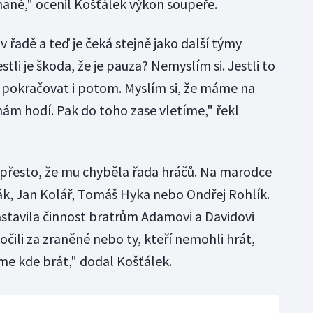
nané," ocenil Košťálek výkon soupeře.
 řadě a teď je čeká stejně jako další týmy
tli je škoda, že je pauza? Nemyslím si. Jestli to
 pokračovat i potom. Myslím si, že máme na
ám hodí. Pak do toho zase vletíme," řekl
 přesto, že mu chyběla řada hráčů. Na marodce
ák, Jan Kolář, Tomáš Hyka nebo Ondřej Rohlík.
astavila činnost bratrům Adamovi a Davidovi
očili za zraněné nebo ty, kteří nemohli hrát,
máme kde brát," dodal Košťálek.