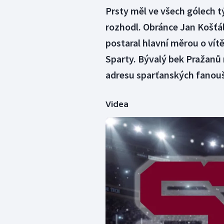
Prsty měl ve všech gólech t
rozhodl. Obránce Jan Košťá
postaral hlavní měrou o vítě
Sparty. Bývalý bek Pražanů 
adresu sparťanských fanou
Videa