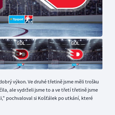
 dobrý výkon. Ve druhé třetině jsme měli trošku
la, ale vydrželi jsme to a ve třetí třetině jsme
áli," pochvaloval si Košťálek po utkání, které