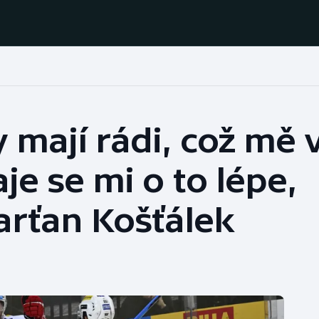
Házená
Ragby
 mají rádi, což mě 
Jezdectví
Rychlobruslení
je se mi o to lépe,
Rychlostní
Judo
kanoistika
arťan Košťálek
Krasobruslení
Short track
Lezení
Sportovní střelba
Lyže a snowboard
Stolní tenis