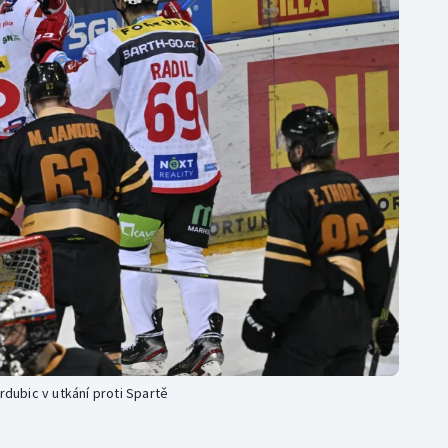
Moderní pětiboj
Triatlon
Motorsport
Veslování
Olympijské hry
Vodní slalom
Parasport
Volejbal
Plavání
Ostatní
Plážový volejbal
rdubic v utkání proti Spartě