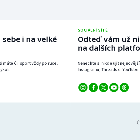
SOCIÁLNÍ SÍTĚ
 sebe i na velké
Odteď vám už nic
na dalších platf
izi máte ČT sport vždy po ruce.
Nenechte si nikde ujít nejnovější
ykoli.
Instagramu, Threads či YouTube 
Č