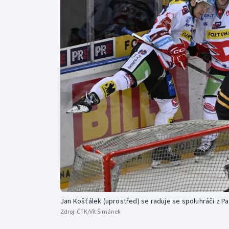
Curling
Dostihy
Florbal
Futsal
Golf
Gymnastika
Jan Košťálek (uprostřed) se raduje se spoluhráči z Pa
Zdroj:
ČTK/Vít Šimánek