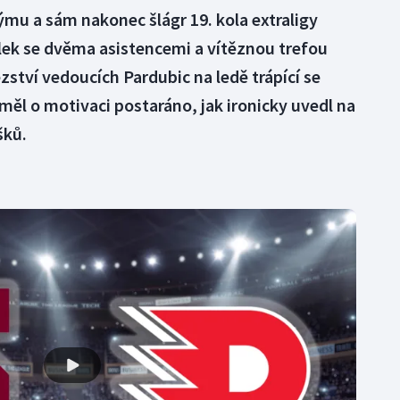
ýmu a sám nakonec šlágr 19. kola extraligy
lek se dvěma asistencemi a vítěznou trefou
zství vedoucích Pardubic na ledě trápící se
měl o motivaci postaráno, jak ironicky uvedl na
šků.