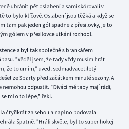
eně ubránit pět oslabení a sami skórovali v
tě to bylo klíčové. Oslabení jsou těžká a když se
nám tam pak jeden gól spadne z přesilovky, je to
svým gólem v přesilovce utkání rozhodl.
istence a byl tak společně s brankářem
su. "Věděl jsem, že tady vždy musím hrát
em, že to umím," uvedl sedmadvacetiletý
dešel ze Sparty před začátkem minulé sezony. A
e nemohou odpustit. "Diváci mě tady mají rádi,
se mi o to lépe," řekl.
a čtyřikrát za sebou a naplno bodovala
ehrála špatně. "Hráli skvěle, byl to super hokej