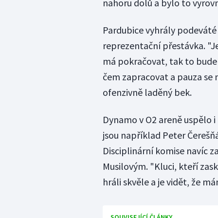
nahoru dolů a bylo to vyrov
Pardubice vyhrály podeváté v
reprezentační přestávka. "Jes
má pokračovat, tak to bude
čem zapracovat a pauza se n
ofenzivně laděný bek.
Dynamo v O2 areně uspělo i
jsou například Peter Čerešň
Disciplinární komise navíc z
Musilovým. "Kluci, kteří zask
hráli skvěle a je vidět, že 
SOUVISEJÍCÍ ČLÁNKY