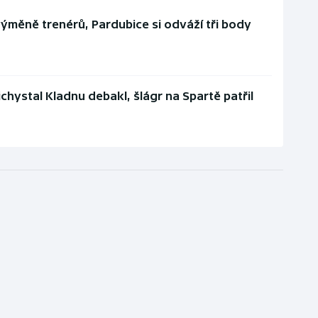
výměně trenérů, Pardubice si odváží tři body
chystal Kladnu debakl, šlágr na Spartě patřil