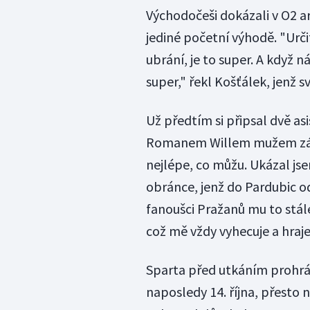
Východočeši dokázali v O2 ar
jediné početní výhodě. "Urči
ubrání, je to super. A když 
super," řekl Košťálek, jenž 
Už předtím si připsal dvě as
Romanem Willem mužem zápa
nejlépe, co můžu. Ukázal js
obránce, jenž do Pardubic o
fanoušci Pražanů mu to stál
což mě vždy vyhecuje a hraje 
Sparta před utkáním prohrál
naposledy 14. října, přesto n