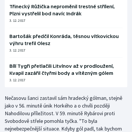
Třinecký Růžička neproměnil trestné střílení,
Plzni vystřelil bod navíc Indrák
3. 12. 2017
Bartošák předčil Konráda, těsnou vítkovickou
výhru trefil Olesz
3. 12. 2017
Bílí Tygři přetlačili Litvínov až v prodloužení,
Kvapil zazářil čtyřmi body a vítězným gólem
3. 12. 2017
Nečasovu šanci zastavil sám hradecký gólman, stejně
jako v 56. minutě únik Horkého a o chvíli později
Nahodilovu příležitost. V 59. minutě Rybárovi proti
Svobodově střele pomohla tyčka. "To byla
nejnebezpečnější situace. Kdyby gól padl, tak bychom