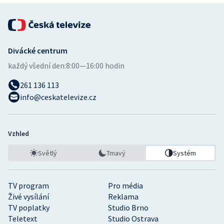
Divácké centrum
každý všední den:
8:00—16:00 hodin
261 136 113
info@ceskatelevize.cz
Vzhled
Světlý
Tmavý
Systém
TV program
Pro média
Živé vysílání
Reklama
TV poplatky
Studio Brno
Teletext
Studio Ostrava