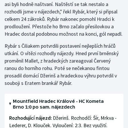
asi byli hodně naštvaní. Naštěstí se tak nestalo a
rozhodli jsme v nájezdech," řekl Rybár, který si připsal
celkem 24 zákroků. Rybár nakonec pomohl Hradci k
prodloužení. Přestože ho Brno začalo přesilovkou a
Hradec dostal podobnou možnost na konci, gól nepadl.
Rybár s Čiliakem potvrdili postavení nejlepších hráčů
utkání. O vítězi rozhodly nájezdy. Hned první brněnský
proměnil Mallet, z hradeckých zareagoval Červený
ranou do horního rohu. Poté se nečekanou fintou
prosadil domácí Džerinš a hradeckou výhru potvrdil v
souboji s Eratem brankář Rybár.
Mountfield Hradec Králové - HC Kometa
Brno 1:0 po sam. nájezdech
Rozhodující nájezd:
Džerinš. Rozhodčí: Šír, Mrkva -
Lederer, D. Klouček. Vyloučení: 2:3. Bez využití.