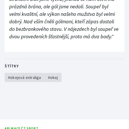
prázdná brána, ale gól jsme nedali. Soupeř byl
velmi kvalitní, ale výkon našeho mužstva byl velmi
dobrý. Nad vším čněli gólmani, kteří zápas dostali
do bezbrankového stavu. V nájezdech byl soupeř ve
dvou provedeních šťastnější, proto má dva body."
ŠTÍTKY
Hokejová extraliga
Hokej
APLIKACE ČT SPORT