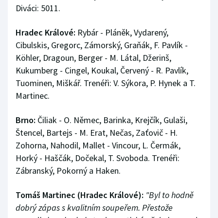
Diváci: 5011.
Hradec Králové:
Rybár - Pláněk, Vydarený,
Cibulskis, Gregorc, Zámorský, Graňák, F. Pavlík -
Köhler, Dragoun, Berger - M. Látal, Džerinš,
Kukumberg - Cingel, Koukal, Červený - R. Pavlík,
Tuominen, Miškář. Trenéři: V. Sýkora, P. Hynek a T.
Martinec.
Brno:
Čiliak - O. Němec, Barinka, Krejčík, Gulaši,
Štencel, Bartejs - M. Erat, Nečas, Zaťovič - H.
Zohorna, Nahodil, Mallet - Vincour, L. Čermák,
Horký - Haščák, Dočekal, T. Svoboda. Trenéři:
Zábranský, Pokorný a Haken.
Tomáš Martinec (Hradec Králové):
"Byl to hodně
dobrý zápas s kvalitním soupeřem. Přestože