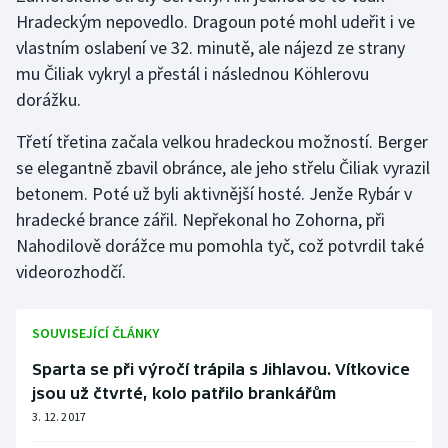
Stolní tenis
Hradeckým nepovedlo. Dragoun poté mohl udeřit i ve
vlastním oslabení ve 32. minutě, ale nájezd ze strany
Triatlon
mu Čiliak vykryl a přestál i následnou Köhlerovu
dorážku.
Veslování
Třetí třetina začala velkou hradeckou možností. Berger
Vodní slalom
se elegantně zbavil obránce, ale jeho střelu Čiliak vyrazil
betonem. Poté už byli aktivnější hosté. Jenže Rybár v
Volejbal
hradecké brance zářil. Nepřekonal ho Zohorna, při
Nahodilově dorážce mu pomohla tyč, což potvrdil také
Ostatní
videorozhodčí.
SOUVISEJÍCÍ ČLÁNKY
Sparta se při výročí trápila s Jihlavou. Vítkovice
jsou už čtvrté, kolo patřilo brankářům
3. 12. 2017