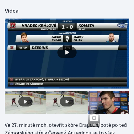
Olympijské hry
Videa
Parasport
Plavání
Plážový volejbal
Ragby
Rychlobruslení
Rychlostní kanoistika
Short track
Sportovní střelba
Ve 27. minutě mohl otevřít skóre Dragoun, poté po teči
+ 4 další
Zámorského střely Červený. Ani jednou se to však