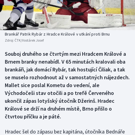
Baseball a softbal
Soutěže
Basketbal
Historické návraty
Biatlon
Aplikace ČT sport
Brankář Patrik Rybár z Hradce Králové v utkání proti Brnu
Zdroj:
ČTK/Vostárek Josef
Boby a skeleton
AZ kvíz
Souboj druhého se čtvrtým mezi Hradcem Králové a
Brnem branky nenabídl. V 65 minutách kralovali oba
Box
brankáři, jak domácí Rybár, tak hostující Čiliak, a tak
Curling
se muselo rozhodnout až v samostatných nájezdech.
Mallet sice poslal Kometu do vedení, ale
Dostihy
Východočeši stav otočili a po trefě Červeného
ukončil zápas lotyšský útočník Džerinš. Hradec
Florbal
Králové se drží na druhém místě, Brno přišlo o
čtvrtou příčku a je páté.
Futsal
Hradec šel do zápasu bez kapitána, útočníka Bednáře
Golf