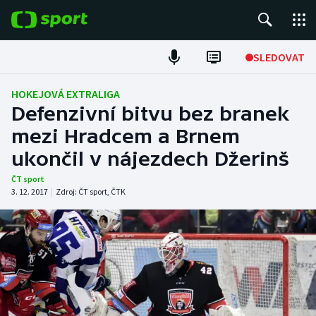
POPULÁRNÍ
SLEDOVAT
Fotbal
HOKEJOVÁ EXTRALIGA
Defenzivní bitvu bez branek
Hokej
mezi Hradcem a Brnem
ukončil v nájezdech Džerinš
Tenis
ČT sport
Atletika
3. 12. 2017
|
Zdroj:
ČT sport
,
ČTK
Cyklistika
DALŠÍ SPORTY
Americký fotbal
NEPŘEHLÉDNĚTE