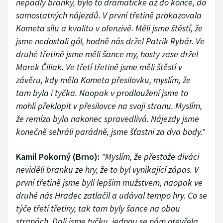
nepadly branky, bylo to dramatické až do konce, do
samostatných nájezdů. V první třetině prokazovala
Kometa sílu a kvalitu v ofenzivě. Měli jsme štěstí, že
jsme nedostali gól, hodně nás držel Patrik Rybár. Ve
druhé třetině jsme měli šance my, hosty zase držel
Marek Čiliak. Ve třetí třetině jsme měli štěstí v
závěru, kdy měla Kometa přesilovku, myslím, že
tam byla i tyčka. Naopak v prodloužení jsme to
mohli překlopit v přesilovce na svoji stranu. Myslím,
že remíza byla nakonec spravedlivá. Nájezdy jsme
konečně sehráli parádně, jsme šťastni za dva body."
Kamil Pokorný (Brno):
"Myslím, že přestože diváci
neviděli branku ze hry, že to byl vynikající zápas. V
první třetině jsme byli lepším mužstvem, naopak ve
druhé nás Hradec zatlačil a udával tempo hry. Co se
týče třetí třetiny, tak tam byly šance na obou
stranách. Dali jsme tyčku, jednou se nám otevřela