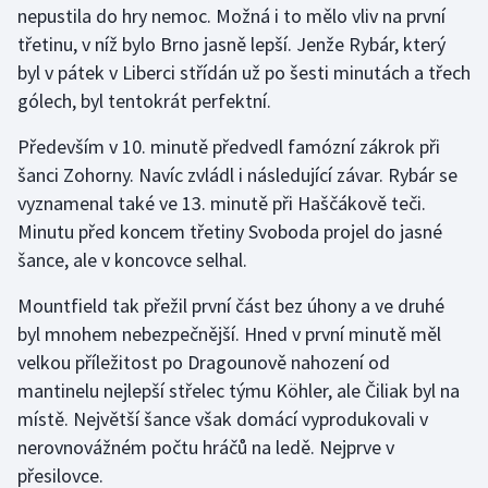
nepustila do hry nemoc. Možná i to mělo vliv na první
třetinu, v níž bylo Brno jasně lepší. Jenže Rybár, který
Gymnastika
byl v pátek v Liberci střídán už po šesti minutách a třech
gólech, byl tentokrát perfektní.
Házená
Především v 10. minutě předvedl famózní zákrok při
Jezdectví
šanci Zohorny. Navíc zvládl i následující závar. Rybár se
vyznamenal také ve 13. minutě při Haščákově teči.
Judo
Minutu před koncem třetiny Svoboda projel do jasné
šance, ale v koncovce selhal.
Krasobruslení
Mountfield tak přežil první část bez úhony a ve druhé
Lezení
byl mnohem nebezpečnější. Hned v první minutě měl
velkou příležitost po Dragounově nahození od
Lyže a snowboard
mantinelu nejlepší střelec týmu Köhler, ale Čiliak byl na
Moderní pětiboj
místě. Největší šance však domácí vyprodukovali v
nerovnovážném počtu hráčů na ledě. Nejprve v
Motorsport
přesilovce.