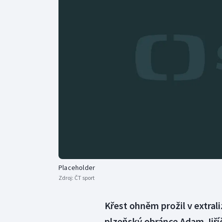
Curling
Dostihy
Florbal
Futsal
Golf
Gymnastika
Placeholder
Zdroj:
ČT sport
Křest ohněm prožil v extral
plzeňský obránce Adam Jiř