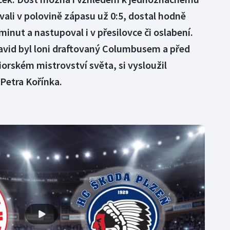
vali v polovině zápasu už 0:5, dostal hodně
inut a nastupoval i v přesilovce či oslabení.
David byl loni draftovaný Columbusem a před
niorském mistrovství světa, si vysloužil
 Petra Kořínka.