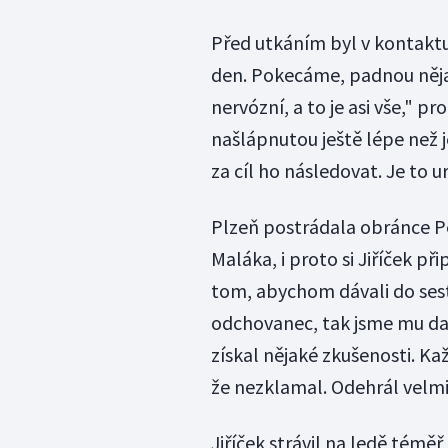
Před utkáním byl v kontaktu
den. Pokecáme, padnou něja
nervózní, a to je asi vše," pr
našlápnutou ještě lépe než
za cíl ho následovat. Je to u
Plzeň postrádala obránce P
Maláka, i proto si Jiříček př
tom, abychom dávali do sest
odchovanec, tak jsme mu dali
získal nějaké zkušenosti. Ka
že nezklamal. Odehrál velmi 
Jiříček strávil na ledě téměř