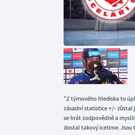
"Z týmového hlediska to úpln
zásadní statistice +/- zůstal
se hrát zodpovědně a myslím 
dostal takový icetime. Jsou 