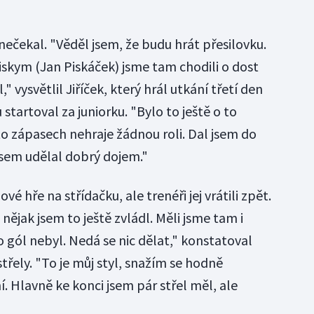
 nečekal. "Věděl jsem, že budu hrát přesilovku.
Piskym (Jan Piskáček) jsme tam chodili o dost
," vysvětlil Jiříček, který hrál utkání třetí den
startoval za juniorku. "Bylo to ještě o to
to zápasech nehraje žádnou roli. Dal jsem do
sem udělal dobrý dojem."
lové hře na střídačku, ale trenéři jej vrátili zpět.
nějak jsem to ještě zvládl. Měli jsme tam i
 gól nebyl. Nedá se nic dělat," konstatoval
ě střely. "To je můj styl, snažím se hodně
. Hlavně ke konci jsem pár střel měl, ale