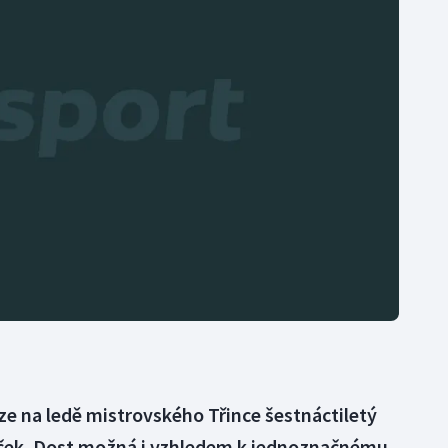
Moderní pětiboj
Triatlon
Motorsport
Veslování
Olympijské hry
Vodní slalom
Parasport
Volejbal
Plavání
Ostatní
Plážový volejbal
ize na ledě mistrovského Třince šestnáctiletý
íček. Dost možná i vzhledem k jednoznačnému