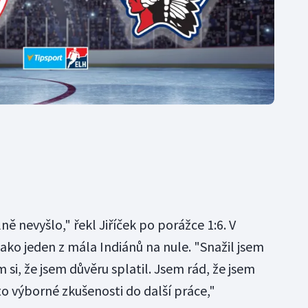
ě nevyšlo," řekl Jiříček po porážce 1:6. V
 jako jeden z mála Indiánů na nule. "Snažil jsem
si, že jsem důvěru splatil. Jsem rád, že jsem
to výborné zkušenosti do další práce,"