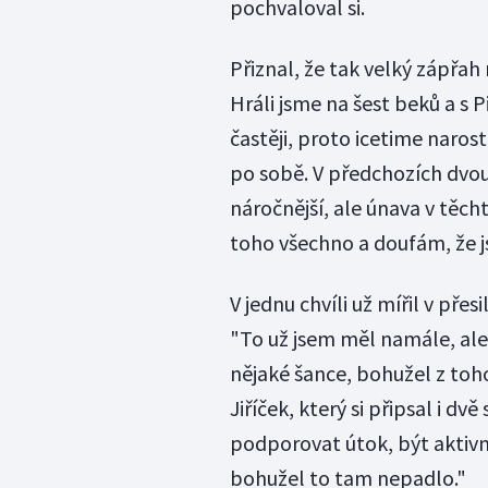
pochvaloval si.
Přiznal, že tak velký zápřah
Hráli jsme na šest beků a s 
častěji, proto icetime narostl
po sobě. V předchozích dvou 
náročnější, ale únava v těch
toho všechno a doufám, že j
V jednu chvíli už mířil v přesi
"To už jsem měl namále, ale 
nějaké šance, bohužel z toho
Jiříček, který si připsal i dv
podporovat útok, být aktivní
bohužel to tam nepadlo."