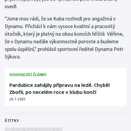
Stolní tenis
uvedl.
"Jsme moc rádi, že se Kuba rozhodl pro angažmá v
Triatlon
Dynamu. Přichází k nám vysoce kvalitní a pracovitý
Veslování
útočník, který je platný na obou koncích hřiště. Věříme,
že v Dynamu nadále výkonnostně poroste a budeme
Vodní slalom
spolu úspěšní," prohlásil sportovní ředitel Dynama Petr
Sýkora.
Volejbal
Ostatní
SOUVISEJÍCÍ ČLÁNKY
Pardubice zahájily přípravu na ledě. Chyběl
Zbořil, po necelém roce v klubu končí
29. 7. 2025
ŠTÍTKY