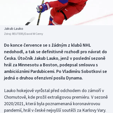
Baseball a softbal
Soutěže
Basketbal
Historické návraty
Biatlon
Aplikace ČT sport
Jakub Lauko
Zdroj:
REUTERS/David W Cerny
Boby a skeleton
AZ kvíz
Do konce července se s žádným z klubů NHL
nedohodl, a tak se definitivně rozhodl pro návrat do
Box
Česka. Útočník Jakub Lauko, jenž v poslední sezoně
Curling
hrál za Minnesotu a Boston, podepsal smlouvu s
ambiciózními Pardubicemi. Po Vladimíru Sobotkovi se
Dostihy
jedná o druhou ofenzivní posilu Dynama.
Florbal
Lauko hokejově vyrůstal před odchodem do zámoří v
Chomutově, kde prožil extraligovou premiéru. V sezoně
Futsal
2020/2021, která byla poznamenaná koronavirovou
pandemií, hrál v české nejvyšší soutěži za Karlovy Vary.
Golf