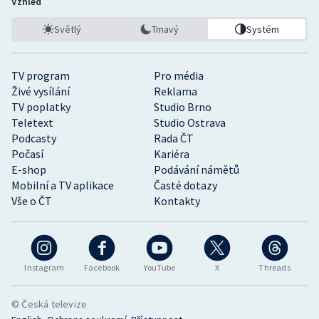
Vzhled
Světlý
Tmavý
Systém
TV program
Pro média
Živé vysílání
Reklama
TV poplatky
Studio Brno
Teletext
Studio Ostrava
Podcasty
Rada ČT
Počasí
Kariéra
E-shop
Podávání námětů
Mobilní a TV aplikace
Časté dotazy
Vše o ČT
Kontakty
Instagram
Facebook
YouTube
X
Threads
© Česká televize