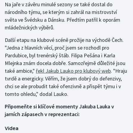
Na jaře v závěru minulé sezony se také dostal do
národního týmu, se kterým si zahrál na mistrovství
Gymnastika
světa ve Švédsku a Dánsku. Předtím patřil k oporám
mládežnických výběrů.
Házená
Další etapu na klubové scéně prožije na východě Čech.
Jezdectví
"Jedna z hlavních věcí, proč jsem se rozhodl pro
Pardubice, byl trenérský štáb. Filipa Pešána i Karla
Judo
Mlejnka znám docela dobře. Samozřejmě důležité jsou
také ambice,"
řekl Jakub Lauko pro klubový web
. "Hraju
Krasobruslení
tvrdě a energicky. Věřím, že jsem dobrý do defenzivy,
Lezení
chci se ale probudit také ofenzivně a přispět týmu i v
tomto ohledu," dodal Lauko.
Lyže a snowboard
Připomeňte si klíčové momenty Jakuba Lauka v
Moderní pětiboj
jarních zápasech v reprezentaci:
Motorsport
Videa