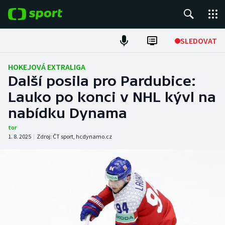
POPULÁRNÍ
SLEDOVAT
Fotbal
HOKEJOVÁ EXTRALIGA
Další posila pro Pardubice:
Hokej
Lauko po konci v NHL kývl na
nabídku Dynama
Tenis
tor
Atletika
1. 8. 2025
|
Zdroj:
ČT sport
,
hcdynamo.cz
Cyklistika
DALŠÍ SPORTY
Americký fotbal
NEPŘEHLÉDNĚTE