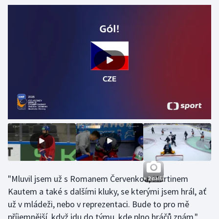
Olympijské hry
Parasport
Plavání
Plážový volejbal
Ragby
Rychlobruslení
Rychlostní kanoistika
"Mluvil jsem už s Romanem Červenkou, Martinem
Short track
+ 2 další
Kautem a také s dalšími kluky, se kterými jsem hrál, ať
Sportovní střelba
už v mládeži, nebo v reprezentaci. Bude to pro mě
příjemnější, když jdu do týmu, kde plno hráčů znám,"