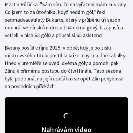
Martin Růžička. "Sám vím, že na vyřazení mám kus viny.
Co jsem to za útočníka, když nedám gól," řekl
Gymnastika
sedmadvacetiletý Bukarts, který v průběhu tří sezon
odehrál ve zlínském dresu 154 extraligových zápasů a
Házená
vstřelil v nich 63 gólů a připsal si 65 asistencí.
Jezdectví
Berany posílil v říjnu 2015. V době, kdy je po zisku
mistrovského titulu postihla krize a byli na dně tabulky.
Judo
Hned v premiéře se uvedl dvěma góly a pomohl pak
Zlínu k přímému postupu do čtvrtfinále. Tato sezona
Krasobruslení
byla podobná, na jejím začátku se opět Zlín pohyboval
Lezení
na posledních příčkách.
Lyže a snowboard
Moderní pětiboj
Motorsport
Nahrávám video