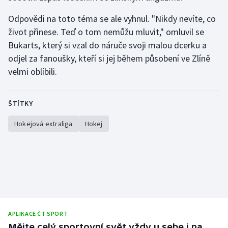
Stolní tenis
Odpovědi na toto téma se ale vyhnul. "Nikdy nevíte, co
život přinese. Teď o tom nemůžu mluvit," omluvil se
Triatlon
Bukarts, který si vzal do náruče svoji malou dcerku a
Veslování
odjel za fanoušky, kteří si jej během působení ve Zlíně
velmi oblíbili.
Vodní slalom
ŠTÍTKY
Volejbal
Hokejová extraliga
Hokej
Ostatní
APLIKACE ČT SPORT
Mějte celý sportovní svět vždy u sebe i na