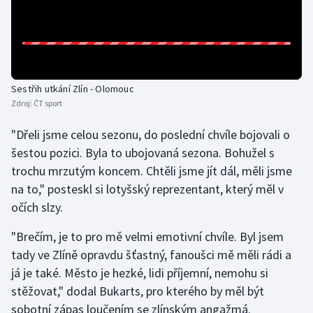
Olympijské hry
Parasport
Plavání
Sestřih utkání Zlín - Olomouc
Zdroj:
ČT sport
Plážový volejbal
"Dřeli jsme celou sezonu, do poslední chvíle bojovali o
šestou pozici. Byla to ubojovaná sezona. Bohužel s
Ragby
trochu mrzutým koncem. Chtěli jsme jít dál, měli jsme
na to," posteskl si lotyšský reprezentant, který měl v
Rychlobruslení
očích slzy.
Rychlostní kanoistika
"Brečím, je to pro mě velmi emotivní chvíle. Byl jsem
tady ve Zlíně opravdu šťastný, fanoušci mě měli rádi a
Short track
já je také. Město je hezké, lidi příjemní, nemohu si
Sportovní střelba
stěžovat," dodal Bukarts, pro kterého by měl být
sobotní zápas loučením se zlínským angažmá.