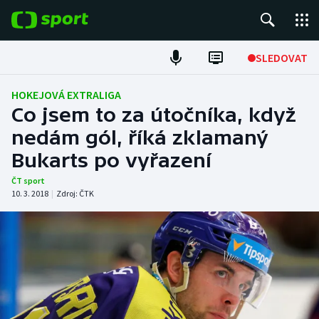
POPULÁRNÍ
SLEDOVAT
Fotbal
HOKEJOVÁ EXTRALIGA
Co jsem to za útočníka, když
Hokej
nedám gól, říká zklamaný
Bukarts po vyřazení
Tenis
ČT sport
Atletika
10. 3. 2018
|
Zdroj:
ČTK
Cyklistika
DALŠÍ SPORTY
Americký fotbal
NEPŘEHLÉDNĚTE