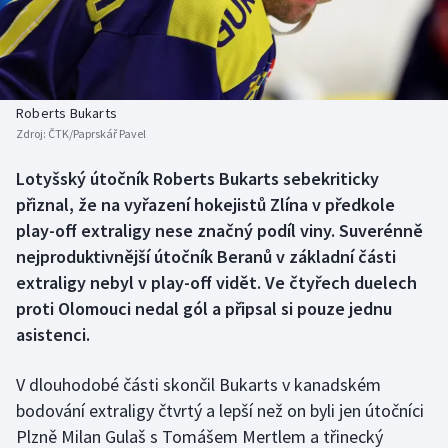
Baseball a softbal
Soutěže
Basketbal
Historické návraty
Biatlon
Aplikace ČT sport
Roberts Bukarts
Zdroj:
ČTK/Paprskář Pavel
Boby a skeleton
AZ kvíz
Lotyšský útočník Roberts Bukarts sebekriticky
přiznal, že na vyřazení hokejistů Zlína v předkole
Box
play-off extraligy nese značný podíl viny. Suverénně
Curling
nejproduktivnější útočník Beranů v základní části
extraligy nebyl v play-off vidět. Ve čtyřech duelech
Dostihy
proti Olomouci nedal gól a připsal si pouze jednu
asistenci.
Florbal
V dlouhodobé části skončil Bukarts v kanadském
Futsal
bodování extraligy čtvrtý a lepší než on byli jen útočníci
Plzně Milan Gulaš s Tomášem Mertlem a třinecký
Golf