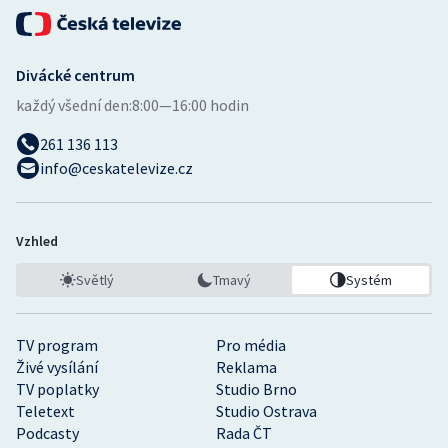
Divácké centrum
každý všední den:
8:00—16:00 hodin
261 136 113
info@ceskatelevize.cz
Vzhled
Světlý
Tmavý
Systém
TV program
Pro média
Živé vysílání
Reklama
TV poplatky
Studio Brno
Teletext
Studio Ostrava
Podcasty
Rada ČT