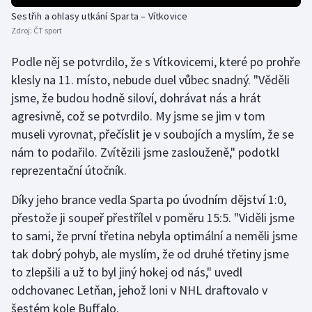
Sestřih a ohlasy utkání Sparta – Vítkovice
Olympijské hry
Zdroj:
ČT sport
Parasport
Podle něj se potvrdilo, že s Vítkovicemi, které po prohře
klesly na 11. místo, nebude duel vůbec snadný. "Věděli
Plavání
jsme, že budou hodně siloví, dohrávat nás a hrát
agresivně, což se potvrdilo. My jsme se jim v tom
Plážový volejbal
museli vyrovnat, přečíslit je v soubojích a myslím, že se
nám to podařilo. Zvítězili jsme zaslouženě," podotkl
Ragby
reprezentační útočník.
Rychlobruslení
Díky jeho brance vedla Sparta po úvodním dějství 1:0,
přestože ji soupeř přestřílel v poměru 15:5. "Viděli jsme
Rychlostní kanoistika
to sami, že první třetina nebyla optimální a neměli jsme
tak dobrý pohyb, ale myslím, že od druhé třetiny jsme
Short track
to zlepšili a už to byl jiný hokej od nás," uvedl
Sportovní střelba
odchovanec Letňan, jehož loni v NHL draftovalo v
šestém kole Buffalo.