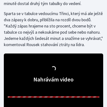
minutě dostal druhý tým tabulky do vedení.
Gymnastika
Sparta se v tabulce vedoucímu Třinci, který má ale ještě
dva zápasy k dobru, přiblížila na rozdíl dvou bodů.
Házená
"Každý zápas hrajeme na sto procent, chceme být v
tabulce co nejvýš a nekoukáme pod sebe nebo nahoru.
Jezdectví
Jedeme každých šedesát minut a snažíme se vyhrávat,"
komentoval Rousek stahování ztráty na lídra.
Judo
Krasobruslení
Lezení
Nahrávám video
Lyže a snowboard
Moderní pětiboj
Motorsport