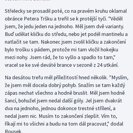
Stolní tenis
Střelecky se prosadil poté, co na pravém kruhu oklamal
obránce Petera Tršku a trefil se k protější tyči. "Věděl
Triatlon
jsem, že jedu jeden na jednoho. Měl jsem dvě varianty.
Veslování
Buď udělat kličku do středu, nebo jet podél mantinelu a
natlačit se tam. Nakonec jsem zvolil kličku a zakončení
Vodní slalom
bylo trošku s pádem, protože mi tam vložil hokejku
mezi nohy. Jsem rád, že to vyšlo a spadlo to tam,"
Volejbal
vracel se ke své deváté brance v sezoně z 24 utkání.
Ostatní
Na desátou trefu měl příležitostí hned několik. "Myslím,
že jsem měl docela dobrý pohyb. Snažím se tam každý
zápas nechat všechno a hodně bruslit. Měl jsem hodně
šancí, bohužel jsem nedal další góly. Jel jsem dvakrát
dva na jednoho, jednou dokonce trestné střílení, a
nedal jsem nic. Musím to zakončení zlepšit. Vím to,
říkají mi to všichni a budu na tom dál pracovat," dodal
Rousek.