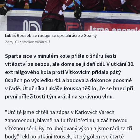
Baseball a softbal
Soutěže
Basketbal
Historické návraty
Biatlon
Aplikace ČT sport
Lukáš Rousek se raduje se spoluhráči ze Sparty
Zdroj:
ČTK/Roman Vondrouš
Boby a skeleton
AZ kvíz
Sparta sice v minulém kole přišla o šňůru šesti
vítězství za sebou, ale doma se jí daří dál. V utkání 30.
Box
extraligového kola proti Vítkovicím přidala pátý
Curling
úspěch po výsledku 4:1 a bodovala dokonce poosmé
v řadě. Útočníka Lukáše Rouska těšilo, že se hned při
Dostihy
první příležitosti tým vrátil na správnou vlnu.
Florbal
"Určitě jsme chtěli na zápas v Karlových Varech
zapomenout, hlavně na tu třetí třetinu, a začít novou
Futsal
vítěznou sérii. Byl to ubojovaný výkon a jsme rádi za tři
body," řekl po utkání Rousek, který gólem ve čtvrté
Golf