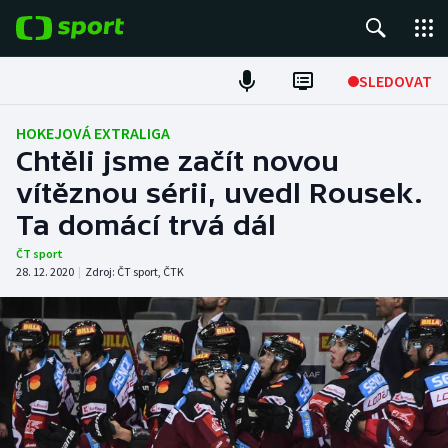
POPULÁRNÍ
SLEDOVAT
Fotbal
HOKEJOVÁ EXTRALIGA
Chtěli jsme začít novou
Hokej
vítěznou sérii, uvedl Rousek.
Ta domácí trvá dál
Tenis
ČT sport
Atletika
28. 12. 2020
|
Zdroj:
ČT sport
,
ČTK
Cyklistika
DALŠÍ SPORTY
Americký fotbal
NEPŘEHLÉDNĚTE