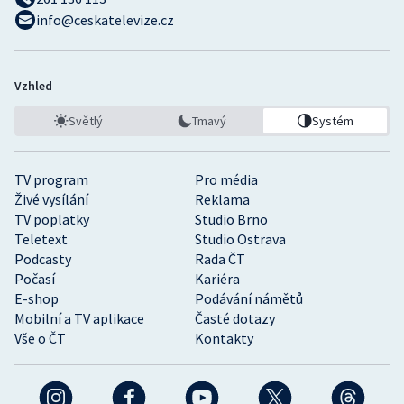
info@ceskatelevize.cz
Vzhled
Světlý
Tmavý
Systém
TV program
Pro média
Živé vysílání
Reklama
TV poplatky
Studio Brno
Teletext
Studio Ostrava
Podcasty
Rada ČT
Počasí
Kariéra
E-shop
Podávání námětů
Mobilní a TV aplikace
Časté dotazy
Vše o ČT
Kontakty