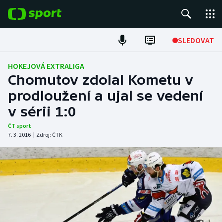
POPULÁRNÍ
SLEDOVAT
Fotbal
HOKEJOVÁ EXTRALIGA
Chomutov zdolal Kometu v
Hokej
prodloužení a ujal se vedení
v sérii 1:0
Tenis
ČT sport
Atletika
7. 3. 2016
|
Zdroj:
ČTK
Cyklistika
DALŠÍ SPORTY
Americký fotbal
NEPŘEHLÉDNĚTE