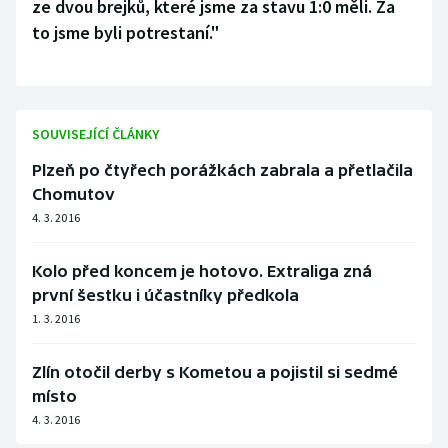
ze dvou brejků, které jsme za stavu 1:0 měli. Za
to jsme byli potrestaní."
SOUVISEJÍCÍ ČLÁNKY
Plzeň po čtyřech porážkách zabrala a přetlačila
Chomutov
4. 3. 2016
Kolo před koncem je hotovo. Extraliga zná
první šestku i účastníky předkola
1. 3. 2016
Zlín otočil derby s Kometou a pojistil si sedmé
místo
4. 3. 2016