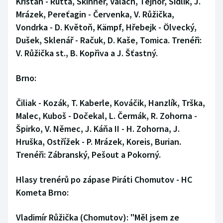
Kristan - Rutta, Skinner, Valach, Tejnor, Šidlík, J.
Mrázek, Pereťagin - Červenka, V. Růžička,
Vondrka - D. Květoň, Kämpf, Hřebejk - Ölvecký,
Dušek, Sklenář - Račuk, D. Kaše, Tomica. Trenéři:
V. Růžička st., B. Kopřiva a J. Šťastný.
Brno:
Čiliak - Kozák, T. Kaberle, Kováčik, Hanzlík, Trška,
Malec, Kuboš - Dočekal, L. Čermák, R. Zohorna -
Špirko, V. Němec, J. Káňa II - H. Zohorna, J.
Hruška, Ostřížek - P. Mrázek, Koreis, Burian.
Trenéři: Zábranský, Pešout a Pokorný.
Hlasy trenérů po zápase Piráti Chomutov - HC
Kometa Brno:
Vladimír Růžička (Chomutov):
"Měl jsem ze