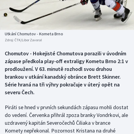
Baseball a softbal
Soutěže
Basketbal
Historické návraty
Biatlon
Aplikace ČT sport
Utkání Chomutov - Kometa Brno
Zdroj:
ČTK/Libor Zavoral
Boby a skeleton
AZ kvíz
Chomutov - Hokejisté Chomutova porazili v úvodním
zápase předkola play-off extraligy Kometu Brno 2:1 v
Box
prodloužení. V 63. minutě rozhodl svou druhou
Curling
brankou v utkání kanadský obránce Brett Skinner.
Série hraná na tři výhry pokračuje v úterý opět na
Dostihy
severu Čech.
Florbal
Piráti se hned v prvních sekundách zápasu mohli dostat
do vedení. Červenka přihrál zpoza branky Vondrkovi, ale
Futsal
uzdravený kapitán Severočechů Čiliaka v brance
Komety nepřekonal. Pozornost Kristana na druhé
Golf