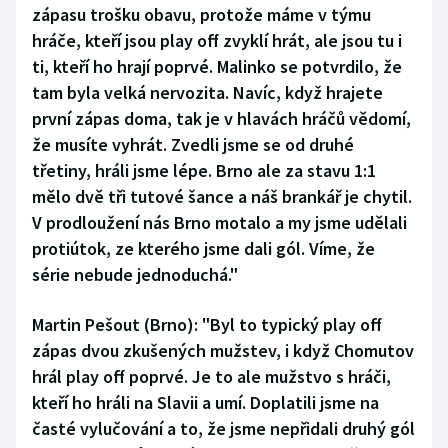
zápasu trošku obavu, protože máme v týmu
hráče, kteří jsou play off zvyklí hrát, ale jsou tu i
ti, kteří ho hrají poprvé. Malinko se potvrdilo, že
tam byla velká nervozita. Navíc, když hrajete
první zápas doma, tak je v hlavách hráčů vědomí,
že musíte vyhrát. Zvedli jsme se od druhé
třetiny, hráli jsme lépe. Brno ale za stavu 1:1
mělo dvě tři tutové šance a náš brankář je chytil.
V prodloužení nás Brno motalo a my jsme udělali
protiútok, ze kterého jsme dali gól. Víme, že
série nebude jednoduchá."
Martin Pešout (Brno):
"Byl to typický play off
zápas dvou zkušených mužstev, i když Chomutov
hrál play off poprvé. Je to ale mužstvo s hráči,
kteří ho hráli na Slavii a umí. Doplatili jsme na
časté vylučování a to, že jsme nepřidali druhý gól