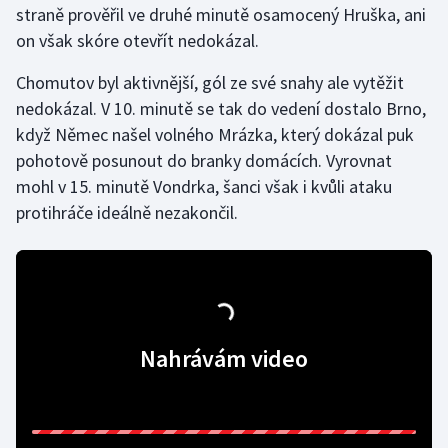
straně prověřil ve druhé minutě osamocený Hruška, ani
on však skóre otevřít nedokázal.
Gymnastika
Chomutov byl aktivnější, gól ze své snahy ale vytěžit
Házená
nedokázal. V 10. minutě se tak do vedení dostalo Brno,
když Němec našel volného Mrázka, který dokázal puk
Jezdectví
pohotově posunout do branky domácích. Vyrovnat
mohl v 15. minutě Vondrka, šanci však i kvůli ataku
Judo
protihráče ideálně nezakončil.
Krasobruslení
Lezení
Lyže a snowboard
Nahrávám video
Moderní pětiboj
Motorsport