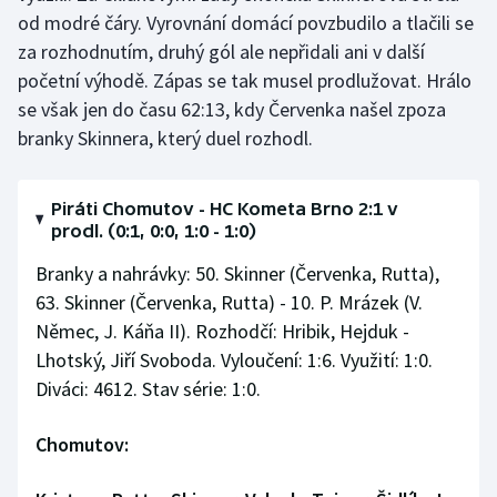
Stolní tenis
od modré čáry. Vyrovnání domácí povzbudilo a tlačili se
za rozhodnutím, druhý gól ale nepřidali ani v další
Triatlon
početní výhodě. Zápas se tak musel prodlužovat. Hrálo
se však jen do času 62:13, kdy Červenka našel zpoza
Veslování
branky Skinnera, který duel rozhodl.
Vodní slalom
Piráti Chomutov - HC Kometa Brno 2:1 v
Volejbal
prodl. (0:1, 0:0, 1:0 - 1:0)
Branky a nahrávky: 50. Skinner (Červenka, Rutta),
Ostatní
63. Skinner (Červenka, Rutta) - 10. P. Mrázek (V.
Němec, J. Káňa II). Rozhodčí: Hribik, Hejduk -
Lhotský, Jiří Svoboda. Vyloučení: 1:6. Využití: 1:0.
Diváci: 4612. Stav série: 1:0.
Chomutov: