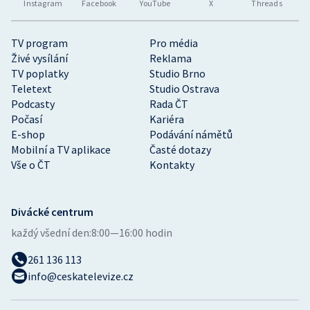
Instagram
Facebook
YouTube
X
Threads
TV program
Pro média
Živé vysílání
Reklama
TV poplatky
Studio Brno
Teletext
Studio Ostrava
Podcasty
Rada ČT
Počasí
Kariéra
E-shop
Podávání námětů
Mobilní a TV aplikace
Časté dotazy
Vše o ČT
Kontakty
Divácké centrum
každý všední den:
8:00—16:00 hodin
261 136 113
info@ceskatelevize.cz