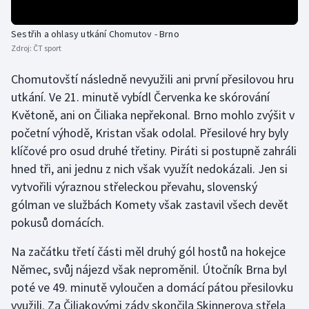
Olympijské hry
Sestřih a ohlasy utkání Chomutov - Brno
Zdroj:
ČT sport
Parasport
Chomutovští následně nevyužili ani první přesilovou hru
Plavání
utkání. Ve 21. minutě vybídl Červenka ke skórování
Květoně, ani on Čiliaka nepřekonal. Brno mohlo zvýšit v
Plážový volejbal
početní výhodě, Kristan však odolal. Přesilové hry byly
klíčové pro osud druhé třetiny. Piráti si postupně zahráli
Ragby
hned tři, ani jednu z nich však využít nedokázali. Jen si
vytvořili výraznou střeleckou převahu, slovenský
Rychlobruslení
gólman ve službách Komety však zastavil všech devět
Rychlostní kanoistika
pokusů domácích.
Na začátku třetí části měl druhý gól hostů na hokejce
Short track
Němec, svůj nájezd však neproměnil. Útočník Brna byl
Sportovní střelba
poté ve 49. minutě vyloučen a domácí pátou přesilovku
využili. Za Čiliakovými zády skončila Skinnerova střela