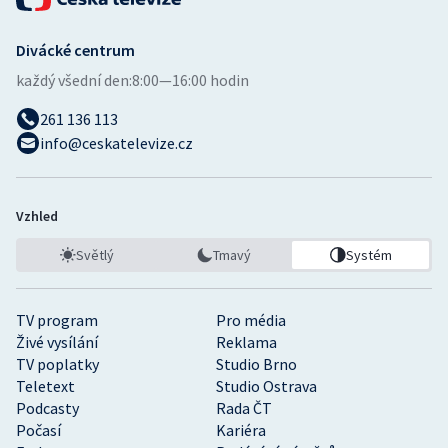
Divácké centrum
každý všední den:
8:00—16:00 hodin
261 136 113
info@ceskatelevize.cz
Vzhled
Světlý
Tmavý
Systém
TV program
Pro média
Živé vysílání
Reklama
TV poplatky
Studio Brno
Teletext
Studio Ostrava
Podcasty
Rada ČT
Počasí
Kariéra