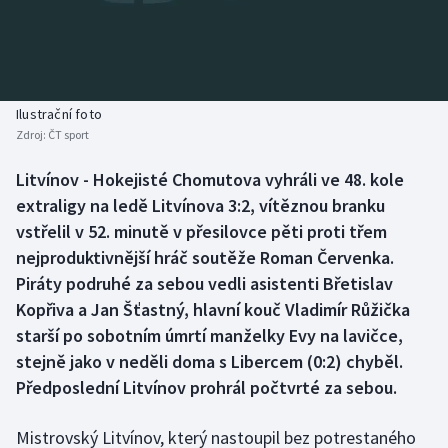
Baseball a softbal
Soutěže
Basketbal
Historické návraty
Biatlon
Aplikace ČT sport
Ilustrační foto
Zdroj:
ČT sport
Boby a skeleton
AZ kvíz
Litvínov - Hokejisté Chomutova vyhráli ve 48. kole
extraligy na ledě Litvínova 3:2, vítěznou branku
Box
vstřelil v 52. minutě v přesilovce pěti proti třem
Curling
nejproduktivnější hráč soutěže Roman Červenka.
Piráty podruhé za sebou vedli asistenti Břetislav
Dostihy
Kopřiva a Jan Šťastný, hlavní kouč Vladimír Růžička
starší po sobotním úmrtí manželky Evy na lavičce,
Florbal
stejně jako v neděli doma s Libercem (0:2) chyběl.
Předposlední Litvínov prohrál počtvrté za sebou.
Futsal
Mistrovský Litvínov, který nastoupil bez potrestaného
Golf