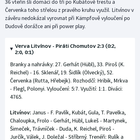
36 vteřin šli domácí do tří po Kubátově trestu a
Stolní tenis
Červenka toho střelou z pravého kruhu využil. Litvínov v
závěru nedokázal vyrovnat při Kämpfově vyloučení po
Triatlon
Dudově dorážce ani při power play.
Veslování
Verva Litvínov - Piráti Chomutov 2:3 (0:2,
Vodní slalom
2:0, 0:1)
Branky a nahrávky: 27. Gerhát (Hübl), 33. Piroš (K.
Volejbal
Reichel) - 16. Sklenář, 19. Šidlík (Ölvecký), 52.
Ostatní
Červenka (Rutta, Hřebejk). Rozhodčí: Hribik, Mrkva
- Flegl, Polonyi. Vyloučení: 5:7. Využití: 1:1. Diváci:
4765.
Litvínov:
Janus - F. Pavlík, Kubát, Gula, T. Pavelka,
Chaloupka, Frolo - Gerhát, Hübl, Lukeš - Martynek,
Šimeček, Trávníček - Duda, K. Reichel, Piroš -
Jurčík, Válek, J. Doležal - Stříbrný. Trenéři: Rulík a