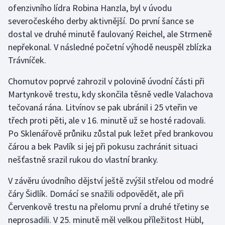
ofenzivního lídra Robina Hanzla, byl v úvodu
severočeského derby aktivnější. Do první šance se
Gymnastika
dostal ve druhé minutě faulovaný Reichel, ale Strmeně
nepřekonal. V následné početní výhodě neuspěl zblízka
Házená
Trávníček.
Jezdectví
Chomutov poprvé zahrozil v polovině úvodní části při
Martynkově trestu, kdy skončila těsně vedle Valachova
Judo
tečovaná rána. Litvínov se pak ubránil i 25 vteřin ve
třech proti pěti, ale v 16. minutě už se hosté radovali.
Krasobruslení
Po Sklenářově průniku zůstal puk ležet před brankovou
Lezení
čárou a bek Pavlík si jej při pokusu zachránit situaci
nešťastně srazil rukou do vlastní branky.
Lyže a snowboard
V závěru úvodního dějství ještě zvýšil střelou od modré
Moderní pětiboj
čáry Šidlík. Domácí se snažili odpovědět, ale při
Červenkově trestu na přelomu první a druhé třetiny se
Motorsport
neprosadili. V 25. minutě měl velkou příležitost Hübl,