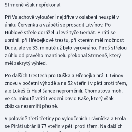
Strmeně však nepřekonal.
Olympijské hry
Při Valachově vyloučení nejdříve v oslabení neuspěl v
Parasport
úniku Červenka a vzápětí se prosadil Litvínov. Po
Hüblově střele dorážel u levé tyče Gerhát. Piráti se
Plavání
ubránili při Hřebejkově trestu, při kterém měl možnost
Duda, ale ve 33. minutě už bylo vyrovnáno. Piroš střelou
Plážový volejbal
z úhlu od pravého mantinelu překonal Strmeně, který
měl zakrytý výhled.
Ragby
Po dalších trestech pro Duška a Hřebejka hrál Litvínov
Rychlobruslení
znovu v početní výhodě a na 52 vteřin i v pěti proti třem,
ale Lukeš či Hübl šance neproměnili. Chomutovu mohl
Rychlostní kanoistika
ve 45. minutě vrátit vedení David Kaše, který však
zblízka nezamířil přesně.
Short track
V polovině třetí třetiny po vyloučeních Trávníčka a Frola
Sportovní střelba
se Piráti ubránili 77 vteřin v pěti proti třem. Na dalších