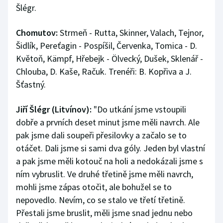
Šlégr.
Chomutov:
Strmeň - Rutta, Skinner, Valach, Tejnor,
Šidlík, Pereťagin - Pospíšil, Červenka, Tomica - D.
Květoň, Kämpf, Hřebejk - Ölvecký, Dušek, Sklenář -
Chlouba, D. Kaše, Račuk. Trenéři: B. Kopřiva a J.
Šťastný.
Jiří Šlégr (Litvínov):
"Do utkání jsme vstoupili
dobře a prvních deset minut jsme měli navrch. Ale
pak jsme dali soupeři přesilovky a začalo se to
otáčet. Dali jsme si sami dva góly. Jeden byl vlastní
a pak jsme měli kotouč na holi a nedokázali jsme s
ním vybruslit. Ve druhé třetině jsme měli navrch,
mohli jsme zápas otočit, ale bohužel se to
nepovedlo. Nevím, co se stalo ve třetí třetině.
Přestali jsme bruslit, měli jsme snad jednu nebo