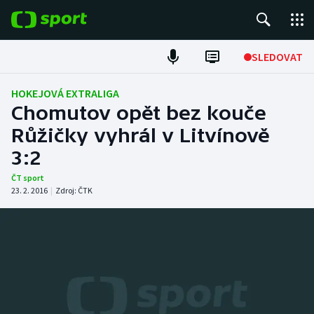
POPULÁRNÍ
SLEDOVAT
Fotbal
HOKEJOVÁ EXTRALIGA
Chomutov opět bez kouče
Hokej
Růžičky vyhrál v Litvínově
3:2
Tenis
ČT sport
Atletika
23. 2. 2016
|
Zdroj:
ČTK
Cyklistika
DALŠÍ SPORTY
Americký fotbal
NEPŘEHLÉDNĚTE