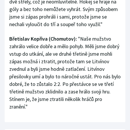
dvě střely, což je neomluvitelné. Hokej se hraje na
góly a bez toho nemůžete vyhrát. Svým způsobem
jsme si zápas prohráli i sami, protože jsme se
nechali vyloučit do tří a soupeř toho využil."
Břetislav Kopřiva (Chomutov):
"Naše mužstvo
zahrálo velice dobře a mělo pohyb. Měli jsme dobrý
vstup do utkání, ale ve druhé třetině jsme mohli
zápas možná i ztratit, protože tam se Litvínov
zvednul a byli jsme hodně zatlačení. Litvínov
přesilovky umí a bylo to náročné ustát. Pro nás bylo
dobré, že to zůstalo 2:2. Po přestávce se ve třetí
třetině mužstvo zklidnilo a zase hrálo svoji hru.
Stínem je, že jsme ztratili několik hráčů pro
zranění."