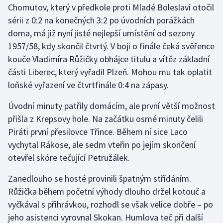
Chomutov, který v předkole proti Mladé Boleslavi otočil
sérii z 0:2 na konečných 3:2 po úvodních porážkách
Gymnastika
doma, má již nyní jisté nejlepší umístění od sezony
1957/58, kdy skončil čtvrtý. V boji o finále čeká svěřence
Házená
kouče Vladimíra Růžičky obhájce titulu a vítěz základní
Jezdectví
části Liberec, který vyřadil Plzeň. Mohou mu tak oplatit
loňské vyřazení ve čtvrtfinále 0:4 na zápasy.
Judo
Úvodní minuty patřily domácím, ale první větší možnost
přišla z Krepsovy hole. Na začátku osmé minuty čelili
Krasobruslení
Piráti první přesilovce Třince. Během ní sice Laco
Lezení
vychytal Rákose, ale sedm vteřin po jejím skončení
otevřel skóre tečující Petružálek.
Lyže a snowboard
Zanedlouho se hosté provinili špatným střídáním.
Moderní pětiboj
Růžička během početní výhody dlouho držel kotouč a
vyčkával s přihrávkou, rozhodl se však velice dobře ‒ po
Motorsport
jeho asistenci vyrovnal Skokan. Humlova teč při další