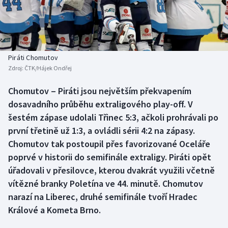
Baseball a softbal
Soutěže
Basketbal
Historické návraty
Biatlon
Aplikace ČT sport
Piráti Chomutov
Zdroj:
ČTK/Hájek Ondřej
Boby a skeleton
AZ kvíz
Chomutov ‒ Piráti jsou největším překvapením
dosavadního průběhu extraligového play-off. V
Box
šestém zápase udolali Třinec 5:3, ačkoli prohrávali po
Curling
první třetině už 1:3, a ovládli sérii 4:2 na zápasy.
Chomutov tak postoupil přes favorizované Oceláře
Dostihy
poprvé v historii do semifinále extraligy. Piráti opět
úřadovali v přesilovce, kterou dvakrát využili včetně
Florbal
vítězné branky Poletína ve 44. minutě. Chomutov
narazí na Liberec, druhé semifinále tvoří Hradec
Futsal
Králové a Kometa Brno.
Golf