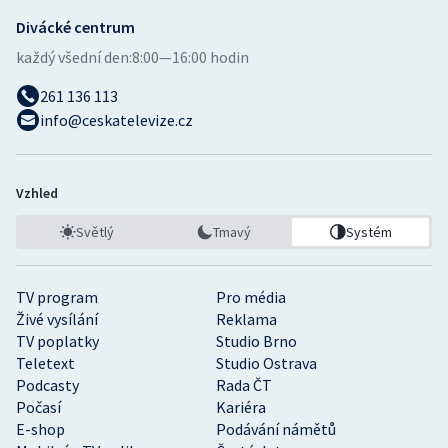
Divácké centrum
každý všední den:
8:00—16:00 hodin
261 136 113
info@ceskatelevize.cz
Vzhled
Světlý
Tmavý
Systém
TV program
Pro média
Živé vysílání
Reklama
TV poplatky
Studio Brno
Teletext
Studio Ostrava
Podcasty
Rada ČT
Počasí
Kariéra
E-shop
Podávání námětů