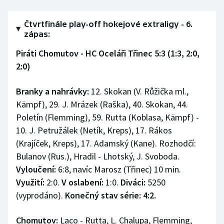
Čtvrtfinále play-off hokejové extraligy - 6.
zápas:
Piráti Chomutov - HC Oceláři Třinec 5:3 (1:3, 2:0,
2:0)
Branky a nahrávky:
12. Skokan (V. Růžička ml.,
Kämpf), 29. J. Mrázek (Raška), 40. Skokan, 44.
Poletín (Flemming), 59. Rutta (Koblasa, Kämpf) -
10. J. Petružálek (Netík, Kreps), 17. Rákos
(Krajíček, Kreps), 17. Adamský (Kane). Rozhodčí:
Bulanov (Rus.), Hradil - Lhotský, J. Svoboda.
Vyloučení:
6:8, navíc Marosz (Třinec) 10 min.
Využití:
2:0.
V oslabení:
1:0.
Diváci:
5250
(vyprodáno).
Konečný stav série: 4:2.
Chomutov:
Laco - Rutta, L. Chalupa, Flemming,