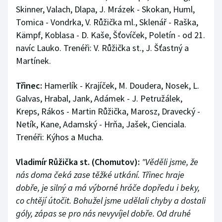
Skinner, Valach, Dlapa, J. Mrázek - Skokan, Huml,
Tomica - Vondrka, V. Růžička ml., Sklenář - Raška,
Kämpf, Koblasa - D. Kaše, Šťovíček, Poletín - od 21.
navíc Lauko. Trenéři: V. Růžička st., J. Šťastný a
Martínek.
Třinec:
Hamerlík - Krajíček, M. Doudera, Nosek, L.
Galvas, Hrabal, Jank, Adámek - J. Petružálek,
Kreps, Rákos - Martin Růžička, Marosz, Dravecký -
Netík, Kane, Adamský - Hrňa, Jašek, Cienciala.
Trenéři: Kýhos a Mucha.
Vladimír Růžička st. (Chomutov):
"Věděli jsme, že
nás doma čeká zase těžké utkání. Třinec hraje
dobře, je silný a má výborné hráče dopředu i beky,
co chtějí útočit. Bohužel jsme udělali chyby a dostali
góly, zápas se pro nás nevyvíjel dobře. Od druhé