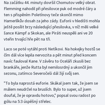
Na začátku 44. minuty dovršil Chomutov velký obrat.
Flemming nahodil při přesilovce puk od modré čáry a
ten s přispěním Poletínovy teče skončil mimo
Hamerlíkův dosah za jeho zády. Euforii v hledišti mohla
ještě posílit brzy následující přesilovka, v níž měli velké
šance Kämpf a Skokan, ale Piráti neuspěli ani ve 20
vteřin trvající hře pět na tři.
Laco se poté vytáhl proti Netíkovi. Na hokejky hostů se
čím dál více lepila nervozita a pět minut před koncem
navíc fauloval Kane. V závěru to Oceláři zkusili bez
brankáře, jenže Rutta byl nemilosrdný a ukončil jim
sezonu, zatímco Severočeši dál žijí svůj sen.
"To byla naprostá euforie. Skákal jsem tak, že jsem se
málem neudržel na bruslích. Bylo to super, už jsem
doufal, že je opravdu hotovo," popsal svou radost po
gólu na 5:3 úspěšný střelec.