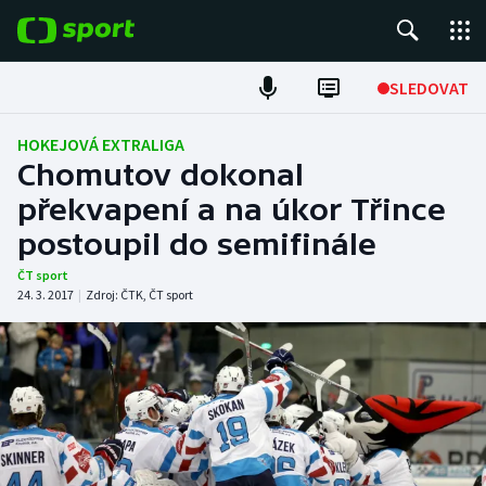
POPULÁRNÍ
SLEDOVAT
Fotbal
HOKEJOVÁ EXTRALIGA
Chomutov dokonal
Hokej
překvapení a na úkor Třince
postoupil do semifinále
Tenis
ČT sport
Atletika
24. 3. 2017
|
Zdroj:
ČTK
,
ČT sport
Cyklistika
DALŠÍ SPORTY
Americký fotbal
NEPŘEHLÉDNĚTE