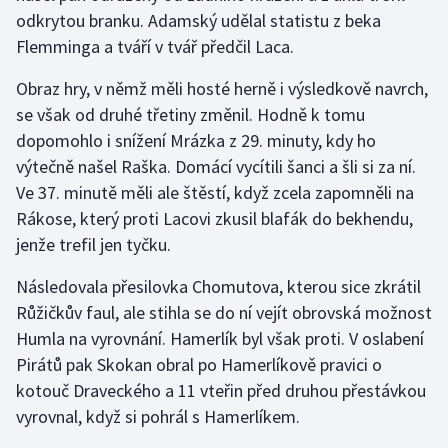
Stolní tenis
odkrytou branku. Adamský udělal statistu z beka
Flemminga a tváří v tvář předčil Laca.
Triatlon
Obraz hry, v němž měli hosté herně i výsledkově navrch,
Veslování
se však od druhé třetiny změnil. Hodně k tomu
dopomohlo i snížení Mrázka z 29. minuty, kdy ho
Vodní slalom
výtečně našel Raška. Domácí vycítili šanci a šli si za ní.
Ve 37. minutě měli ale štěstí, když zcela zapomněli na
Volejbal
Rákose, který proti Lacovi zkusil blafák do bekhendu,
jenže trefil jen tyčku.
Ostatní
Následovala přesilovka Chomutova, kterou sice zkrátil
Růžičkův faul, ale stihla se do ní vejít obrovská možnost
Humla na vyrovnání. Hamerlík byl však proti. V oslabení
Pirátů pak Skokan obral po Hamerlíkově pravici o
kotouč Draveckého a 11 vteřin před druhou přestávkou
vyrovnal, když si pohrál s Hamerlíkem.