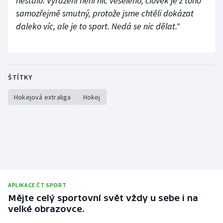
nestalo. Vyřazení není nic veselého, člověk je z toho
samozřejmě smutný, protože jsme chtěli dokázat
daleko víc, ale je to sport. Nedá se nic dělat."
ŠTÍTKY
Hokejová extraliga
Hokej
APLIKACE ČT SPORT
Mějte celý sportovní svět vždy u sebe i na
velké obrazovce.