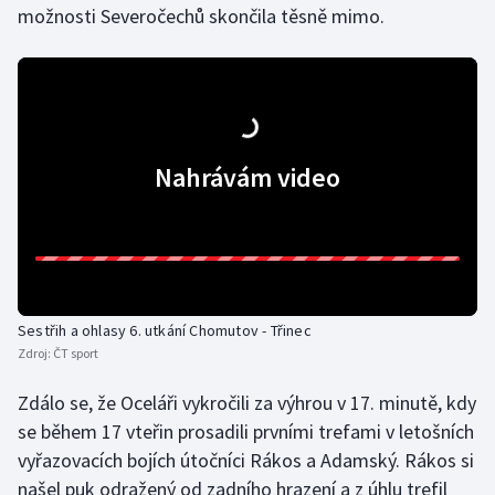
možnosti Severočechů skončila těsně mimo.
Olympijské hry
Parasport
Plavání
Nahrávám video
Plážový volejbal
Ragby
Rychlobruslení
Sestřih a ohlasy 6. utkání Chomutov - Třinec
Rychlostní kanoistika
Zdroj:
ČT sport
Zdálo se, že Oceláři vykročili za výhrou v 17. minutě, kdy
Short track
se během 17 vteřin prosadili prvními trefami v letošních
Sportovní střelba
vyřazovacích bojích útočníci Rákos a Adamský. Rákos si
našel puk odražený od zadního hrazení a z úhlu trefil