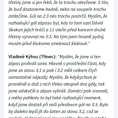
třetiny jsme si jen řekli, že to trochu otevřeme. S tím,
že buď dostaneme hodně, nebo na soupeře trochu
zatlačíme. Gól na 2:3 nás trochu postrčil. Myslím, že
rozhodující gól zápasu byl, kdy to tam vzal Dávid
Skokan jejich hráči a 11 vteřin před koncem druhé
třetiny vyrovnal na 3:3. Na tým jsem hrozně pyšný,
musím před klukama smeknout klobouk."
Vladimír Kýhos (Třinec):
"Myslím, že jsme si ten
zápas prohráli sami. Hlavně v prostřední části, kdy
jsme za stavu 3:1 a pak i 3:2 měli celkem čtyři
samostatné nájezdy. Myslím, že kdybychom je
proměnili a dali z nich třeba alespoň dva góly, tak
jsme odskočili a zápas vyhráli. Domácí pak srovnali,
z mého pohledu to byl také rozhodující moment,
když jsme dostali při naší přesilovce gól na 3:3. Bylo
by daleko lepší jít do šaten za stavu 3:2, což se