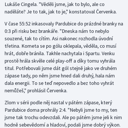
Lukáše Cingela. "Věděli jsme, jak to bylo, ale co
Stolní tenis
naděláte? Je to tak, jak to je," konstatoval Červenka.
Triatlon
V čase 55:52 inkasovaly Pardubice do prázdné branky na
0:3 při risku bez brankáře. "Dneska nám to nebylo
Veslování
souzené, tak to cítím. Asi nakonec rozhodla úvodní
Vodní slalom
třetina. Kometa se po gólu oklepala, věděla, co musí
hrát, dobře bránila. Takhle nachytala i Spartu. Venku
Volejbal
prostě hrála skvěle celé play-off a díky tomu vyhrála
titul. Potřebovali jsme dát gól stejně jako ve druhém
Ostatní
zápase tady, po něm jsme hned dali druhý, hala nám
dala energii. To se teď nepovedlo a bez toho vyhrát
nemůžeš," prohlásil Červenka.
Zlom v sérii podle něj nastal v pátém zápase, který
Pardubice doma prohrály 2:4. "Nebyli jsme to my, ten
jsme tak trochu odevzdali. Ale po pátém jsme jeli k nim
hodně sebevědomí a hladoví, podali jsme dobrý výkon.