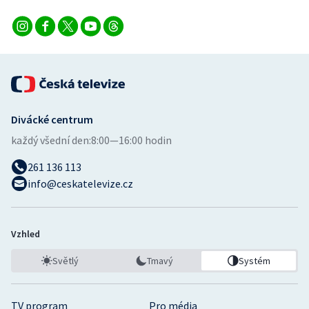
Divácké centrum
každý všední den:
8:00—16:00 hodin
261 136 113
info@ceskatelevize.cz
Vzhled
Světlý
Tmavý
Systém
TV program
Pro média