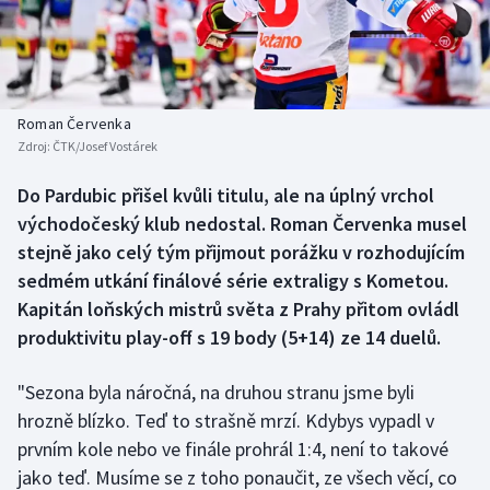
Baseball a softbal
Soutěže
Basketbal
Historické návraty
Biatlon
Aplikace ČT sport
Roman Červenka
Zdroj:
ČTK/Josef Vostárek
Boby a skeleton
AZ kvíz
Do Pardubic přišel kvůli titulu, ale na úplný vrchol
východočeský klub nedostal. Roman Červenka musel
Box
stejně jako celý tým přijmout porážku v rozhodujícím
Curling
sedmém utkání finálové série extraligy s Kometou.
Kapitán loňských mistrů světa z Prahy přitom ovládl
Dostihy
produktivitu play-off s 19 body (5+14) ze 14 duelů.
Florbal
"Sezona byla náročná, na druhou stranu jsme byli
hrozně blízko. Teď to strašně mrzí. Kdybys vypadl v
Futsal
prvním kole nebo ve finále prohrál 1:4, není to takové
jako teď. Musíme se z toho ponaučit, ze všech věcí, co
Golf