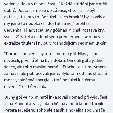
vedení z tlaku v úvodní části. "Každé střídání jsme měli
Olympijské hry
dobré. Dostali jsme se do zápasu, chtěli jsme být
aktivní, jít si pro to. Bohužel, jejich brankář byl skvělý a
Parasport
my jsme to nedokázali dostat za něj," prohlásil
Červenka. Třiadvacetiletý gólman Michal Postava kryl
Plavání
všech 21 střel a ozdobil svou premiérovou sezonu v
extralize titulem i nulou v rozhodujícím sedmém utkání.
Plážový volejbal
"Pořád jsme věřili, bylo to jenom o gól. Hlavy jsme
Ragby
nevěšeli, první třetina byla dobrá. Oni dali gól z jediné
šance, víc toho myslím neměli. Trochu to s tím týmem
Rychlobruslení
zamává, ale pokračovali jsme. Bylo tam od nás strašně
moc vynaložené energie, která bohužel k ničemu
Rychlostní kanoistika
nevedla," řekl Červenka.
Short track
Druhý gól ve 45. minutě inkasovali domácí při vyloučení
Jana Mandáta za vysokou hůl na amerického útočníka
Sportovní střelba
Petera Muellera. Toho ale zasáhla hokejka spoluhráče