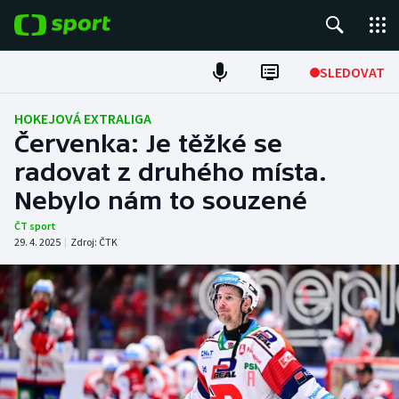
POPULÁRNÍ
SLEDOVAT
Fotbal
HOKEJOVÁ EXTRALIGA
Červenka: Je těžké se
Hokej
radovat z druhého místa.
Nebylo nám to souzené
Tenis
ČT sport
Atletika
29. 4. 2025
|
Zdroj:
ČTK
Cyklistika
DALŠÍ SPORTY
Americký fotbal
NEPŘEHLÉDNĚTE