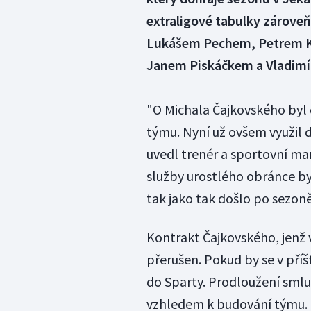
extraligové tabulky zároveň
Lukášem Pechem, Petrem K
Janem Piskáčkem a Vladim
"O Michala Čajkovského byl 
týmu. Nyní už ovšem využil d
uvedl trenér a sportovní man
služby urostlého obránce byl
tak jako tak došlo po sezoně
Kontrakt Čajkovského, jenž 
přerušen. Pokud by se v příš
do Sparty. Prodloužení smlu
vzhledem k budování týmu.