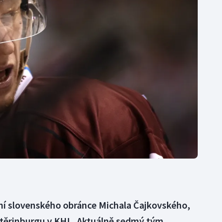
Moderní pětiboj
Triatlon
Motorsport
Veslování
Olympijské hry
Vodní slalom
Parasport
Volejbal
Plavání
Ostatní
Plážový volejbal
lní slovenského obránce Michala Čajkovského,
atěrinburgu v KHL. Aktuálně sedmý tým