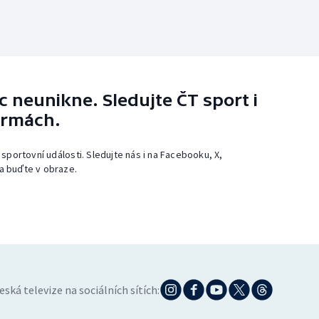
 neunikne. Sledujte ČT sport i
ormách.
 sportovní události. Sledujte nás i na Facebooku, X,
a buďte v obraze.
eská televize na sociálních sítích: