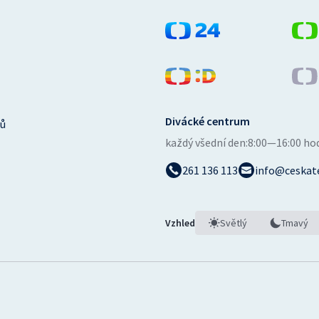
Divácké centrum
ů
každý všední den:
8:00—16:00 ho
261 136 113
info@ceskate
Vzhled
Světlý
Tmavý