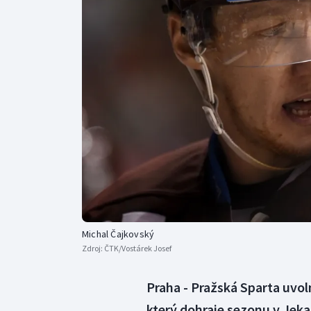
Curling
Dostihy
Florbal
Futsal
Golf
Gymnastika
Michal Čajkovský
Zdroj:
ČTK/Vostárek Josef
Praha - Pražská Sparta uvo
který dohraje sezonu v Jek