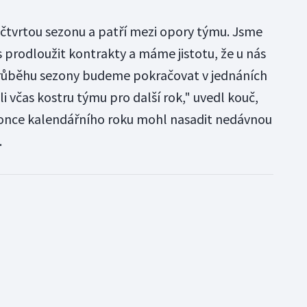
ž čtvrtou sezonu a patří mezi opory týmu. Jsme
s prodloužit kontrakty a máme jistotu, že u nás
 průběhu sezony budeme pokračovat v jednáních
i včas kostru týmu pro další rok," uvedl kouč,
 konce kalendářního roku mohl nasadit nedávnou
.