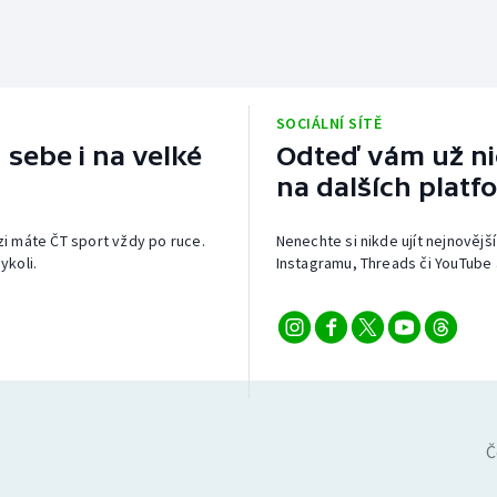
SOCIÁLNÍ SÍTĚ
 sebe i na velké
Odteď vám už nic
na dalších platf
izi máte ČT sport vždy po ruce.
Nenechte si nikde ujít nejnovější
ykoli.
Instagramu, Threads či YouTube 
Č