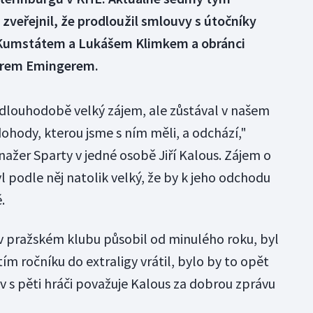
 zveřejnil, že prodloužil smlouvy s útočníky
umstátem a Lukášem Klimkem a obránci
írem Emingerem.
dlouhodobě velký zájem, ale zůstával v našem
ohody, kterou jsme s ním měli, a odchází,"
ažer Sparty v jedné osobě Jiří Kalous. Zájem o
 podle něj natolik velký, že by k jeho odchodu
.
v pražském klubu působil od minulého roku, byl
tím ročníku do extraligy vrátil, bylo by to opět
v s pěti hráči považuje Kalous za dobrou zprávu