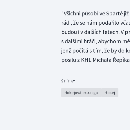
"Všichni působí ve Spartě ji
rádi, že se nám podařilo vča
budou i v dalších letech. V
s dalšími hráči, abychom měl
jenž počítá s tím, že by do
posilu z KHL Michala Řepíka
ŠTÍTKY
Hokejová extraliga
Hokej