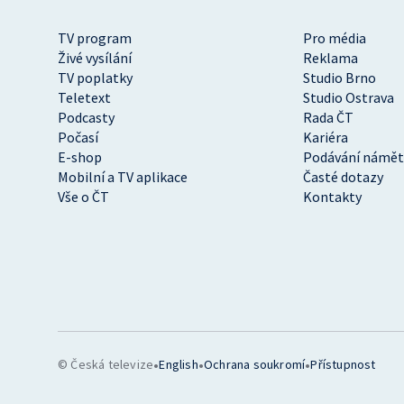
TV program
Pro média
Živé vysílání
Reklama
TV poplatky
Studio Brno
Teletext
Studio Ostrava
Podcasty
Rada ČT
Počasí
Kariéra
E-shop
Podávání námět
Mobilní a TV aplikace
Časté dotazy
Vše o ČT
Kontakty
•
•
•
© Česká televize
English
Ochrana soukromí
Přístupnost