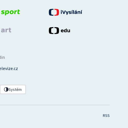
din
levize.cz
Systém
RSS