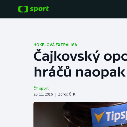
POPULÁRNÍ
DALŠÍ SPORTY
Fotbal
Americký fotbal
HOKEJOVÁ EXTRALIGA
Čajkovský opo
Hokej
Baseball a softbal
hráčů naopak 
Tenis
Basketbal
Atletika
Biatlon
ČT sport
26. 11. 2016
|
Zdroj:
ČTK
Cyklistika
Boby a skeleton
Box