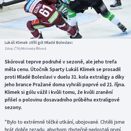
Baseball a softbal
Soutěže
Basketbal
Historické návraty
Biatlon
Aplikace ČT sport
Lukáš Klimek střílí gól Mladé Boleslavi
Boby a skeleton
AZ kvíz
Zdroj:
ČTK/Michaela Říhová
Box
Skóroval teprve podruhé v sezoně, ale jeho trefa
měla cenu. Útočník Sparty Lukáš Klimek se prosadil
Curling
proti Mladé Boleslavi v duelu 31. kola extraligy a díky
jeho brance Pražané doma vyhráli poprvé od 21. října.
Dostihy
Klimek si gólu vážil i kvůli tomu, že kvůli zranění
přišel o polovinu dosavadního průběhu extraligové
Florbal
sezony.
Futsal
"Bylo to extrémně těžké utkání, ubojované. Chtěli jsme
hrát dobře zezadu, abychom zbytečně nedostali první
Golf