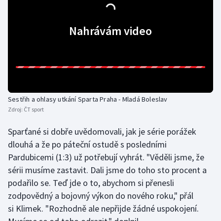
Olympijské hry
Nahrávám video
Parasport
Plavání
Plážový volejbal
Sestřih a ohlasy utkání Sparta Praha - Mladá Boleslav
Ragby
Zdroj:
ČT sport
Sparťané si dobře uvědomovali, jak je série porážek
Rychlobruslení
dlouhá a že po páteční ostudě s posledními
Pardubicemi (1:3) už potřebují vyhrát. "Věděli jsme, že
Rychlostní kanoistika
sérii musíme zastavit. Dali jsme do toho sto procent a
Short track
podařilo se. Teď jde o to, abychom si přenesli
zodpovědný a bojovný výkon do nového roku," přál
Sportovní střelba
si Klimek. "Rozhodně ale nepřijde žádné uspokojení.