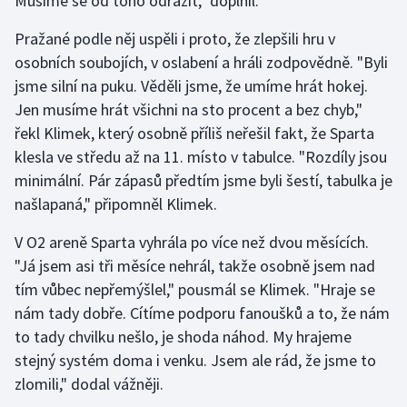
Musíme se od toho odrazit," doplnil.
Stolní tenis
Pražané podle něj uspěli i proto, že zlepšili hru v
Triatlon
osobních soubojích, v oslabení a hráli zodpovědně. "Byli
jsme silní na puku. Věděli jsme, že umíme hrát hokej.
Veslování
Jen musíme hrát všichni na sto procent a bez chyb,"
řekl Klimek, který osobně příliš neřešil fakt, že Sparta
Vodní slalom
klesla ve středu až na 11. místo v tabulce. "Rozdíly jsou
minimální. Pár zápasů předtím jsme byli šestí, tabulka je
Volejbal
našlapaná," připomněl Klimek.
Ostatní
V O2 areně Sparta vyhrála po více než dvou měsících.
"Já jsem asi tři měsíce nehrál, takže osobně jsem nad
tím vůbec nepřemýšlel," pousmál se Klimek. "Hraje se
nám tady dobře. Cítíme podporu fanoušků a to, že nám
to tady chvilku nešlo, je shoda náhod. My hrajeme
stejný systém doma i venku. Jsem ale rád, že jsme to
zlomili," dodal vážněji.