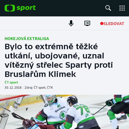
POPULÁRNÍ
SLEDOVAT
Fotbal
HOKEJOVÁ EXTRALIGA
Bylo to extrémně těžké
Hokej
utkání, ubojované, uznal
vítězný střelec Sparty proti
Tenis
Bruslařům Klimek
Atletika
ČT sport
30. 12. 2018
|
Zdroj:
ČT sport
,
ČTK
Cyklistika
DALŠÍ SPORTY
Americký fotbal
NEPŘEHLÉDNĚTE