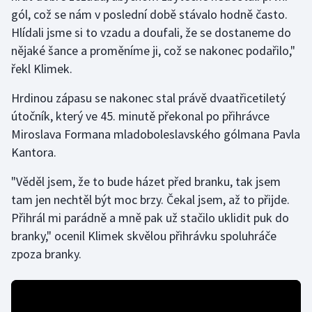
gól, což se nám v poslední době stávalo hodně často.
Hlídali jsme si to vzadu a doufali, že se dostaneme do
Gymnastika
nějaké šance a proměníme ji, což se nakonec podařilo,"
Házená
řekl Klimek.
Hrdinou zápasu se nakonec stal právě dvaatřicetiletý
Jezdectví
útočník, který ve 45. minutě překonal po přihrávce
Judo
Miroslava Formana mladoboleslavského gólmana Pavla
Kantora.
Krasobruslení
"Věděl jsem, že to bude házet před branku, tak jsem
tam jen nechtěl být moc brzy. Čekal jsem, až to přijde.
Lezení
Přihrál mi parádně a mně pak už stačilo uklidit puk do
Lyže a snowboard
branky," ocenil Klimek skvělou přihrávku spoluhráče
zpoza branky.
Moderní pětiboj
Motorsport