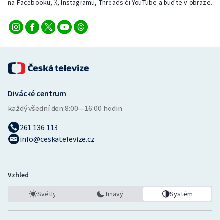
na Facebooku, X, Instagramu, Threads či YouTube a buďte v obraze.
Divácké centrum
každý všední den:
8:00—16:00 hodin
261 136 113
info@ceskatelevize.cz
Vzhled
Světlý
Tmavý
Systém