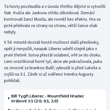
Ta hosty povzbudila a v úvodu třetího dějství si vytvořili
tlak. Kváča ale Jankovu střelu zlikvidoval. Domácí
kontrovali šancí Musila, ale rovněž bez efektu. Hra se
poté přelévala ze strany na stranu, větší šance však
nebyly.
V 54. minutě dostali hosté možnost další přesilovky,
opět ji nevyužili, naopak Liberec udeřil stejně jako v
první třetině. Sotva přestál oslabení, vrhl se do útoku.
Lenc orazítkoval horní tyč, akce ale pokračovala, puku
se zmocnil za brankou Bulíř, vybruslil si před Lukeše a
zvýšil na 3:1. Závěr si už svěřenci trenéra Augusty
pohlídali.
Bílí Tygři Liberec - Mountfield Hradec
Králové 3:1 (2:0, 0:1, 1:0)