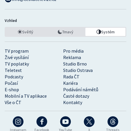
Vzhled
Světlý
Tmavý
Systém
TV program
Pro média
Živé vysílání
Reklama
TV poplatky
Studio Brno
Teletext
Studio Ostrava
Podcasty
Rada ČT
Počasí
Kariéra
E-shop
Podávání námětů
Mobilní a TV aplikace
Časté dotazy
Vše o ČT
Kontakty
Instagram
Facebook
YouTube
X
Threads