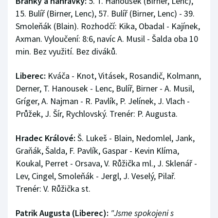
Branky a nahrávky:
5. T. Hanousek (Birner, Lenc),
15. Bulíř (Birner, Lenc), 57. Bulíř (Birner, Lenc) - 39.
Smoleňák (Blain). Rozhodčí: Kika, Obadal - Kajínek,
Axman. Vyloučení: 8:6, navíc A. Musil - Šalda oba 10
min. Bez využití. Bez diváků.
Liberec:
Kváča - Knot, Vitásek, Rosandič, Kolmann,
Derner, T. Hanousek - Lenc, Bulíř, Birner - A. Musil,
Gríger, A. Najman - R. Pavlík, P. Jelínek, J. Vlach -
Průžek, J. Šír, Rychlovský. Trenér: P. Augusta.
Hradec Králové:
Š. Lukeš - Blain, Nedomlel, Jank,
Graňák, Šalda, F. Pavlík, Gaspar - Kevin Klíma,
Koukal, Perret - Orsava, V. Růžička ml., J. Sklenář -
Lev, Cingel, Smoleňák - Jergl, J. Veselý, Pilař.
Trenér: V. Růžička st.
Patrik Augusta (Liberec):
"Jsme spokojeni s