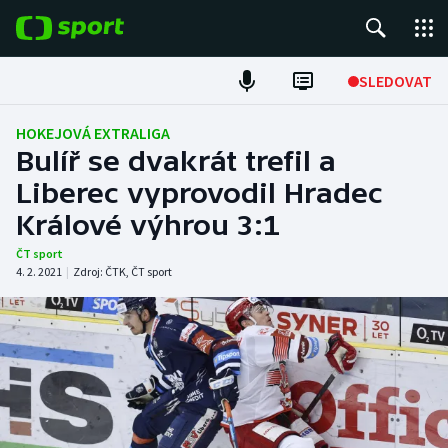
POPULÁRNÍ
SLEDOVAT
Fotbal
HOKEJOVÁ EXTRALIGA
Bulíř se dvakrát trefil a
Hokej
Liberec vyprovodil Hradec
Králové výhrou 3:1
Tenis
ČT sport
Atletika
4. 2. 2021
|
Zdroj:
ČTK
,
ČT sport
Cyklistika
DALŠÍ SPORTY
Americký fotbal
NEPŘEHLÉDNĚTE