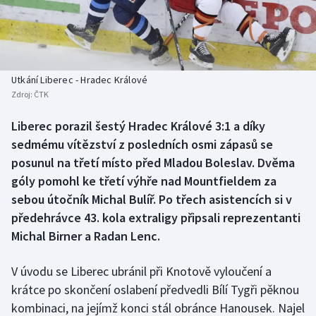
Baseball a softbal
Soutěže
Basketbal
Historické návraty
Biatlon
Aplikace ČT sport
Utkání Liberec - Hradec Králové
Zdroj:
ČTK
Boby a skeleton
AZ kvíz
Liberec porazil šestý Hradec Králové 3:1 a díky
sedmému vítězství z posledních osmi zápasů se
Box
posunul na třetí místo před Mladou Boleslav. Dvěma
Curling
góly pomohl ke třetí výhře nad Mountfieldem za
sebou útočník Michal Bulíř. Po třech asistencích si v
Dostihy
předehrávce 43. kola extraligy připsali reprezentanti
Michal Birner a Radan Lenc.
Florbal
V úvodu se Liberec ubránil při Knotově vyloučení a
Futsal
krátce po skončení oslabení předvedli Bílí Tygři pěknou
kombinaci, na jejímž konci stál obránce Hanousek. Najel
Golf