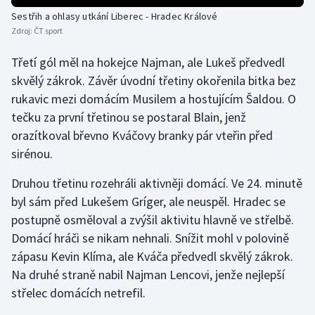
Sestřih a ohlasy utkání Liberec - Hradec Králové
Olympijské hry
Zdroj:
ČT sport
Parasport
Třetí gól měl na hokejce Najman, ale Lukeš předvedl
skvělý zákrok. Závěr úvodní třetiny okořenila bitka bez
Plavání
rukavic mezi domácím Musilem a hostujícím Šaldou. O
tečku za první třetinou se postaral Blain, jenž
Plážový volejbal
orazítkoval břevno Kváčovy branky pár vteřin před
sirénou.
Ragby
Druhou třetinu rozehráli aktivněji domácí. Ve 24. minutě
Rychlobruslení
byl sám před Lukešem Gríger, ale neuspěl. Hradec se
postupně osměloval a zvýšil aktivitu hlavně ve střelbě.
Rychlostní kanoistika
Domácí hráči se nikam nehnali. Snížit mohl v polovině
zápasu Kevin Klíma, ale Kváča předvedl skvělý zákrok.
Short track
Na druhé straně nabil Najman Lencovi, jenže nejlepší
Sportovní střelba
střelec domácích netrefil.