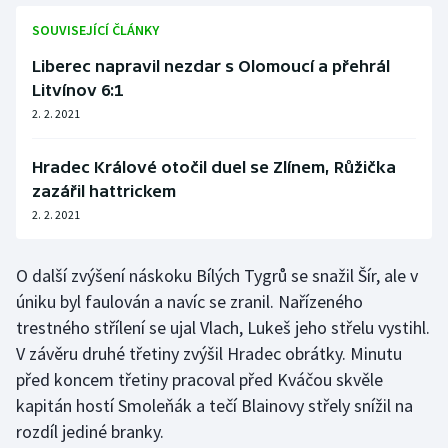
Stolní tenis
SOUVISEJÍCÍ ČLÁNKY
Triatlon
Liberec napravil nezdar s Olomoucí a přehrál
Litvínov 6:1
Veslování
2. 2. 2021
Vodní slalom
Hradec Králové otočil duel se Zlínem, Růžička
zazářil hattrickem
Volejbal
2. 2. 2021
Ostatní
O další zvýšení náskoku Bílých Tygrů se snažil Šír, ale v
úniku byl faulován a navíc se zranil. Nařízeného
trestného střílení se ujal Vlach, Lukeš jeho střelu vystihl.
V závěru druhé třetiny zvýšil Hradec obrátky. Minutu
před koncem třetiny pracoval před Kváčou skvěle
kapitán hostí Smoleňák a tečí Blainovy střely snížil na
rozdíl jediné branky.