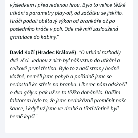
výsledkem i předvedenou hrou. Bylo to velice těžké
utkání s parametry play-off, od začátku se jiskřilo.
Hráči podali obětavý výkon od brankáře až po
posledního hráče v poli. Ode mě míří zasloužená
gratulace do kabiny."
David Kočí (Hradec Králové):
"O utkání rozhodly
dvě věci. Jednou z nich byl náš vstup do utkání a
celkově první třetina. Bylo to z naší strany hodně
vlažné, neměli jsme pohyb a pořádně jsme se
nedostali ke střele na branku. Liberec nám odskočil
o dva góly a pak už se to těžko dohánělo. Dalším
faktorem bylo to, že jsme nedokázali proměnit naše
šance, i když už jsme ve druhé a třetí třetině byli
herně lepší."