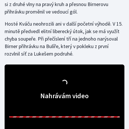
si z druhé vlny na pravý kruh a přesnou Birnerovu
přihrávku proměnil ve vedoucí gól.
Gymnastika
Hosté Kváču neohrozili ani v další početní výhodě. V 15.
Házená
minutě předvedl elitní liberecký útok, jak se má využít
chyba soupeře. Při přečíslení tří na jednoho narýsoval
Jezdectví
Birner přihrávku na Bulíře, který v pokleku z první
rozvlnil síť za Lukešem podruhé.
Judo
Krasobruslení
Lezení
Nahrávám video
Lyže a snowboard
Moderní pětiboj
Motorsport