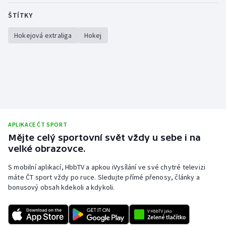
Stolní tenis
ŠTÍTKY
Triatlon
Hokejová extraliga
Hokej
Veslování
Vodní slalom
Volejbal
APLIKACE ČT SPORT
Ostatní
Mějte celý sportovní svět vždy u sebe i na
velké obrazovce.
S mobilní aplikací, HbbTV a apkou iVysílání ve své chytré televizi
máte ČT sport vždy po ruce. Sledujte přímé přenosy, články a
bonusový obsah kdekoli a kdykoli.