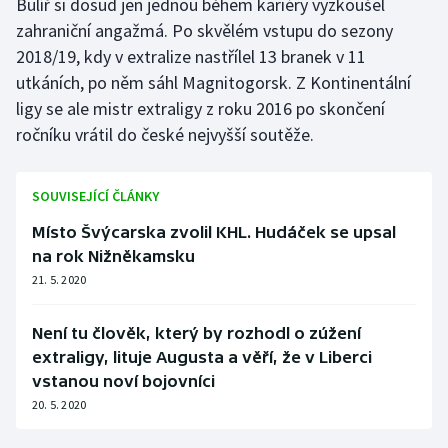
Bulíř si dosud jen jednou během kariéry vyzkoušel
zahraniční angažmá. Po skvělém vstupu do sezony
Olympijské hry
2018/19, kdy v extralize nastřílel 13 branek v 11
Parasport
utkáních, po něm sáhl Magnitogorsk. Z Kontinentální
ligy se ale mistr extraligy z roku 2016 po skončení
Plavání
ročníku vrátil do české nejvyšší soutěže.
Plážový volejbal
SOUVISEJÍCÍ ČLÁNKY
Ragby
Místo Švýcarska zvolil KHL. Hudáček se upsal
na rok Nižněkamsku
Rychlobruslení
21. 5. 2020
Rychlostní kanoistika
Není tu člověk, který by rozhodl o zúžení
extraligy, lituje Augusta a věří, že v Liberci
Short track
vstanou noví bojovníci
20. 5. 2020
Sportovní střelba