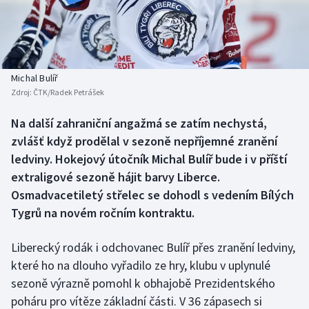
Baseball a softbal
Soutěže
Basketbal
Historické návraty
Biatlon
Aplikace ČT sport
Michal Bulíř
Zdroj:
ČTK/Radek Petrášek
Boby a skeleton
AZ kvíz
Na další zahraniční angažmá se zatím nechystá,
zvlášť když prodělal v sezoně nepříjemné zranění
Box
ledviny. Hokejový útočník Michal Bulíř bude i v příští
Curling
extraligové sezoně hájit barvy Liberce.
Osmadvacetiletý střelec se dohodl s vedením Bílých
Dostihy
Tygrů na novém ročním kontraktu.
Florbal
Liberecký rodák i odchovanec Bulíř přes zranění ledviny,
které ho na dlouho vyřadilo ze hry, klubu v uplynulé
Futsal
sezoně výrazně pomohl k obhajobě Prezidentského
poháru pro vítěze základní části. V 36 zápasech si
Golf