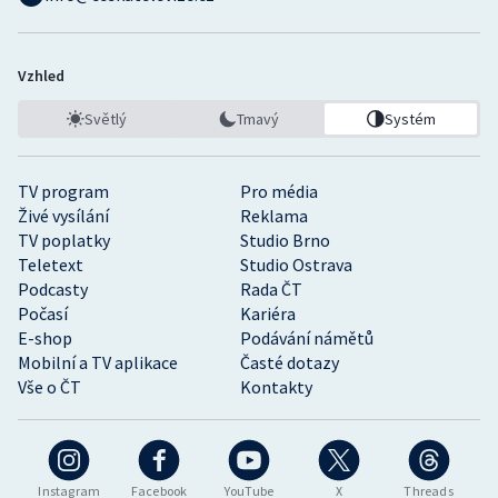
Vzhled
Světlý
Tmavý
Systém
TV program
Pro média
Živé vysílání
Reklama
TV poplatky
Studio Brno
Teletext
Studio Ostrava
Podcasty
Rada ČT
Počasí
Kariéra
E-shop
Podávání námětů
Mobilní a TV aplikace
Časté dotazy
Vše o ČT
Kontakty
Instagram
Facebook
YouTube
X
Threads