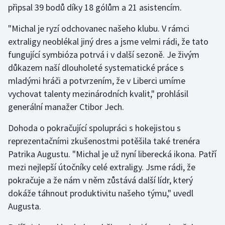
připsal 39 bodů díky 18 gólům a 21 asistencím.
Gymnastika
"Michal je ryzí odchovanec našeho klubu. V rámci
extraligy neoblékal jiný dres a jsme velmi rádi, že tato
Házená
fungující symbióza potrvá i v další sezoně. Je živým
důkazem naší dlouholeté systematické práce s
Jezdectví
mladými hráči a potvrzením, že v Liberci umíme
vychovat talenty mezinárodních kvalit," prohlásil
Judo
generální manažer Ctibor Jech.
Krasobruslení
Dohoda o pokračující spolupráci s hokejistou s
reprezentačními zkušenostmi potěšila také trenéra
Lezení
Patrika Augustu. "Michal je už nyní liberecká ikona. Patří
mezi nejlepší útočníky celé extraligy. Jsme rádi, že
Lyže a snowboard
pokračuje a že nám v něm zůstává další lídr, který
Moderní pětiboj
dokáže táhnout produktivitu našeho týmu," uvedl
Augusta.
Motorsport