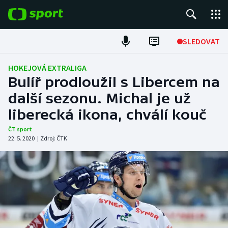
POPULÁRNÍ
SLEDOVAT
Fotbal
HOKEJOVÁ EXTRALIGA
Bulíř prodloužil s Libercem na
Hokej
další sezonu. Michal je už
liberecká ikona, chválí kouč
Tenis
ČT sport
Atletika
22. 5. 2020
|
Zdroj:
ČTK
Cyklistika
DALŠÍ SPORTY
Americký fotbal
NEPŘEHLÉDNĚTE