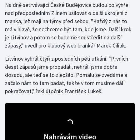
Na dně setrvávající České Budějovice budou po výhře
nad předposledním Zlínem usilovat o další ukrojení z
Gymnastika
manka, jež mají na týmy před sebou. "Každý z nás to
má v hlavě, že nechceme být tam, kde jsme. Další krok
Házená
je Litvínov a potom se budeme soustředit na další
Jezdectví
zápasy," uvedl pro klubový web brankář Marek Čiliak.
Litvínov vyhrál čtyři z posledních pěti utkání. "Prvních
Judo
deset zápasů jsme propadali, nehráli jsme dobře
dozadu, ale teď se to zlepšilo. Pomalu se zvedáme a
Krasobruslení
začalo nám to tam padat, takže v tom musíme dál i
Lezení
pokračovat," řekl útočník František Lukeš.
Lyže a snowboard
Moderní pětiboj
Motorsport
Nahrávám video