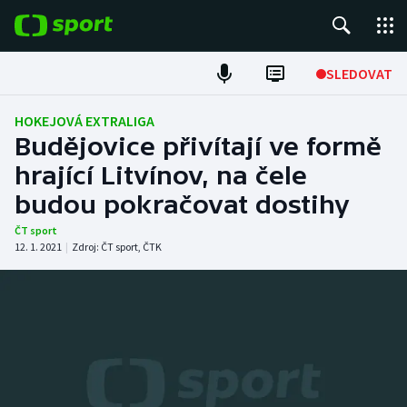
POPULÁRNÍ
SLEDOVAT
Fotbal
HOKEJOVÁ EXTRALIGA
Budějovice přivítají ve formě
Hokej
hrající Litvínov, na čele
budou pokračovat dostihy
Tenis
ČT sport
Atletika
12. 1. 2021
|
Zdroj:
ČT sport
,
ČTK
Cyklistika
DALŠÍ SPORTY
Americký fotbal
NEPŘEHLÉDNĚTE