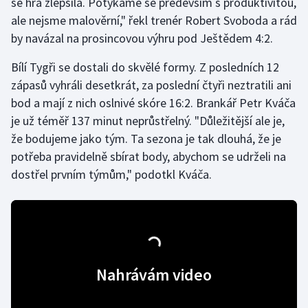
se hra zlepšila. Potýkáme se především s produktivitou,
ale nejsme malověrní," řekl trenér Robert Svoboda a rád
by navázal na prosincovou výhru pod Ještědem 4:2.
Bílí Tygři se dostali do skvělé formy. Z posledních 12
zápasů vyhráli desetkrát, za poslední čtyři neztratili ani
bod a mají z nich oslnivé skóre 16:2. Brankář Petr Kváča
je už téměř 137 minut neprůstřelný. "Důležitější ale je,
že bodujeme jako tým. Ta sezona je tak dlouhá, že je
potřeba pravidelně sbírat body, abychom se udrželi na
dostřel prvním týmům," podotkl Kváča.
Nahrávám video