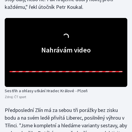
každému," řekl útočník Petr Koukal.
Nahrávám video
Sestřih a ohlasy utkání Hradec Králové - Plzeň
Zdroj:
ČT sport
Předposlední Zlín má za sebou tři porážky bez zisku
bodu a na svém ledě přivítá Liberec, posilněný výhrou v
Třinci. "Jsme kompletní a hledáme varianty sestavy, aby