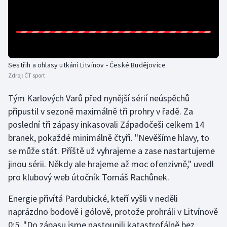
Olympijské hry
Parasport
Plavání
Sestřih a ohlasy utkání Litvínov - České Budějovice
Zdroj:
ČT sport
Plážový volejbal
Tým Karlových Varů před nynější sérií neúspěchů
připustil v sezoně maximálně tři prohry v řadě. Za
Ragby
poslední tři zápasy inkasovali Západočeši celkem 14
branek, pokaždé minimálně čtyři. "Nevěšíme hlavy, to
Rychlobruslení
se může stát. Příště už vyhrajeme a zase nastartujeme
Rychlostní kanoistika
jinou sérii. Někdy ale hrajeme až moc ofenzivně," uvedl
pro klubový web útočník Tomáš Rachůnek.
Short track
Energie přivítá Pardubické, kteří vyšli v neděli
Sportovní střelba
naprázdno bodově i gólově, protože prohráli v Litvínově
0:5. "Do zápasu jsme nastoupili katastrofálně bez