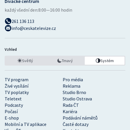
Divácké centrum
každý všední den:
8:00—16:00 hodin
261 136 113
info@ceskatelevize.cz
Vzhled
Světlý
Tmavý
Systém
TV program
Pro média
Živé vysílání
Reklama
TV poplatky
Studio Brno
Teletext
Studio Ostrava
Podcasty
Rada ČT
Počasí
Kariéra
E-shop
Podávání námětů
Mobilní a TV aplikace
Časté dotazy