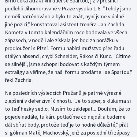
Brno čeká atraktivní duel se Spartou, jíž v prosinci
podlehli Jihomoravané v Praze vysoko 1:6. "Tehdy jsme
neměli natrénováno a bylo to znát, nyní jsme v úplně
jiné pozici," konstatoval asistent trenéra Jan Zachrla.
Kometa v tomto kalendářním roce bodovala ve všech
zápasech, v neděli ale získala jen bod za porážku v
prodloužení s Plzní. Formu nabírá mužstvo přes řadu
stálých absencí, chybí Schneider, Rákos či Kunc. "Cítíme
se silnější, jsme schopni bodovat s každým týmem
extraligy a věříme, že naši formu prodáme i se Spartou,"
řekl Zachrla.
Na posledních výsledcích Pražanů je patrné výrazné
zlepšení v defenzivní činnosti. "Je to super, s klukama si
to teď hezky sedlo. Musím to zaklepat... Doufám, že to
pojede nadále, tu káru potlačíme co nejdál a budeme
dál sbírat body, protože teď je to hodně důležité," přál
si gólman Matěj Machovský, jenž za poslední tři zápasy