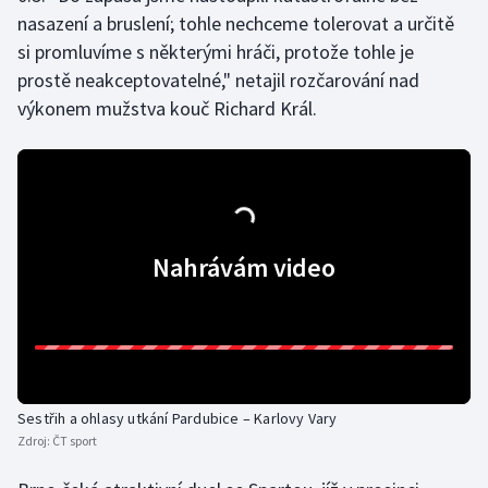
Stolní tenis
nasazení a bruslení; tohle nechceme tolerovat a určitě
si promluvíme s některými hráči, protože tohle je
Triatlon
prostě neakceptovatelné," netajil rozčarování nad
výkonem mužstva kouč Richard Král.
Veslování
Vodní slalom
Volejbal
Nahrávám video
Ostatní
Sestřih a ohlasy utkání Pardubice – Karlovy Vary
Zdroj:
ČT sport