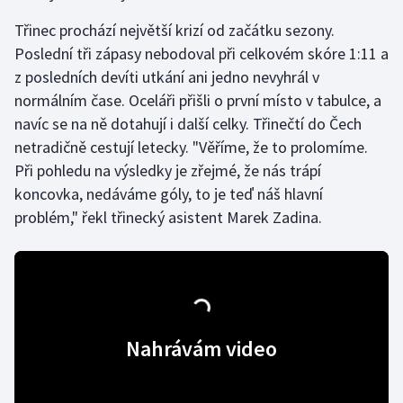
Třinec prochází největší krizí od začátku sezony.
Poslední tři zápasy nebodoval při celkovém skóre 1:11 a
z posledních devíti utkání ani jedno nevyhrál v
normálním čase. Oceláři přišli o první místo v tabulce, a
navíc se na ně dotahují i další celky. Třinečtí do Čech
netradičně cestují letecky. "Věříme, že to prolomíme.
Při pohledu na výsledky je zřejmé, že nás trápí
koncovka, nedáváme góly, to je teď náš hlavní
problém," řekl třinecký asistent Marek Zadina.
Nahrávám video