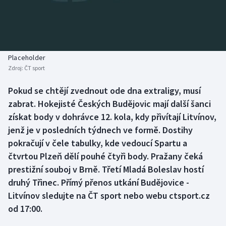
Baseball a softbal
Soutěže
Basketbal
Historické návraty
Biatlon
Aplikace ČT sport
Placeholder
Zdroj:
ČT sport
Boby a skeleton
AZ kvíz
Pokud se chtějí zvednout ode dna extraligy, musí
zabrat. Hokejisté Českých Budějovic mají další šanci
Box
získat body v dohrávce 12. kola, kdy přivítají Litvínov,
Curling
jenž je v posledních týdnech ve formě. Dostihy
pokračují v čele tabulky, kde vedoucí Spartu a
Dostihy
čtvrtou Plzeň dělí pouhé čtyři body. Pražany čeká
prestižní souboj v Brně. Třetí Mladá Boleslav hostí
Florbal
druhý Třinec. Přímý přenos utkání Budějovice -
Litvínov sledujte na ČT sport nebo webu ctsport.cz
Futsal
od 17:00.
Golf