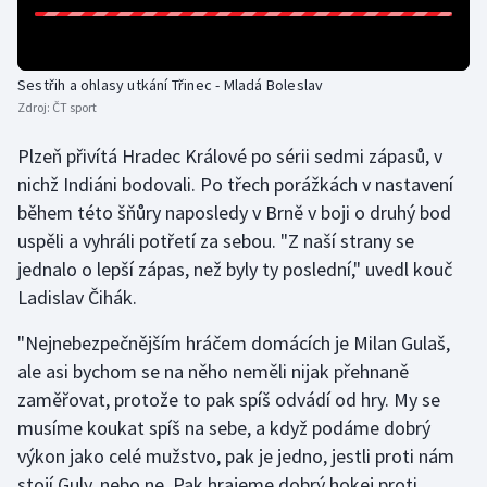
Sestřih a ohlasy utkání Třinec - Mladá Boleslav
Zdroj:
ČT sport
Plzeň přivítá Hradec Králové po sérii sedmi zápasů, v
nichž Indiáni bodovali. Po třech porážkách v nastavení
během této šňůry naposledy v Brně v boji o druhý bod
uspěli a vyhráli potřetí za sebou. "Z naší strany se
jednalo o lepší zápas, než byly ty poslední," uvedl kouč
Ladislav Čihák.
"Nejnebezpečnějším hráčem domácích je Milan Gulaš,
ale asi bychom se na něho neměli nijak přehnaně
zaměřovat, protože to pak spíš odvádí od hry. My se
musíme koukat spíš na sebe, a když podáme dobrý
výkon jako celé mužstvo, pak je jedno, jestli proti nám
stojí Guly, nebo ne. Pak hrajeme dobrý hokej proti