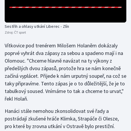
Sestřih a ohlasy utkání Liberec - Zlín
Zdroj:
ČT sport
Vítkovice pod trenérem Milošem Holaněm dokázaly
poprvé vyhrát dva zápasy za sebou a spadeno mají i na
Olomouc. "Chceme hlavně navázat na ty výkony z
předešlých dvou zápasů, protože hra se nám konečně
začíná vyplácet. Přijede k nám urputný soupeř, na což se
taky připravíme. Tento zápas je o to důležitější, že je to
tabulkový soused. Vnímáme to tak a chceme to urvat,"
řekl Holaň.
Hanáci stále nemohou zkonsolidovat své řady a
postrádají zkušené hráče Klimka, Strapáče či Olesze,
pro které by zrovna utkání v Ostravě bylo prestižní.