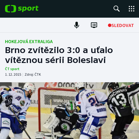
POPULÁRNÍ
SLEDOVAT
Fotbal
HOKEJOVÁ EXTRALIGA
Brno zvítězilo 3:0 a uťalo
Hokej
vítěznou sérii Boleslavi
Tenis
ČT sport
1. 12. 2015
|
Zdroj:
ČTK
Atletika
Cyklistika
DALŠÍ SPORTY
Americký fotbal
NEPŘEHLÉDNĚTE