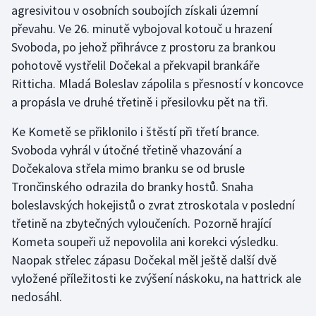
agresivitou v osobních soubojích získali územní
Stolní tenis
převahu. Ve 26. minutě vybojoval kotouč u hrazení
Triatlon
Svoboda, po jehož přihrávce z prostoru za brankou
pohotově vystřelil Dočekal a překvapil brankáře
Veslování
Ritticha. Mladá Boleslav zápolila s přesností v koncovce
a propásla ve druhé třetině i přesilovku pět na tři.
Vodní slalom
Ke Kometě se přiklonilo i štěstí při třetí brance.
Volejbal
Svoboda vyhrál v útočné třetině vhazování a
Dočekalova střela mimo branku se od brusle
Ostatní
Trončinského odrazila do branky hostů. Snaha
boleslavských hokejistů o zvrat ztroskotala v poslední
třetině na zbytečných vyloučeních. Pozorně hrající
Kometa soupeři už nepovolila ani korekci výsledku.
Naopak střelec zápasu Dočekal měl ještě další dvě
vyložené příležitosti ke zvýšení náskoku, na hattrick ale
nedosáhl.