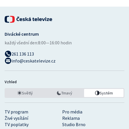
Divácké centrum
každý všední den:
8:00—16:00 hodin
261 136 113
info@ceskatelevize.cz
Vzhled
Světlý
Tmavý
Systém
TV program
Pro média
Živé vysílání
Reklama
TV poplatky
Studio Brno