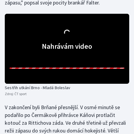
zápasu," popsal svoje pocity brankář Falter.
Olympijské hry
Parasport
Plavání
Nahrávám video
Plážový volejbal
Ragby
Rychlobruslení
Sestřih utkání Brno - Mladá Boleslav
Zdroj:
ČT sport
Rychlostní kanoistika
V zakončení byli Brňané přesnější. V osmé minutě se
Short track
podařilo po Čermákově přihrávce Káňovi protlačit
kotouč za Rittichova záda. Ve druhé třetině už převzali
Sportovní střelba
režii zápasu do svých rukou domácí hokejisté. Větší