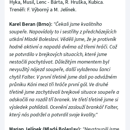
Hyka, Musil, Lenc - Bárta, R. Hruška, Kubica.
Trenéři: F. Výborný a M. Jelínek.
Karel Beran (Brno):
"Čekali jsme kvalitního
soupeře. Napovídaly to i sestřihy z předcházejících
utkání Mladé Boleslavi. Věděli jsme, že je protivník
hodně aktivní a napadá dvěma až třemi hráči. Což
se potvrdilo v brejkových situacích, které jsme
nestačili pochytávat. Důležitým momentem byl
nevyužitý nájezd soupeře, další vyloženou šanci
chytil Falter. V první třetině jsme dali po odvážném
průniku Káni mezi tři hráče první gól. Ve druhé
třetině jsme zachytávali brejkové situace soupeře a
odskočili na rozdíl tří branek. Ve třetí třetině jsme si
výsledek pohlídali. Ocenění zaslouží brankář Falter,
který nás podržel a potvrdil svoje kvality."
Marian Jelínek (Mladá Boleslav):
"Nevstoupili jsme