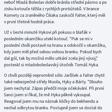
neboť Mladá Boleslav dobře bránila střední pásmo a po
zisku kotouče těžila z rychlých protiútoků. V brance
Gymnastika
Komety za zraněného Čiliaka zaskočil Falter, který měl
v první třetině hodně práce.
Házená
Už v šesté minutě Hykovi při pokusu o blafák v
Jezdectví
posledním okamžiku utekl kotouč. "Puk se mi v
poslední chvíli postavil na hranu a odskočil v okamžiku,
Judo
kdy jsem měl před sebou volnou branku. Pokud bych
dal gól, tak by možná mělo utkání zcela jiný vývoj,"
Krasobruslení
posteskl si mladoboleslavský útočník Tomáš Hyka.
Lezení
O chvíli později neproměnil sólo Jarůšek a Falter chytil
také nebezpečné střely Musila, Hyky a Bárty. "Dlouho
Lyže a snowboard
jsem nechytal. Zápas předčil moje očekávání. Při první
šanci jsem si říkal, že mě Hyka pěkně vykoupal.
Moderní pětiboj
Reagoval jsem mu na náznak kličky do bekhendu a
nechal odkrytou branku. Postupně jsem se dostal do
Motorsport