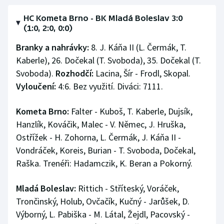
HC Kometa Brno - BK Mladá Boleslav 3:0
(1:0, 2:0, 0:0)
Branky a nahrávky:
8. J. Káňa II (L. Čermák, T.
Kaberle), 26. Dočekal (T. Svoboda), 35. Dočekal (T.
Svoboda).
Rozhodčí:
Lacina, Šír - Frodl, Skopal.
Vyloučení:
4:6. Bez využití. Diváci: 7111.
Kometa Brno:
Falter - Kuboš, T. Kaberle, Dujsík,
Hanzlík, Kováčik, Malec - V. Němec, J. Hruška,
Ostřížek - H. Zohorna, L. Čermák, J. Káňa II -
Vondráček, Koreis, Burian - T. Svoboda, Dočekal,
Raška. Trenéři: Hadamczik, K. Beran a Pokorný.
Mladá Boleslav:
Rittich - Stříteský, Voráček,
Trončinský, Holub, Ovčačík, Kučný - Jarůšek, D.
Výborný, L. Pabiška - M. Látal, Žejdl, Pacovský -