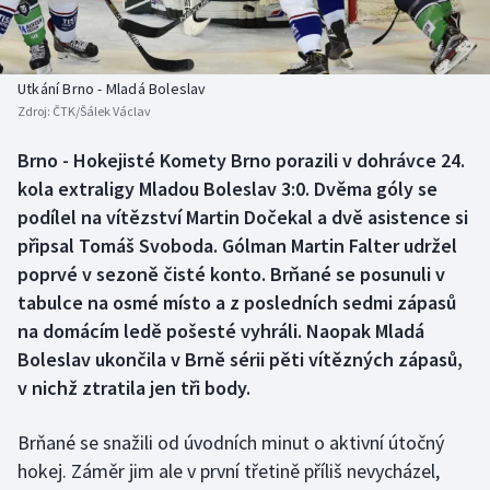
Baseball a softbal
Soutěže
Basketbal
Historické návraty
Utkání Brno - Mladá Boleslav
Zdroj:
ČTK/Šálek Václav
Biatlon
Aplikace ČT sport
Brno - Hokejisté Komety Brno porazili v dohrávce 24.
Boby a skeleton
AZ kvíz
kola extraligy Mladou Boleslav 3:0. Dvěma góly se
podílel na vítězství Martin Dočekal a dvě asistence si
Box
připsal Tomáš Svoboda. Gólman Martin Falter udržel
poprvé v sezoně čisté konto. Brňané se posunuli v
Curling
tabulce na osmé místo a z posledních sedmi zápasů
na domácím ledě pošesté vyhráli. Naopak Mladá
Dostihy
Boleslav ukončila v Brně sérii pěti vítězných zápasů,
Florbal
v nichž ztratila jen tři body.
Futsal
Brňané se snažili od úvodních minut o aktivní útočný
hokej. Záměr jim ale v první třetině příliš nevycházel,
Golf