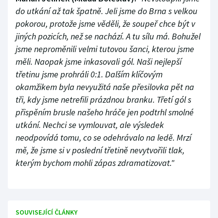
do utkání až tak špatně. Jeli jsme do Brna s velkou
pokorou, protože jsme věděli, že soupeř chce být v
jiných pozicích, než se nachází. A tu sílu má. Bohužel
jsme neproměnili velmi tutovou šanci, kterou jsme
měli. Naopak jsme inkasovali gól. Naši nejlepší
třetinu jsme prohráli 0:1. Dalším klíčovým
okamžikem byla nevyužitá naše přesilovka pět na
tři, kdy jsme netrefili prázdnou branku. Třetí gól s
přispěním brusle našeho hráče jen podtrhl smolné
utkání. Nechci se vymlouvat, ale výsledek
neodpovídá tomu, co se odehrávalo na ledě. Mrzí
mě, že jsme si v poslední třetině nevytvořili tlak,
kterým bychom mohli zápas zdramatizovat."
SOUVISEJÍCÍ ČLÁNKY