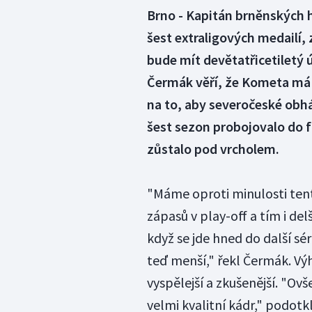
Brno - Kapitán brněnských 
šest extraligových medailí, z
bude mít devětatřicetiletý ú
Čermák věří, že Kometa má
na to, aby severočeské obhá
šest sezon probojovalo do f
zůstalo pod vrcholem.
"Máme oproti minulosti te
zápasů v play-off a tím i de
když se jde hned do další sé
teď menší," řekl Čermák. Výh
vyspělejší a zkušenější. "Ov
velmi kvalitní kádr," podotkl