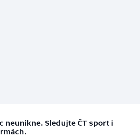
 neunikne. Sledujte ČT sport i
ormách.