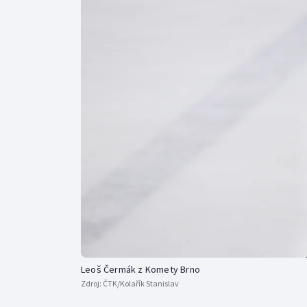
Curling
Dostihy
Florbal
Futsal
Golf
Gymnastika
Leoš Čermák z Komety Brno
Zdroj:
ČTK/Kolařík Stanislav