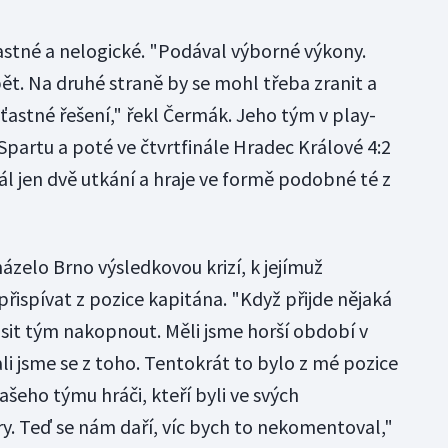
stné a nelogické. "Podával výborné výkony.
. Na druhé straně by se mohl třeba zranit a
šťastné řešení," řekl Čermák. Jeho tým v play-
Spartu a poté ve čtvrtfinále Hradec Králové 4:2
ál jen dvě utkání a hraje ve formě podobné té z
ázelo Brno výsledkovou krizí, k jejímuž
řispívat z pozice kapitána. "Když přijde nějaká
usit tým nakopnout. Měli jsme horší období v
ali jsme se z toho. Tentokrát to bylo z mé pozice
ašeho týmu hráči, kteří byli ve svých
ry. Teď se nám daří, víc bych to nekomentoval,"