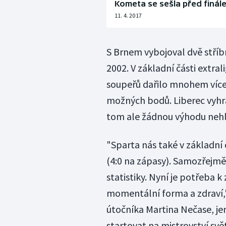
Kometa se sešla před finá
11. 4. 2017
S Brnem vybojoval dvě stříbr
2002. V základní části extra
soupeřů dařilo mnohem více 
možných bodů. Liberec vyhr
tom ale žádnou výhodu neh
"Sparta nás také v základní čá
(4:0 na zápasy). Samozřejmě 
statistiky. Nyní je potřeba k
momentální forma a zdraví,"
útočníka Martina Nečase, je
startovat na mistrovství sv