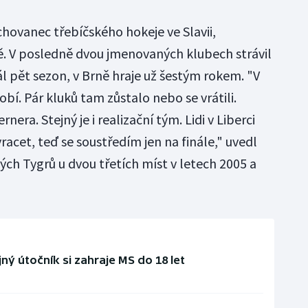
chovanec třebíčského hokeje ve Slavii,
tě. V posledně dvou jmenovaných klubech strávil
rál pět sezon, v Brně hraje už šestým rokem. "V
obí. Pár kluků tam zůstalo nebo se vrátili.
era. Stejný je i realizační tým. Lidi v Liberci
racet, teď se soustředím jen na finále," uvedl
ých Tygrů u dvou třetích míst v letech 2005 a
ý útočník si zahraje MS do 18 let