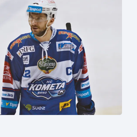
Moderní pětiboj
Triatlon
Motorsport
Veslování
Olympijské hry
Vodní slalom
Parasport
Volejbal
Plavání
Ostatní
Plážový volejbal