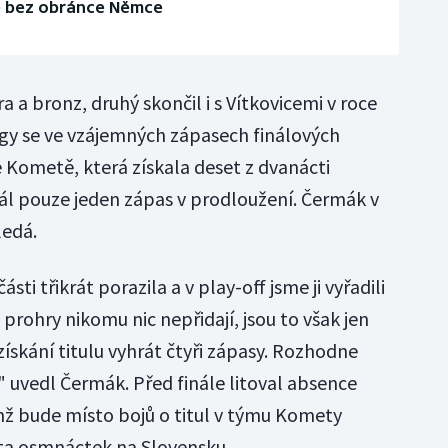
le bez obránce Němce
a a bronz, druhý skončil i s Vítkovicemi v roce
ligy se ve vzájemných zápasech finálových
Kometě, která získala deset z dvanácti
ál pouze jeden zápas v prodloužení. Čermák v
ledá.
sti třikrát porazila a v play-off jsme ji vyřadili
prohry nikomu nic nepřidají, jsou to však jen
 získání titulu vyhrát čtyři zápasy. Rozhodne
 uvedl Čermák. Před finále litoval absence
nž bude místo bojů o titul v týmu Komety
ěta osmnáctek na Slovensku.