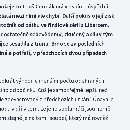
hokejistů Leoš Čermák má ve sbírce úspěchů
latá mezi nimi ale chybí. Další pokus o její zisk
točník od pátku ve finálové sérii s Libercem.
 dostatečně sebevědomý, zkušený a silný tým
jce sesadila z trůnu. Brno se za posledních
inále potřetí, v předchozích dvou případech
ntokrát výhodu v menším počtu odehraných
lšího odpočinku. Což je samozřejmě lepší, než
rie zdevastovaný z předchozích utkání. Únava je
odu vidí i v tom, že jeho spoluhráči jsou herně
šem stejně je na tom i soupeř, který má rovněž
.