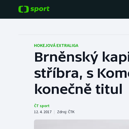
POPULÁRNÍ
DALŠÍ SPORTY
Fotbal
Americký fotbal
HOKEJOVÁ EXTRALIGA
Brněnský kapi
Hokej
Baseball a softbal
stříbra, s Kom
Tenis
Basketbal
Atletika
konečně titul
Biatlon
Cyklistika
Boby a skeleton
ČT sport
12. 4. 2017
|
Zdroj:
ČTK
Box