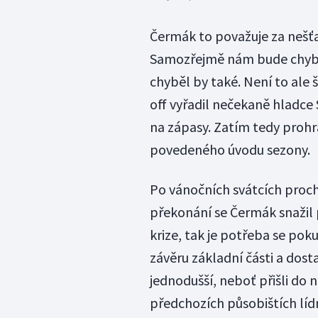
Čermák to považuje za nešťa
Samozřejmě nám bude chybět
chyběl by také. Není to ale 
off vyřadil nečekaně hladce 
na zápasy. Zatím tedy prohr
povedeného úvodu sezony.
Po vánočních svátcích proch
překonání se Čermák snažil p
krize, tak je potřeba se pok
závěru základní části a dost
jednodušší, neboť přišli do n
předchozích působištích líd