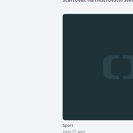
Sport
Zdroj:
ČT sport