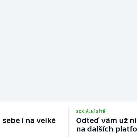
SOCIÁLNÍ SÍTĚ
 sebe i na velké
Odteď vám už nic
na dalších platf