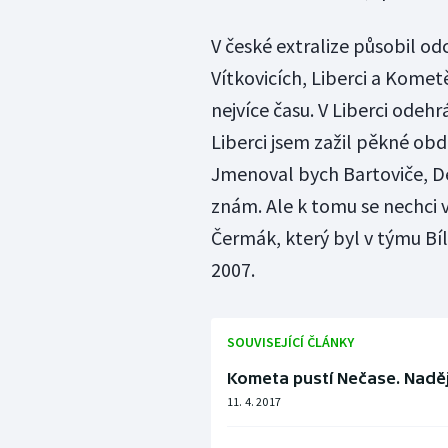
V české extralize působil od
Vítkovicích, Liberci a Kome
nejvíce času. V Liberci odeh
Liberci jsem zažil pěkné obd
Jmenoval bych Bartoviče, Dern
znám. Ale k tomu se nechci v
Čermák, který byl v týmu Bíl
2007.
SOUVISEJÍCÍ ČLÁNKY
Kometa pustí Nečase. Nadějn
11. 4. 2017