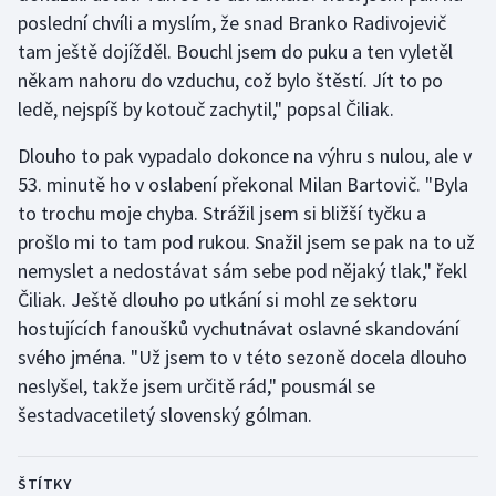
poslední chvíli a myslím, že snad Branko Radivojevič
tam ještě dojížděl. Bouchl jsem do puku a ten vyletěl
někam nahoru do vzduchu, což bylo štěstí. Jít to po
ledě, nejspíš by kotouč zachytil," popsal Čiliak.
Dlouho to pak vypadalo dokonce na výhru s nulou, ale v
53. minutě ho v oslabení překonal Milan Bartovič. "Byla
to trochu moje chyba. Strážil jsem si bližší tyčku a
prošlo mi to tam pod rukou. Snažil jsem se pak na to už
nemyslet a nedostávat sám sebe pod nějaký tlak," řekl
Čiliak. Ještě dlouho po utkání si mohl ze sektoru
hostujících fanoušků vychutnávat oslavné skandování
svého jména. "Už jsem to v této sezoně docela dlouho
neslyšel, takže jsem určitě rád," pousmál se
šestadvacetiletý slovenský gólman.
ŠTÍTKY