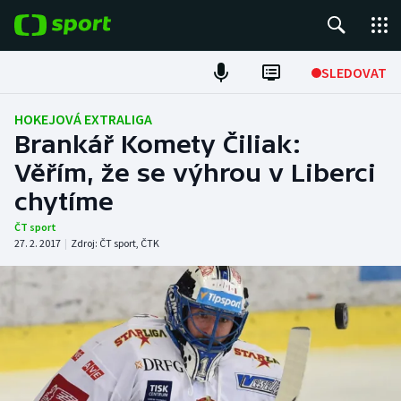
POPULÁRNÍ
SLEDOVAT
Fotbal
HOKEJOVÁ EXTRALIGA
Brankář Komety Čiliak:
Hokej
Věřím, že se výhrou v Liberci
chytíme
Tenis
ČT sport
Atletika
27. 2. 2017
|
Zdroj:
ČT sport
,
ČTK
Cyklistika
DALŠÍ SPORTY
Americký fotbal
NEPŘEHLÉDNĚTE