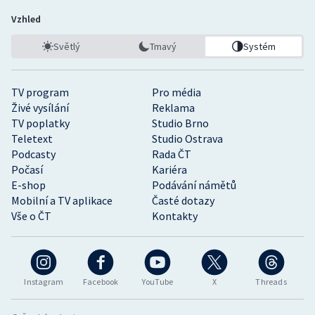
Vzhled
Světlý
Tmavý
Systém
TV program
Pro média
Živé vysílání
Reklama
TV poplatky
Studio Brno
Teletext
Studio Ostrava
Podcasty
Rada ČT
Počasí
Kariéra
E-shop
Podávání námětů
Mobilní a TV aplikace
Časté dotazy
Vše o ČT
Kontakty
Instagram
Facebook
YouTube
X
Threads