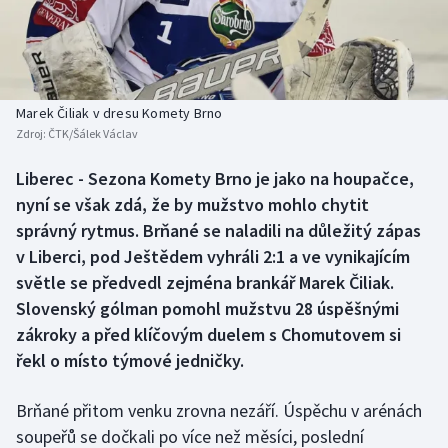
Baseball a softbal
Soutěže
Basketbal
Historické návraty
Biatlon
Aplikace ČT sport
Marek Čiliak v dresu Komety Brno
Zdroj:
ČTK/Šálek Václav
Boby a skeleton
AZ kvíz
Liberec - Sezona Komety Brno je jako na houpačce,
nyní se však zdá, že by mužstvo mohlo chytit
Box
správný rytmus. Brňané se naladili na důležitý zápas
Curling
v Liberci, pod Ještědem vyhráli 2:1 a ve vynikajícím
světle se předvedl zejména brankář Marek Čiliak.
Dostihy
Slovenský gólman pomohl mužstvu 28 úspěšnými
zákroky a před klíčovým duelem s Chomutovem si
Florbal
řekl o místo týmové jedničky.
Futsal
Brňané přitom venku zrovna nezáří. Úspěchu v arénách
soupeřů se dočkali po více než měsíci, poslední
Golf