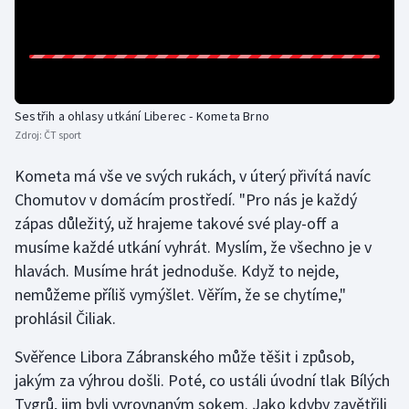
Olympijské hry
Parasport
Plavání
Sestřih a ohlasy utkání Liberec - Kometa Brno
Zdroj:
ČT sport
Plážový volejbal
Kometa má vše ve svých rukách, v úterý přivítá navíc
Chomutov v domácím prostředí. "Pro nás je každý
Ragby
zápas důležitý, už hrajeme takové své play-off a
musíme každé utkání vyhrát. Myslím, že všechno je v
Rychlobruslení
hlavách. Musíme hrát jednoduše. Když to nejde,
Rychlostní kanoistika
nemůžeme příliš vymýšlet. Věřím, že se chytíme,"
prohlásil Čiliak.
Short track
Svěřence Libora Zábranského může těšit i způsob,
Sportovní střelba
jakým za výhrou došli. Poté, co ustáli úvodní tlak Bílých
Tygrů, jim byli vyrovnaným sokem. Jako kdyby zavětřili