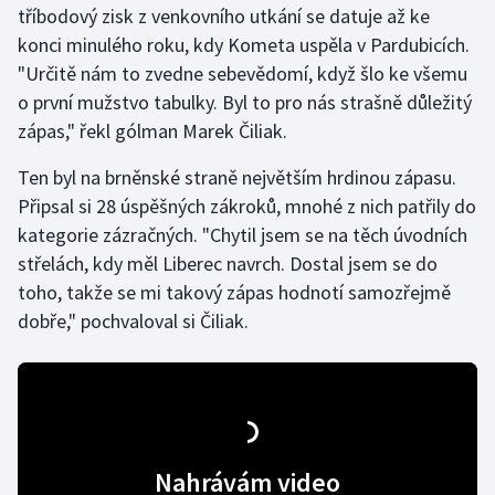
tříbodový zisk z venkovního utkání se datuje až ke
konci minulého roku, kdy Kometa uspěla v Pardubicích.
Gymnastika
"Určitě nám to zvedne sebevědomí, když šlo ke všemu
o první mužstvo tabulky. Byl to pro nás strašně důležitý
Házená
zápas," řekl gólman Marek Čiliak.
Jezdectví
Ten byl na brněnské straně největším hrdinou zápasu.
Připsal si 28 úspěšných zákroků, mnohé z nich patřily do
Judo
kategorie zázračných. "Chytil jsem se na těch úvodních
střelách, kdy měl Liberec navrch. Dostal jsem se do
Krasobruslení
toho, takže se mi takový zápas hodnotí samozřejmě
Lezení
dobře," pochvaloval si Čiliak.
Lyže a snowboard
Moderní pětiboj
Motorsport
Nahrávám video