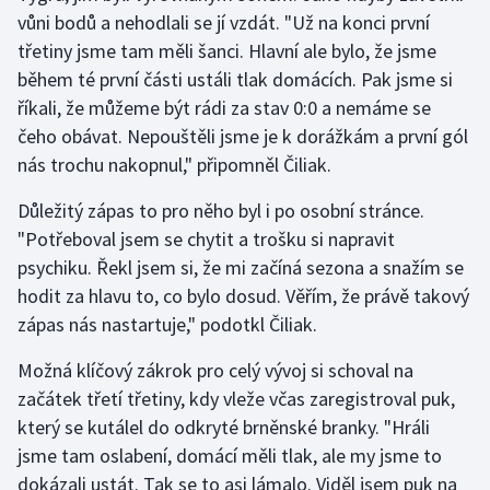
Stolní tenis
vůni bodů a nehodlali se jí vzdát. "Už na konci první
třetiny jsme tam měli šanci. Hlavní ale bylo, že jsme
Triatlon
během té první části ustáli tlak domácích. Pak jsme si
říkali, že můžeme být rádi za stav 0:0 a nemáme se
Veslování
čeho obávat. Nepouštěli jsme je k dorážkám a první gól
nás trochu nakopnul," připomněl Čiliak.
Vodní slalom
Důležitý zápas to pro něho byl i po osobní stránce.
Volejbal
"Potřeboval jsem se chytit a trošku si napravit
psychiku. Řekl jsem si, že mi začíná sezona a snažím se
Ostatní
hodit za hlavu to, co bylo dosud. Věřím, že právě takový
zápas nás nastartuje," podotkl Čiliak.
Možná klíčový zákrok pro celý vývoj si schoval na
začátek třetí třetiny, kdy vleže včas zaregistroval puk,
který se kutálel do odkryté brněnské branky. "Hráli
jsme tam oslabení, domácí měli tlak, ale my jsme to
dokázali ustát. Tak se to asi lámalo. Viděl jsem puk na