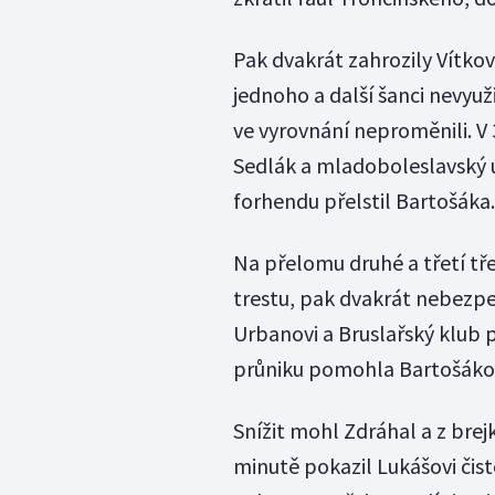
Pak dvakrát zahrozily Vítko
jednoho a další šanci nevyuži
ve vyrovnání neproměnili. V
Sedlák a mladoboleslavský ú
forhendu přelstil Bartošáka.
Na přelomu druhé a třetí tř
trestu, pak dvakrát nebezpeč
Urbanovi a Bruslařský klub p
průniku pomohla Bartošákov
Snížit mohl Zdráhal a z brej
minutě pokazil Lukášovi čist