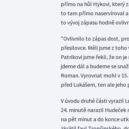
přímo na hůl Hykovi, který z
to tam přímo naservíroval a 
to vývoj zápasu hodně ovlivn
"Ovlivnilo to zápas dost, pr
přesilovce. Měli jsme z toho
Patrikovi jsme řekli, že on je
jdeme dál a budeme se snažit
Roman. Vyrovnat mohl v 15. 
před Lukášem, ten ale jeho 
V úvodu druhé části vyrazil
24. minutě narazil Hudeček 
na pět minut a do konce utk
zkrátil faul Trončinského, d