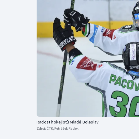
Curling
Dostihy
Florbal
Futsal
Golf
Gymnastika
Radost hokejistů Mladé Boleslavi
Zdroj:
ČTK/Petrášek Radek