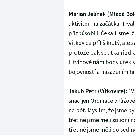
Marian Jelínek (Mladá Bol
aktivitou na začátku. Trva
přizpůsobili. Čekali jsme, 
Vítkovice příliš krutý, ale
protože pak se utkání zdra
Litvínově nám body utekly,
bojovností a nasazením hr
Jakub Petr (Vítkovice):
"Ví
snad jen Ordinace v růžo
na pět. Myslím, že jsme b
třetině jsme měli solidní n
třetině jsme měli do sedmé