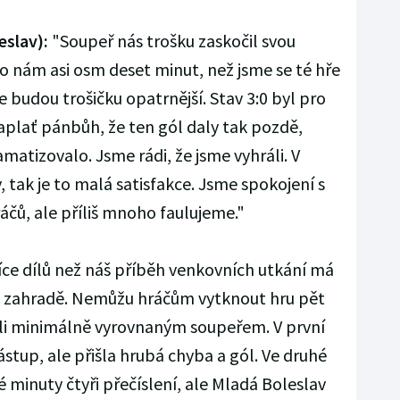
eslav):
"Soupeř nás trošku zaskočil svou
lo nám asi osm deset minut, než jsme se té hře
že budou trošičku opatrnější. Stav 3:0 byl pro
 zaplať pánbůh, že ten gól daly tak pozdě,
matizovalo. Jsme rádi, že jsme vyhráli. V
 tak je to malá satisfakce. Jsme spokojení s
áčů, ale příliš mnoho faulujeme."
ce dílů než náš příběh venkovních utkání má
vé zahradě. Nemůžu hráčům vytknout hru pět
yli minimálně vyrovnaným soupeřem. V první
ástup, ale přišla hrubá chyba a gól. Ve druhé
 minuty čtyři přečíslení, ale Mladá Boleslav