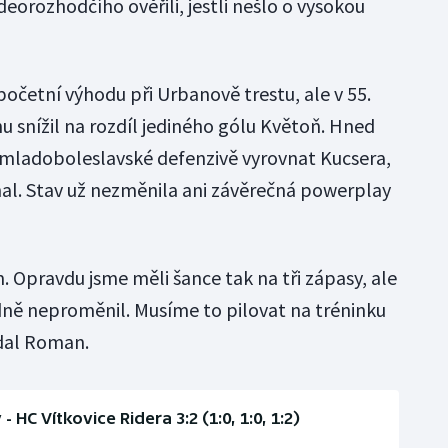
ideorozhodčího ověřili, jestli nešlo o vysokou
 početní výhodu při Urbanově trestu, ale v 55.
u snížil na rozdíl jediného gólu Květoň. Hned
 mladoboleslavské defenzivě vyrovnat Kucsera,
al. Stav už nezměnila ani závěrečná powerplay
 Opravdu jsme měli šance tak na tři zápasy, ale
hodně neproměnil. Musíme to pilovat na tréninku
odal Roman.
 HC Vítkovice Ridera 3:2 (1:0, 1:0, 1:2)