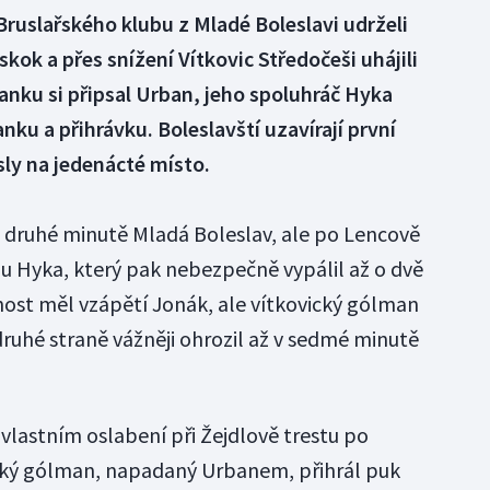
Bruslařského klubu z Mladé Boleslavi udrželi
kok a přes snížení Vítkovic Středočeši uhájili
ranku si připsal Urban, jeho spoluhráč Hyka
ku a přihrávku. Boleslavští uzavírají první
sly na jedenácté místo.
e druhé minutě Mladá Boleslav, ale po Lencově
hu Hyka, který pak nebezpečně vypálil až o dvě
ost měl vzápětí Jonák, ale vítkovický gólman
druhé straně vážněji ohrozil až v sedmé minutě
vlastním oslabení při Žejdlově trestu po
cký gólman, napadaný Urbanem, přihrál puk