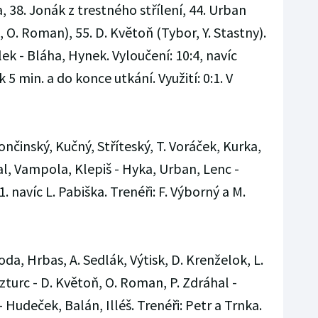
, 38. Jonák z trestného střílení, 44. Urban
 O. Roman), 55. D. Květoň (Tybor, Y. Stastny).
k - Bláha, Hynek. Vyloučení: 10:4, navíc
 min. a do konce utkání. Využití: 0:1. V
ončinský, Kučný, Stříteský, T. Voráček, Kurka,
tal, Vampola, Klepiš - Hyka, Urban, Lenc -
. navíc L. Pabiška. Trenéři: F. Výborný a M.
da, Hrbas, A. Sedlák, Výtisk, D. Krenželok, L.
Szturc - D. Květoň, O. Roman, P. Zdráhal -
Hudeček, Balán, Illéš. Trenéři: Petr a Trnka.