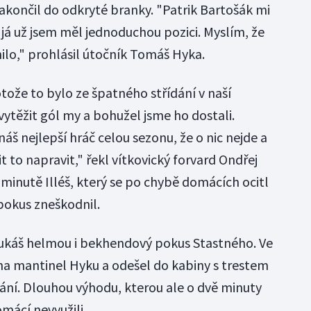
akončil do odkryté branky. "Patrik Bartošák mi
já už jsem měl jednoduchou pozici. Myslím, že
ilo," prohlásil útočník Tomáš Hyka.
otože to bylo ze špatného střídání v naší
 vytěžit gól my a bohužel jsme ho dostali.
 náš nejlepší hráč celou sezonu, že o nic nejde a
 to napravit," řekl vítkovický forvard Ondřej
minutě Illéš, který se po chybě domácích ocitl
pokus zneškodnil.
 Lukáš helmou i bekhendový pokus Stastného. Ve
na mantinel Hyku a odešel do kabiny s trestem
ání. Dlouhou výhodu, kterou ale o dvě minuty
omácí nevyužili.