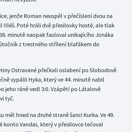
vice, jenže Roman neuspěl v přečíslení dvou na
l Illéš. Poté hráli dvě přesilovky hosté, ale tlak
 38. minutě naopak fauloval unikajícího Jonáka
točník z trestného střílení blafákem do
etiny Ostravané přečkali oslabení po Slobodově
ně vypálil Hyka, který ve 44. minutě nabil
o jeho ráně vedl 3:0. Vzápětí po Látalově
i tyč.
ku měl hned na druhé straně šanci Kurka. Ve 49.
é konto Vandas, který v přesilovce tečoval