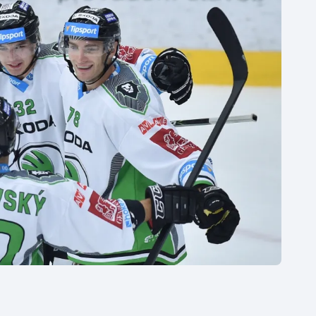
Moderní pětiboj
Triatlon
Motorsport
Veslování
Olympijské hry
Vodní slalom
Parasport
Volejbal
Plavání
Ostatní
Plážový volejbal