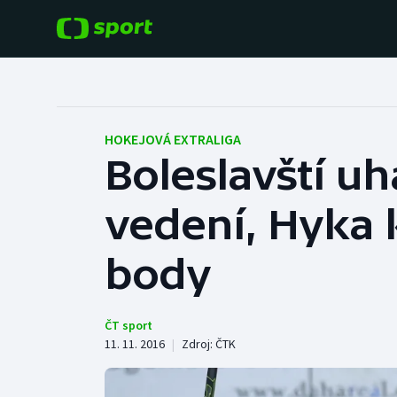
POPULÁRNÍ
DALŠÍ SPORTY
Fotbal
Americký fotbal
HOKEJOVÁ EXTRALIGA
Boleslavští uhá
Hokej
Baseball a softbal
vedení, Hyka
Tenis
Basketbal
Atletika
body
Biatlon
Cyklistika
Boby a skeleton
ČT sport
11. 11. 2016
|
Zdroj:
ČTK
Box