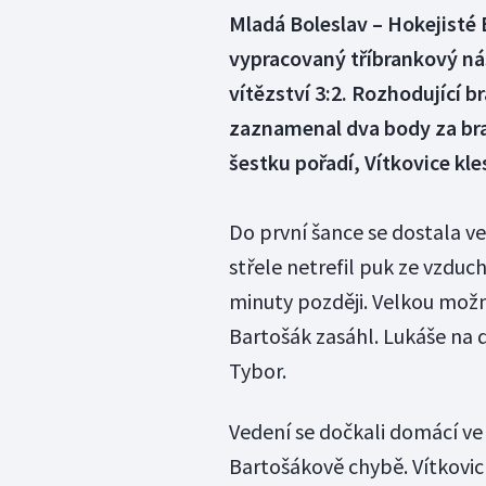
Mladá Boleslav – Hokejisté 
vypracovaný tříbrankový nás
vítězství 3:2. Rozhodující b
zaznamenal dva body za bran
šestku pořadí, Vítkovice kle
Do první šance se dostala v
střele netrefil puk ze vzduc
minuty později. Velkou možn
Bartošák zasáhl. Lukáše na 
Tybor.
Vedení se dočkali domácí ve 
Bartošákově chybě. Vítkovi