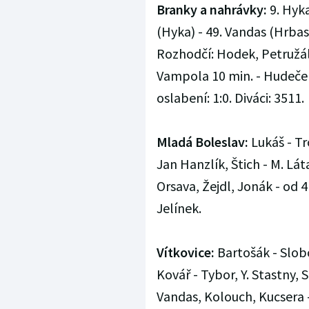
Branky a nahrávky:
9. Hyka
(Hyka) - 49. Vandas (Hrbas,
Rozhodčí: Hodek, Petružále
Vampola 10 min. - Hudeček 5
oslabení: 1:0. Diváci: 3511.
Mladá Boleslav:
Lukáš - Tr
Jan Hanzlík, Štich - M. Lá
Orsava, Žejdl, Jonák - od 41
Jelínek.
Vítkovice:
Bartošák - Slobo
Kovář - Tybor, Y. Stastny, 
Vandas, Kolouch, Kucsera - 