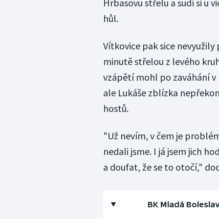
Hrbasovu střelu a sudí si u v
hůl.
Vítkovice pak sice nevyužily
minutě střelou z levého kruh
vzápětí mohl po zaváhání v
ale Lukáše zblízka nepřekon
hostů.
"Už nevím, v čem je problém.
nedali jsme. I já jsem jich 
a doufat, že se to otočí," d
BK Mladá Boleslav -