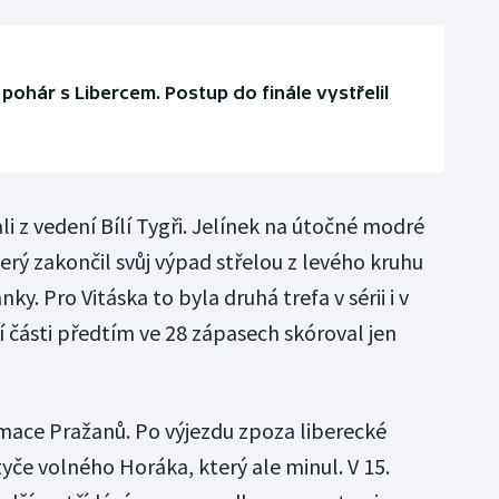
 pohár s Libercem. Postup do finále vystřelil
li z vedení Bílí Tygři. Jelínek na útočné modré
terý zakončil svůj výpad střelou z levého kruhu
ky. Pro Vitáska to byla druhá trefa v sérii i v
í části předtím ve 28 zápasech skóroval jen
mace Pražanů. Po výjezdu zpoza liberecké
yče volného Horáka, který ale minul. V 15.