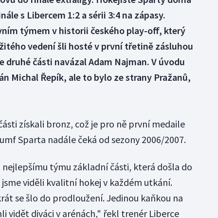
ále s Libercem 1:2 a sérii 3:4 na zápasy.
ním týmem v historii českého play-off, který
ežitého vedení šli hosté v první třetině zásluhou
ve druhé části navázal Adam Najman. V úvodu
itán Michal Řepík, ale to bylo ze strany Pražanů,
ásti získali bronz, což je pro ně první medaile
triumf Sparta nadále čeká od sezony 2006/2007.
ti nejlepšímu týmu základní části, která došla do
sme viděli kvalitní hokej v každém utkání.
krát se šlo do prodloužení. Jedinou kaňkou na
 vidět diváci v arénách," řekl trenér Liberce