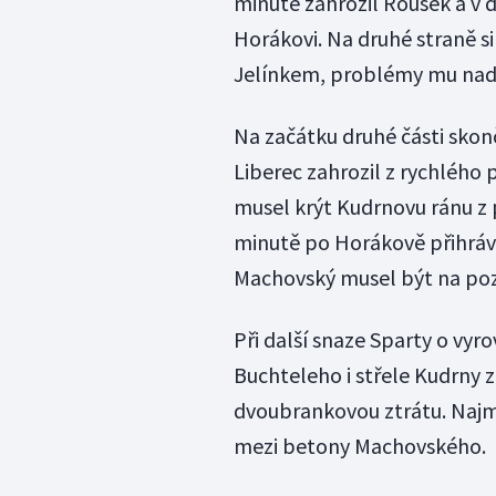
minutě zahrozil Rousek a v 
Horákovi. Na druhé straně s
Jelínkem, problémy mu nadě
Na začátku druhé části sko
Liberec zahrozil z rychlého
musel krýt Kudrnovu ránu z 
minutě po Horákově přihrávc
Machovský musel být na pozo
Při další snaze Sparty o vyr
Buchteleho i střele Kudrny z
dvoubrankovou ztrátu. Najma
mezi betony Machovského.