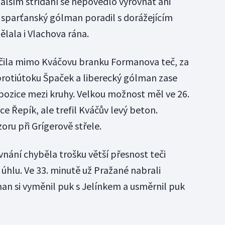
dalším střídání se nepovedlo vyrovnat ani
i sparťanský gólman poradil s dorážejícím
lala i Vlachova rána.
nčila mimo Kváčovu branku Formanova teč, za
 protiútoku Špaček a liberecký gólman zase
pozice mezi kruhy. Velkou možnost měl ve 26.
e Řepík, ale trefil Kváčův levý beton.
ru při Grígerově střele.
ovnání chyběla trošku větší přesnost teči
 úhlu. Ve 33. minutě už Pražané nabrali
n si vyměnil puk s Jelínkem a usměrnil puk