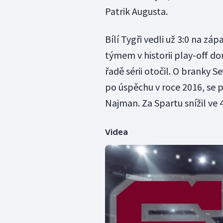
Patrik Augusta.
Bílí Tygři vedli už 3:0 na zá
týmem v historii play-off do
řadě sérii otočil. O branky S
po úspěchu v roce 2016, se 
Najman. Za Spartu snížil ve 
Videa