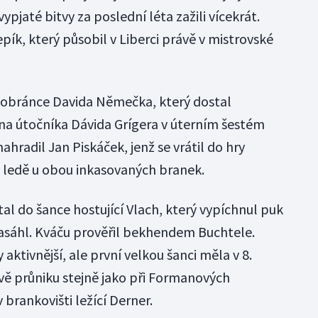
vypjaté bitvy za poslední léta zažili vícekrát.
epík, který působil v Liberci právě v mistrovské
z obránce Davida Němečka, který dostal
 na útočníka Dávida Grígera v úterním šestém
 nahradil Jan Piskáček, jenž se vrátil do hry
a ledě u obou inkasovaných branek.
l do šance hostující Vlach, který vypíchnul puk
asáhl. Kváču prověřil bekhendem Buchtele.
 aktivnější, ale první velkou šanci měla v 8.
ě průniku stejně jako při Formanových
brankovišti ležící Derner.