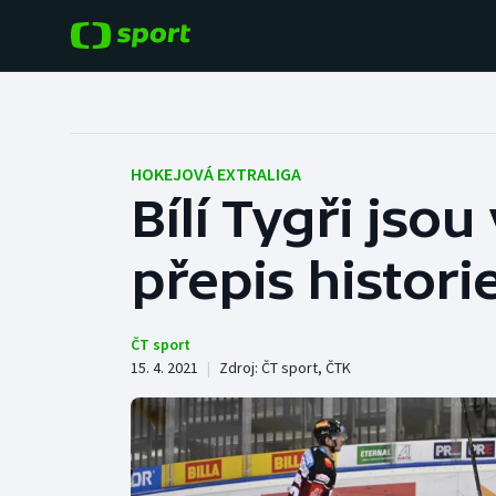
POPULÁRNÍ
DALŠÍ SPORTY
Fotbal
Americký fotbal
HOKEJOVÁ EXTRALIGA
Bílí Tygři jsou
Hokej
Baseball a softbal
přepis historie
Tenis
Basketbal
Atletika
Biatlon
ČT sport
15. 4. 2021
|
Zdroj:
ČT sport
,
ČTK
Cyklistika
Boby a skeleton
Box