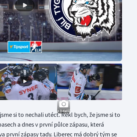
+ 3 další
sme si to nechali utéct. Řekl bych, že jsme si to
pasech a dnes v první půlce zápasu, která
a první zápasy tady. Liberec má dobrý tým se