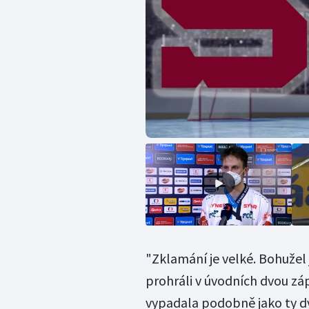
"Zklamání je velké. Bohužel j
prohráli v úvodních dvou zá
vypadala podobně jako ty dv