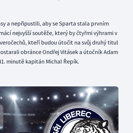
pasy a nepřipustili, aby se Sparta stala prvním
mácí nejvyšší soutěže, který by čtyřmi výhrami v
everočechů, kteří budou útočit na svůj druhý titul
postarali obránce Ondřej Vitásek a útočník Adam
41. minutě kapitán Michal Řepík.