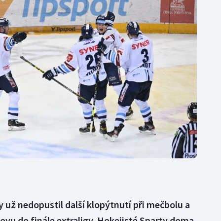
Moderní pětiboj
Triatlon
Motorsport
Veslování
Olympijské hry
Vodní slalom
Parasport
Volejbal
Plavání
Ostatní
Plážový volejbal
 už nedopustil další klopýtnutí při mečbolu a
ovu do finále extraligy. Hokejisté Sparty doma