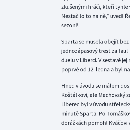
zkušenými hráči, kteří tyhle 
Nestačilo to na ně," uvedl Ř
sezoně.
Sparta se musela obejít be
jednozápasový trest za faul
duelu v Liberci. V sestavě jej
poprvé od 12. ledna a byl n
Hned v úvodu se málem dosta
Košťálkovi, ale Machovský z
Liberec byl v úvodu střelecky
minutě Sparta. Po Tomáškov
dorážkách pomohl Kváčovi v 