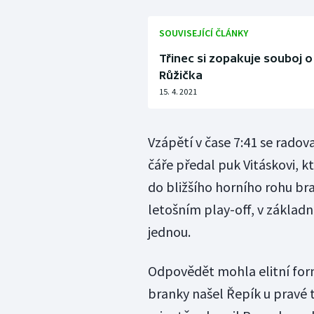
SOUVISEJÍCÍ ČLÁNKY
Třinec si zopakuje souboj o
Růžička
15. 4. 2021
Vzápětí v čase 7:41 se radova
čáře předal puk Vitáskovi, k
do bližšího horního rohu bran
letošním play-off, v základn
jednou.
Odpovědět mohla elitní for
branky našel Řepík u pravé t