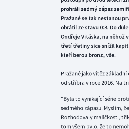
prohráli sedmý zápas semifin
Pražané se tak nestanou prv
obrátil ze stavu 0:3. Do důl
Ondřeje Vitáska, na něhož 
třetí třetiny sice snížil kap
kteří berou bronz, vše.
Pražané jako vítěz základní č
od stříbra v roce 2016. Na 
"Byla to vynikající série pro
sedmého zápasu. Myslím, že j
Rozhodovaly maličkosti, tři
tom všem bylo, že to nemohli