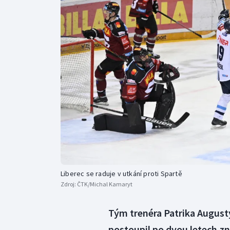
Curling
Dostihy
Florbal
Futsal
Golf
Gymnastika
Liberec se raduje v utkání proti Spartě
Zdroj:
ČTK/Michal Kamaryt
Tým trenéra Patrika Augusty
postoupil po dvou letech zn