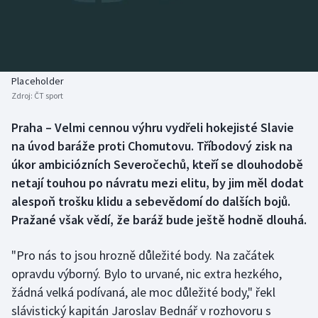
Baseball a softbal
Soutěže
Basketbal
Historické návraty
Biatlon
Aplikace ČT sport
Placeholder
Zdroj:
ČT sport
Boby a skeleton
AZ kvíz
Praha – Velmi cennou výhru vydřeli hokejisté Slavie
na úvod baráže proti Chomutovu. Tříbodový zisk na
Box
úkor ambiciózních Severočechů, kteří se dlouhodobě
Curling
netají touhou po návratu mezi elitu, by jim měl dodat
alespoň trošku klidu a sebevědomí do dalších bojů.
Dostihy
Pražané však vědí, že baráž bude ještě hodně dlouhá.
Florbal
"Pro nás to jsou hrozně důležité body. Na začátek
opravdu výborný. Bylo to urvané, nic extra hezkého,
Futsal
žádná velká podívaná, ale moc důležité body," řekl
slávistický kapitán Jaroslav Bednář v rozhovoru s
Golf