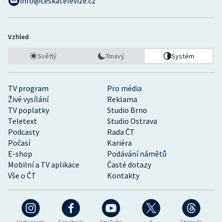
info@ceskatelevize.cz
Vzhled
Světlý
Tmavý
Systém
TV program
Pro média
Živé vysílání
Reklama
TV poplatky
Studio Brno
Teletext
Studio Ostrava
Podcasty
Rada ČT
Počasí
Kariéra
E-shop
Podávání námětů
Mobilní a TV aplikace
Časté dotazy
Vše o ČT
Kontakty
Instagram
Facebook
YouTube
X
Threads