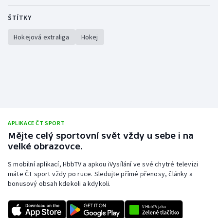
Stolní tenis
ŠTÍTKY
Triatlon
Hokejová extraliga
Hokej
Veslování
Vodní slalom
Volejbal
Ostatní
APLIKACE ČT SPORT
Mějte celý sportovní svět vždy u sebe i na
velké obrazovce.
S mobilní aplikací, HbbTV a apkou iVysílání ve své chytré televizi
máte ČT sport vždy po ruce. Sledujte přímé přenosy, články a
bonusový obsah kdekoli a kdykoli.