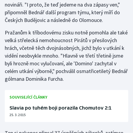
novináři. "I proto, že teď jedeme na dva zápasy ven,"
připomněl Bednář další program týmu, který míří do
Gymnastika
Českých Budějovic a následně do Olomouce.
Házená
Pražanům k tříbodovému zisku notně pomohla ale také
velká střelecká nemohoucnost Pirátů v přesilových
Jezdectví
hrách, včetně těch dvojnásobných, jichž bylo v utkání k
vidění neobvykle mnoho. "Hlavně ve třetí třetině jsme
Judo
byli hrozně moc vylučovaní, ale 'Domino' zachytal v
celém utkání výborně," pochválil osmatřicetiletý Bednář
Krasobruslení
gólmana Dominika Furcha.
Lezení
SOUVISEJÍCÍ ČLÁNKY
Lyže a snowboard
Slavia po tuhém boji porazila Chomutov 2:1
Moderní pětiboj
25. 3. 2015
Motorsport
Ten si nakonec připsal 37 úspěšných zákroků, zatímco