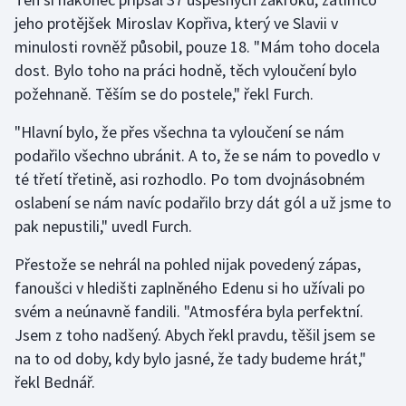
jeho protějšek Miroslav Kopřiva, který ve Slavii v
Olympijské hry
minulosti rovněž působil, pouze 18. "Mám toho docela
dost. Bylo toho na práci hodně, těch vyloučení bylo
Parasport
požehnaně. Těším se do postele," řekl Furch.
Plavání
"Hlavní bylo, že přes všechna ta vyloučení se nám
podařilo všechno ubránit. A to, že se nám to povedlo v
Plážový volejbal
té třetí třetině, asi rozhodlo. Po tom dvojnásobném
oslabení se nám navíc podařilo brzy dát gól a už jsme to
Ragby
pak nepustili," uvedl Furch.
Rychlobruslení
Přestože se nehrál na pohled nijak povedený zápas,
fanoušci v hledišti zaplněného Edenu si ho užívali po
Rychlostní kanoistika
svém a neúnavně fandili. "Atmosféra byla perfektní.
Short track
Jsem z toho nadšený. Abych řekl pravdu, těšil jsem se
na to od doby, kdy bylo jasné, že tady budeme hrát,"
Sportovní střelba
řekl Bednář.