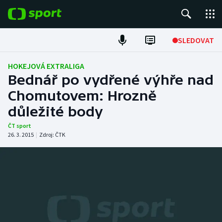
POPULÁRNÍ
SLEDOVAT
Fotbal
HOKEJOVÁ EXTRALIGA
Bednář po vydřené výhře nad
Hokej
Chomutovem: Hrozně
důležité body
Tenis
ČT sport
Atletika
26. 3. 2015
|
Zdroj:
ČTK
Cyklistika
DALŠÍ SPORTY
Americký fotbal
NEPŘEHLÉDNĚTE