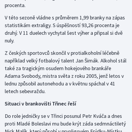
procenta.
V této sezoně vládne s průměrem 1,99 branky na zápas
statistikám extraligy. S úspěšností 93,26 procenta je
druhý. V 11 duelech vychytal šest výher a připsal si dvě
nuly.
Z českých sportovců skončil v protialkoholní léčebně
například velký fotbalový talent Jan Šimák. Alkohol stál
také za tragickým osudem hokejového brankáře
Adama Svobody, mistra světa z roku 2005, jenž letos v
lednu způsobil autonehodu a v květnu spáchal v 41
letech sebevraždu.
Situaci v brankovišti Třinec řeší
Do role jedničky se v Třinci posunul Petr Kváča a dnes
proti Mladé Boleslavi mu bude krýt záda sedmnáctiletý
Nick Malík, který působí v prvoligovém Frýdku-Místku.