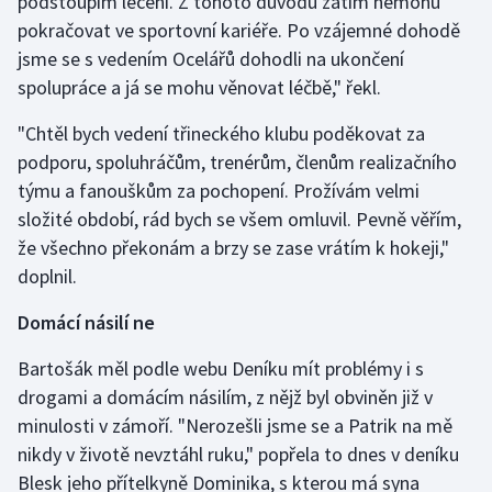
podstoupím léčení. Z tohoto důvodu zatím nemohu
Stolní tenis
pokračovat ve sportovní kariéře. Po vzájemné dohodě
jsme se s vedením Ocelářů dohodli na ukončení
Triatlon
spolupráce a já se mohu věnovat léčbě," řekl.
Veslování
"Chtěl bych vedení třineckého klubu poděkovat za
podporu, spoluhráčům, trenérům, členům realizačního
Vodní slalom
týmu a fanouškům za pochopení. Prožívám velmi
složité období, rád bych se všem omluvil. Pevně věřím,
Volejbal
že všechno překonám a brzy se zase vrátím k hokeji,"
doplnil.
Ostatní
Domácí násilí ne
Bartošák měl podle webu Deníku mít problémy i s
drogami a domácím násilím, z nějž byl obviněn již v
minulosti v zámoří. "Nerozešli jsme se a Patrik na mě
nikdy v životě nevztáhl ruku," popřela to dnes v deníku
Blesk jeho přítelkyně Dominika, s kterou má syna