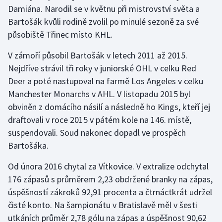
Damiána. Narodil se v květnu při mistrovství světa a
Bartošák kvůli rodině zvolil po minulé sezoně za své
působiště Třinec místo KHL.
V zámoří působil Bartošák v letech 2011 až 2015.
Nejdříve strávil tři roky v juniorské OHL v celku Red
Deer a poté nastupoval na farmě Los Angeles v celku
Manchester Monarchs v AHL. V listopadu 2015 byl
obviněn z domácího násilí a následně ho Kings, kteří jej
draftovali v roce 2015 v pátém kole na 146. místě,
suspendovali. Soud nakonec dopadl ve prospěch
Bartošáka.
Od února 2016 chytal za Vítkovice. V extralize odchytal
176 zápasů s průměrem 2,23 obdržené branky na zápas,
úspěšností zákroků 92,91 procenta a čtrnáctkrát udržel
čisté konto. Na šampionátu v Bratislavě měl v šesti
utkáních průměr 2,78 gólu na zápas a úspěšnost 90,62