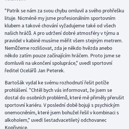
"Patrik se nám za svou chybu omluvil a svého prohřešku
Gymnastika
lituje. Nicméně my jsme profesionálním sportovním
klubem a takové chování vyžadujeme také od všech
Házená
našich hráčů. A pro udržení dobré atmosféry v týmu a
pravidel v kabině musíme měřit všem stejným metrem.
Jezdectví
Nemůžeme rozlišovat, zda je někdo hvězda anebo
Judo
někdo zatím pouze začínajícím hráčem. Proto jsme se
domluvili na ukončení spolupráce," uvedl sportovní
Krasobruslení
ředitel Ocelářů Jan Peterek.
Bartošák vydal ke svému rozhodnutí řešit potíže
Lezení
prohlášení. "Chtěl bych vás informovat, že jsem se
Lyže a snowboard
dostal do osobních problémů, které mě přiměly přerušit
sportovní kariéru. V poslední době bojuji s psychickým
Moderní pětiboj
onemocněním, které jsem bohužel řešil v kombinaci s
alkoholem," uvedl šestadvacetiletý odchovanec
Motorsport
Kopřivnice.