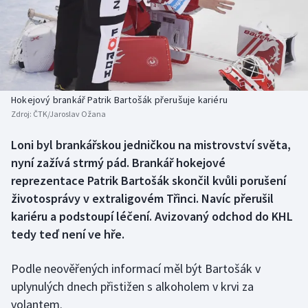
Baseball a softbal
Soutěže
Basketbal
Historické návraty
Biatlon
Aplikace ČT sport
Hokejový brankář Patrik Bartošák přerušuje kariéru
Boby a skeleton
AZ kvíz
Zdroj:
ČTK/Jaroslav Ožana
Box
Loni byl brankářskou jedničkou na mistrovství světa,
nyní zažívá strmý pád. Brankář hokejové
Curling
reprezentace Patrik Bartošák skončil kvůli porušení
životosprávy v extraligovém Třinci. Navíc přerušil
Dostihy
kariéru a podstoupí léčení. Avizovaný odchod do KHL
tedy teď není ve hře.
Florbal
Podle neověřených informací měl být Bartošák v
Futsal
uplynulých dnech přistižen s alkoholem v krvi za
volantem.
Golf