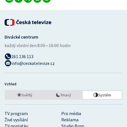
Divácké centrum
každý všední den:
8:00—16:00 hodin
261 136 113
info@ceskatelevize.cz
Vzhled
Světlý
Tmavý
Systém
TV program
Pro média
Živé vysílání
Reklama
TV poplatky
Studio Brno