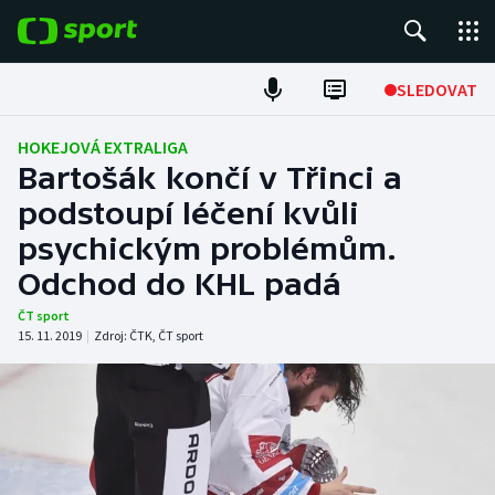
POPULÁRNÍ
SLEDOVAT
Fotbal
HOKEJOVÁ EXTRALIGA
Bartošák končí v Třinci a
Hokej
podstoupí léčení kvůli
psychickým problémům.
Tenis
Odchod do KHL padá
Atletika
ČT sport
15. 11. 2019
|
Zdroj:
ČTK
,
ČT sport
Cyklistika
DALŠÍ SPORTY
Americký fotbal
NEPŘEHLÉDNĚTE