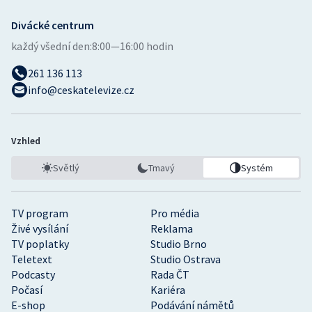
Divácké centrum
každý všední den:
8:00—16:00 hodin
261 136 113
info@ceskatelevize.cz
Vzhled
Světlý
Tmavý
Systém
TV program
Pro média
Živé vysílání
Reklama
TV poplatky
Studio Brno
Teletext
Studio Ostrava
Podcasty
Rada ČT
Počasí
Kariéra
E-shop
Podávání námětů