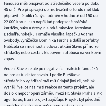
Fanoušci měli přispívat od středečního večera po dobu
Stolní tenis
45 dnů. Pro přispívající do motivačního fondu měl klub
Triatlon
připravit několik různých odměn v hodnotě od 150 do
22 000 korun jako například podepsané hráčské
Veslování
kartičky, puky a dresy, ale také rukavice Jaroslava
Bednáře, hokejku Tomáše Vlasáka, lapačku Adama
Vodní slalom
Svobody, vyrážečku Dominika Furcha a další artefakty.
Nabízela se i možnost sledovat utkání Slavie přímo ze
Volejbal
střídačky nebo cesta v klubovém autobusu na venkovní
zápas.
Ostatní
Vedení Slavie se ale po negativních reakcích fanoušků
od projektu distancovalo. I podle Buršíkova
středečního vyjádření měl mít údajně jiný cíl, než jak
vyzněl. "Velice nás mrzí reakce na tento projekt, ale
došlo k nepochopení záměru mezi HC Slavia Praha a PR
agenturou, která projekt zajišťuje. Projekt byl původně
zamýšlen úplně jiným způsobem, než jak bylo