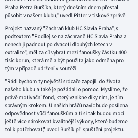
Praha Petra Buršíka, který dnešním dnem přestal
Olympijské hry
působit v našem klubu," uvedl Pitter v tiskové zprávě.
Parasport
Projekt nazvaný "Zachraň klub HC Slavia Praha", s
podtextem "Podílej se na záchraně HC Slavia Praha a
Plavání
nenech ji padnout po dvaceti dlouhých letech v
extralize", měl za cíl vybrat mezi fanoušky částku 400
Plážový volejbal
tisíc korun, která měla být použita jako odměna pro
tým v případě udržení v soutěži.
Ragby
"Rádi bychom ty největší srdcaře zapojili do života
Rychlobruslení
našeho klubu a také je požádali o pomoc. Myslíme, že
právě motivační fond, který vznikne díky nim, je tím
Rychlostní kanoistika
správným krokem. U našich hráčů navíc bude posílena
odpovědnost vůči fanouškům a ti si tak budou moci
Short track
ještě více nárokovat kvalitnější výkony, které budeme
Sportovní střelba
tolik potřebovat," uvedl Buršík při spuštění projektu.