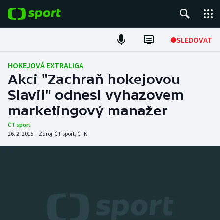
POPULÁRNÍ
SLEDOVAT
Fotbal
HOKEJOVÁ EXTRALIGA
Akci "Zachraň hokejovou
Hokej
Slavii" odnesl vyhazovem
marketingový manažer
Tenis
ČT sport
Atletika
26. 2. 2015
|
Zdroj:
ČT sport
,
ČTK
Cyklistika
DALŠÍ SPORTY
Americký fotbal
NEPŘEHLÉDNĚTE