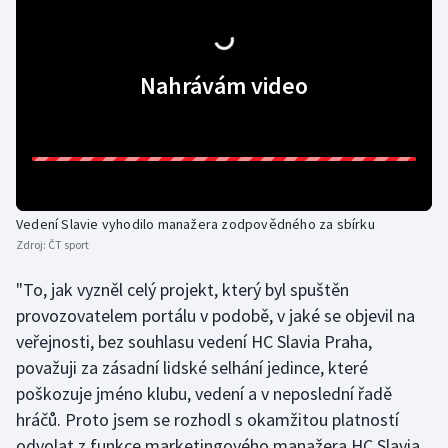
Gymnastika
Nahrávám video
Házená
Jezdectví
Judo
Vedení Slavie vyhodilo manažera zodpovědného za sbírku
Krasobruslení
Zdroj:
ČT sport
Lezení
"To, jak vyzněl celý projekt, který byl spuštěn
provozovatelem portálu v podobě, v jaké se objevil na
Lyže a snowboard
veřejnosti, bez souhlasu vedení HC Slavia Praha,
považuji za zásadní lidské selhání jedince, které
Moderní pětiboj
poškozuje jméno klubu, vedení a v neposlední řadě
hráčů. Proto jsem se rozhodl s okamžitou platností
Motorsport
odvolat z funkce marketingového manažera HC Slavia