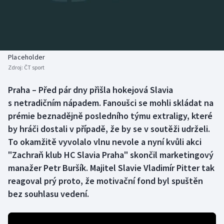
Baseball a softbal
Soutěže
Basketbal
Historické návraty
Biatlon
Aplikace ČT sport
Placeholder
Zdroj:
ČT sport
Boby a skeleton
AZ kvíz
Praha – Před pár dny přišla hokejová Slavia
s netradičním nápadem. Fanoušci se mohli skládat na
Box
prémie beznadějně posledního týmu extraligy, které
Curling
by hráči dostali v případě, že by se v soutěži udrželi.
To okamžitě vyvolalo vlnu nevole a nyní kvůli akci
Dostihy
"Zachraň klub HC Slavia Praha" skončil marketingový
manažer Petr Buršík. Majitel Slavie Vladimír Pitter tak
Florbal
reagoval prý proto, že motivační fond byl spuštěn
bez souhlasu vedení.
Futsal
Golf