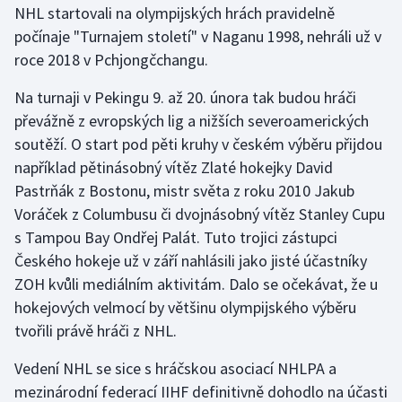
NHL startovali na olympijských hrách pravidelně
počínaje "Turnajem století" v Naganu 1998, nehráli už v
Futsal
roce 2018 v Pchjongčchangu.
Golf
Na turnaji v Pekingu 9. až 20. února tak budou hráči
převážně z evropských lig a nižších severoamerických
Gymnastika
soutěží. O start pod pěti kruhy v českém výběru přijdou
například pětinásobný vítěz Zlaté hokejky David
Házená
Pastrňák z Bostonu, mistr světa z roku 2010 Jakub
Voráček z Columbusu či dvojnásobný vítěz Stanley Cupu
Jezdectví
s Tampou Bay Ondřej Palát. Tuto trojici zástupci
Judo
Českého hokeje už v září nahlásili jako jisté účastníky
ZOH kvůli mediálním aktivitám. Dalo se očekávat, že u
Krasobruslení
hokejových velmocí by většinu olympijského výběru
tvořili právě hráči z NHL.
Lezení
Vedení NHL se sice s hráčskou asociací NHLPA a
Lyže a snowboard
mezinárodní federací IIHF definitivně dohodlo na účasti