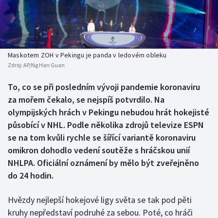
Atletika
Soutěže
Baseball a softbal
Historické návraty
Basketbal
Aplikace ČT sport
Maskotem ZOH v Pekingu je panda v ledovém obleku
Zdroj:
AP/Ng Han Guan
Biatlon
AZ kvíz
To, co se při posledním vývoji pandemie koronaviru
za mořem čekalo, se nejspíš potvrdilo. Na
Boby a skeleton
olympijských hrách v Pekingu nebudou hrát hokejisté
Box
působící v NHL. Podle několika zdrojů televize ESPN
se na tom kvůli rychle se šířící variantě koronaviru
Curling
omikron dohodlo vedení soutěže s hráčskou unií
NHLPA. Oficiální oznámení by mělo být zveřejněno
Cyklistika
do 24 hodin.
Dostihy
Hvězdy nejlepší hokejové ligy světa se tak pod pěti
kruhy nepředstaví podruhé za sebou. Poté, co hráči
Florbal