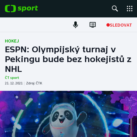
POPULÁRNÍ
SLEDOVAT
ME v atletice
HOKEJ
ESPN: Olympijský turnaj v
ME v plavání
Pekingu bude bez hokejistů z
NHL
Fotbal
ČT sport
Hokej
21. 12. 2021
|
Zdroj:
ČTK
Tenis
DALŠÍ SPORTY
Americký fotbal
NEPŘEHLÉDNĚTE