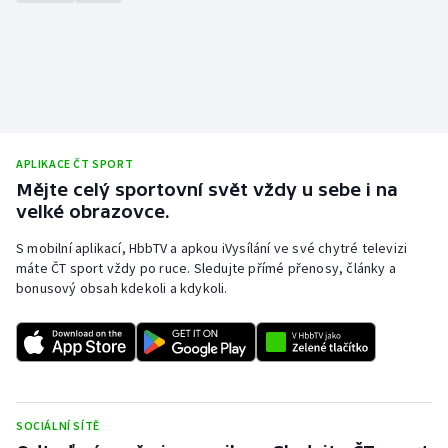
Short track
Sportovní střelba
Stolní tenis
Triatlon
APLIKACE ČT SPORT
Mějte celý sportovní svět vždy u sebe i na
Veslování
velké obrazovce.
S mobilní aplikací, HbbTV a apkou iVysílání ve své chytré televizi
Vodní slalom
máte ČT sport vždy po ruce. Sledujte přímé přenosy, články a
bonusový obsah kdekoli a kdykoli.
Volejbal
Ostatní
SOCIÁLNÍ SÍTĚ