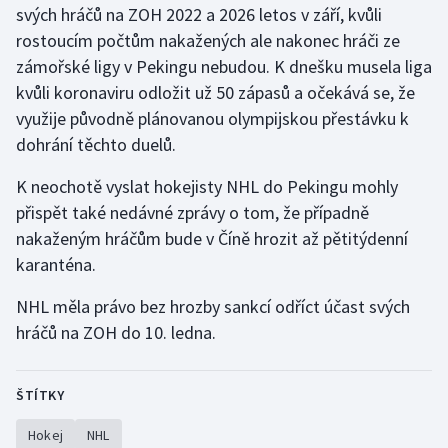
svých hráčů na ZOH 2022 a 2026 letos v září, kvůli
Moderní pětiboj
rostoucím počtům nakažených ale nakonec hráči ze
zámořské ligy v Pekingu nebudou. K dnešku musela liga
Motorsport
kvůli koronaviru odložit už 50 zápasů a očekává se, že
využije původně plánovanou olympijskou přestávku k
Olympijské hry
dohrání těchto duelů.
Parasport
K neochotě vyslat hokejisty NHL do Pekingu mohly
přispět také nedávné zprávy o tom, že případně
Plavání
nakaženým hráčům bude v Číně hrozit až pětitýdenní
karanténa.
Plážový volejbal
NHL měla právo bez hrozby sankcí odříct účast svých
Ragby
hráčů na ZOH do 10. ledna.
Rychlobruslení
ŠTÍTKY
Rychlostní kanoistika
Hokej
NHL