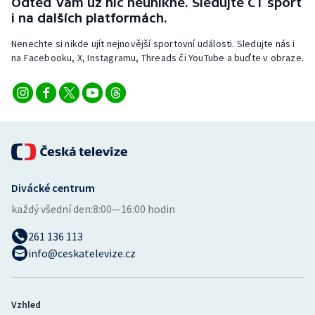
Odteď vám už nic neunikne. Sledujte ČT sport
i na dalších platformách.
Nenechte si nikde ujít nejnovější sportovní události. Sledujte nás i
na Facebooku, X, Instagramu, Threads či YouTube a buďte v obraze.
Divácké centrum
každý všední den:
8:00—16:00 hodin
261 136 113
info@ceskatelevize.cz
Vzhled