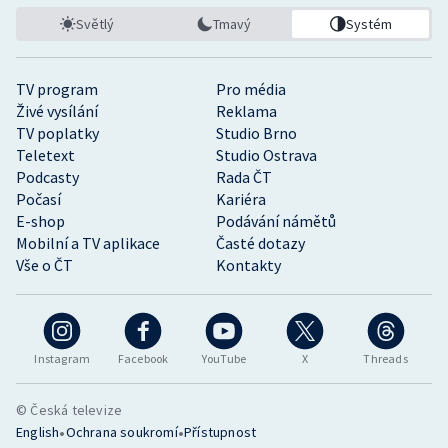
Světlý
Tmavý
Systém
TV program
Pro média
Živé vysílání
Reklama
TV poplatky
Studio Brno
Teletext
Studio Ostrava
Podcasty
Rada ČT
Počasí
Kariéra
E-shop
Podávání námětů
Mobilní a TV aplikace
Časté dotazy
Vše o ČT
Kontakty
Instagram
Facebook
YouTube
X
Threads
© Česká televize
•
•
English
Ochrana soukromí
Přístupnost