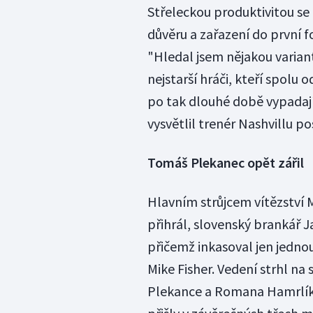
Střeleckou produktivitou se
důvěru a zařazení do první f
"Hledal jsem nějakou variant
nejstarší hráči, kteří spolu 
po tak dlouhé době vypadají 
vysvětlil trenér Nashvillu po
Tomáš Plekanec opět zářil
Hlavním strůjcem vítězství M
přihrál, slovenský brankář J
přičemž inkasoval jen jednou
Mike Fisher. Vedení strhl na
Plekance a Romana Hamrlíka