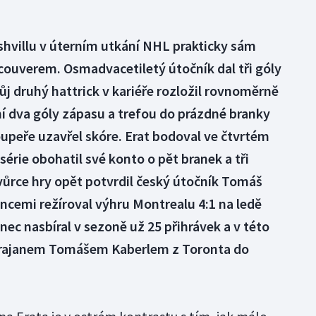
shvillu v úterním utkání NHL prakticky sám
couverem. Osmadvacetiletý útočník dal tři góly
Svůj druhý hattrick v kariéře rozložil rovnoměrně
vní dva góly zápasu a trefou do prázdné branky
upeře uzavřel skóre. Erat bodoval ve čtvrtém
érie obohatil své konto o pět branek a tři
vůrce hry opět potvrdil český útočník Tomáš
encemi režíroval výhru Montrealu 4:1 na ledě
c nasbíral v sezoně už 25 přihrávek a v této
s krajanem Tomášem Kaberlem z Toronta do