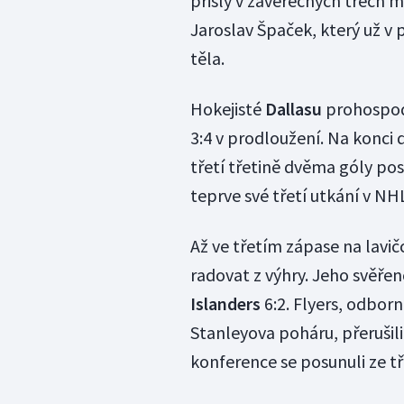
přišly v závěrečných třech 
Jaroslav Špaček, který už v p
těla.
Hokejisté
Dallasu
prohospod
3:4 v prodloužení. Na konci d
třetí třetině dvěma góly pos
teprve své třetí utkání v NH
Až ve třetím zápase na lavi
radovat z výhry. Jeho svěře
Islanders
6:2. Flyers, odbor
Stanleyova poháru, přerušili
konference se posunuli ze t