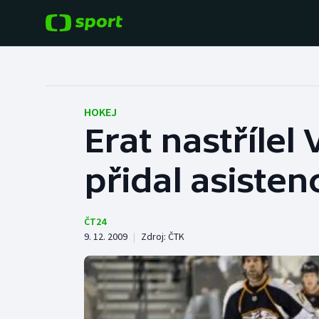
POPULÁRNÍ
DALŠÍ SPORTY
Fotbal
Americký fotbal
HOKEJ
Erat nastřílel
Hokej
Baseball a softbal
přidal asistenc
Tenis
Basketbal
Atletika
Biatlon
ČT24
9. 12. 2009
|
Zdroj:
ČTK
Cyklistika
Boby a skeleton
Box