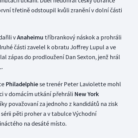
minutách utkání. Duel nedohrál český obránce
rvní třetině odstoupil kvůli zranění v dolní části
ařili v
Anaheimu
tříbrankový náskok a prohráli
ruhé části zavelel k obratu Joffrey Lupul a ve
lal zápas do prodloužení Dan Sexton, jenž hrál
L.
čce
Philadelphie
se trenér Peter Laviolette mohl
nci v domácím utkání přehráli
New York
níky považovaní za jednoho z kandidátů na zisk
 sérii pěti proher a v tabulce Východní
řináctého na desáté místo.