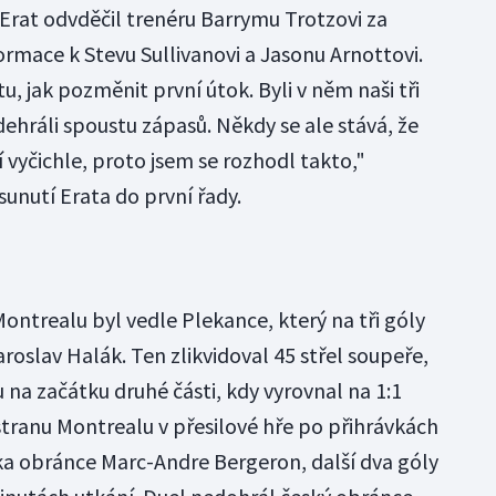
 Erat odvděčil trenéru Barrymu Trotzovi za
ormace k Stevu Sullivanovi a Jasonu Arnottovi.
u, jak pozměnit první útok. Byli v něm naši tři
odehráli spoustu zápasů. Někdy se ale stává, že
vyčichle, proto jsem se rozhodl takto,"
sunutí Erata do první řady.
ontrealu byl vedle Plekance, který na tři góly
aroslav Halák. Ten zlikvidoval 45 střel soupeře,
 na začátku druhé části, kdy vyrovnal na 1:1
 stranu Montrealu v přesilové hře po přihrávkách
 obránce Marc-Andre Bergeron, další dva góly