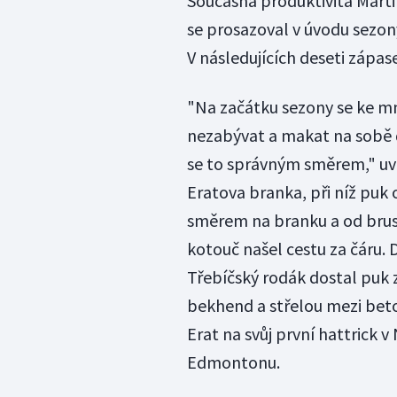
Současná produktivita Martin
se prosazoval v úvodu sezon
V následujících deseti zápase
"Na začátku sezony se ke mn
nezabývat a makat na sobě dá
se to správným směrem," uve
Eratova branka, při níž puk
směrem na branku a od brus
kotouč našel cestu za čáru.
Třebíčský rodák dostal puk z
bekhend a střelou mezi beto
Erat na svůj první hattrick 
Edmontonu.