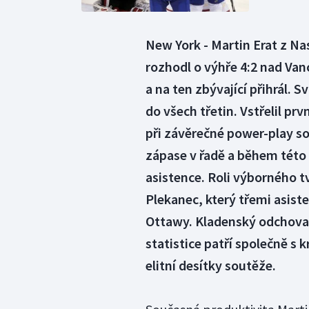
New York - Martin Erat z Na
rozhodl o výhře 4:2 nad Van
a na ten zbývající přihrál. 
do všech třetin. Vstřelil pr
při závěrečné power-play so
zápase v řadě a během této s
asistence. Roli výborného t
Plekanec, který třemi asist
Ottawy. Kladenský odchovane
statistice patří společně 
elitní desítky soutěže.