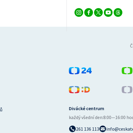
Č
Divácké centrum
ů
každý všední den:
8:00—16:00 ho
261 136 113
info@ceskate