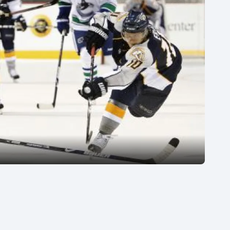
Moderní pětiboj
Triatlon
Motorsport
Veslování
Olympijské hry
Vodní slalom
Parasport
Volejbal
Plavání
Ostatní
Plážový volejbal