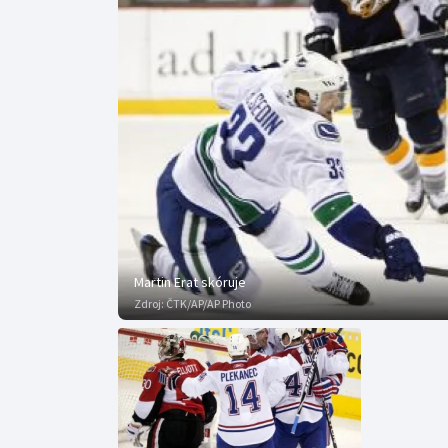
Curling
Dostihy
Florbal
Futsal
Golf
Gymnastika
Martin Erat skóruje
Zdroj:
ČTK/AP/AP Photo