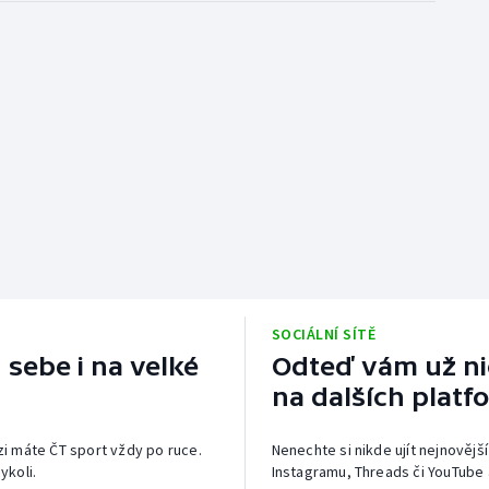
SOCIÁLNÍ SÍTĚ
 sebe i na velké
Odteď vám už nic
na dalších platf
izi máte ČT sport vždy po ruce.
Nenechte si nikde ujít nejnovější
ykoli.
Instagramu, Threads či YouTube 