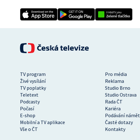
TV program
Pro média
Živé vysílání
Reklama
TV poplatky
Studio Brno
Teletext
Studio Ostrava
Podcasty
Rada ČT
Počasí
Kariéra
E-shop
Podávání námět
Mobilní a TV aplikace
Časté dotazy
Vše o ČT
Kontakty