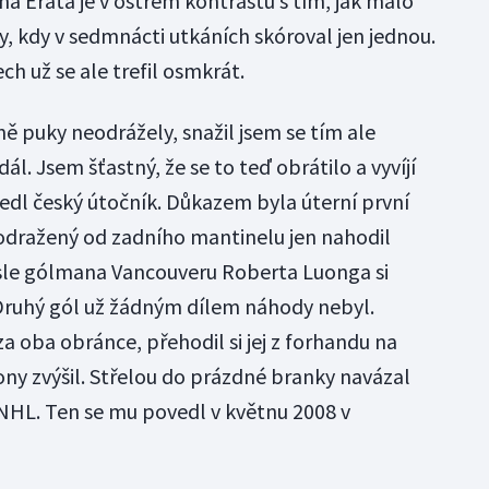
a Erata je v ostrém kontrastu s tím, jak málo
y, kdy v sedmnácti utkáních skóroval jen jednou.
ch už se ale trefil osmkrát.
ě puky neodrážely, snažil jsem se tím ale
l. Jsem šťastný, že se to teď obrátilo a vyvíjí
dl český útočník. Důkazem byla úterní první
 odražený od zadního mantinelu jen nahodil
le gólmana Vancouveru Roberta Luonga si
 Druhý gól už žádným dílem náhody nebyl.
a oba obránce, přehodil si jej z forhandu na
ny zvýšil. Střelou do prázdné branky navázal
v NHL. Ten se mu povedl v květnu 2008 v