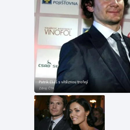
Curling
Dostihy
Florbal
Futsal
Golf
Gymnastika
Patrik Eliáš s vítěznou trofejí
Zdroj:
ČTK