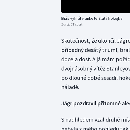
Eliáš vyhrál v anketě Zlatá hokejka
Zdroj:
ČT sport
Skutečnost, že ukončil Jágro
případný desátý triumf, bra
docela dost. A já mám pořád
dvojnásobný vítěz Stanleyov
po dlouhé době sesadil hoke
náladě.
Jágr pozdravil přítomné al
S nadhledem vzal druhé mís
nebyla z mého pohledu tak do