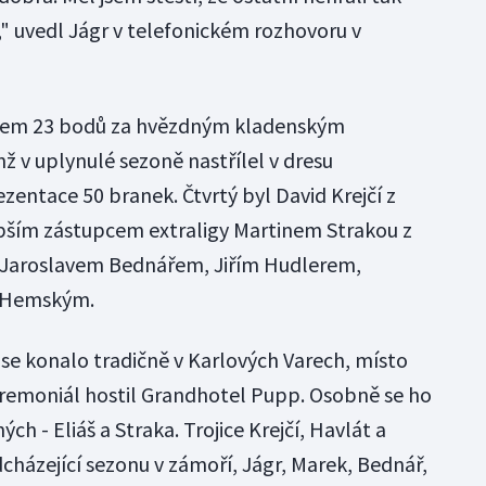
," uvedl Jágr v telefonickém rozhovoru v
upem 23 bodů za hvězdným kladenským
 v uplynulé sezoně nastřílel v dresu
zentace 50 branek. Čtvrtý byl David Krejčí z
pším zástupcem extraligy Martinem Strakou z
 Jaroslavem Bednářem, Jiřím Hudlerem,
 Hemským.
 se konalo tradičně v Karlových Varech, místo
eremoniál hostil Grandhotel Pupp. Osobně se ho
ch - Eliáš a Straka. Trojice Krejčí, Havlát a
cházející sezonu v zámoří, Jágr, Marek, Bednář,