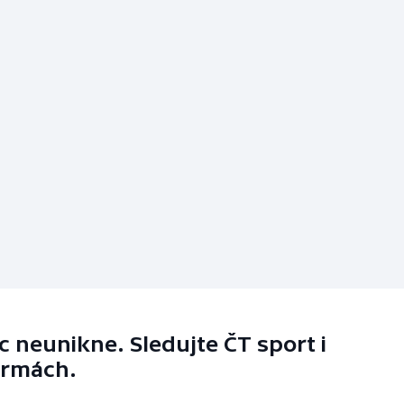
 neunikne. Sledujte ČT sport i
ormách.