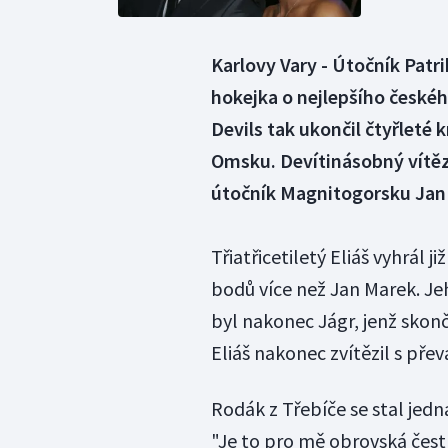
Karlovy Vary - Útočník Patri
hokejka o nejlepšího české
Devils tak ukončil čtyřleté
Omsku. Devítinásobný vítěz 
útočník Magnitogorsku Jan
Třiatřicetiletý Eliáš vyhrál j
bodů více než Jan Marek. 
byl nakonec Jágr, jenž skonč
Eliáš nakonec zvítězil s pře
Rodák z Třebíče se stal jed
"Je to pro mě obrovská čest