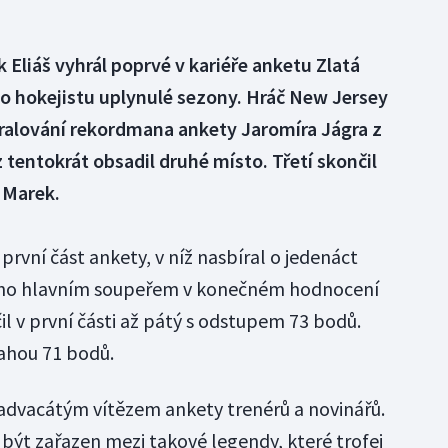
k Eliáš vyhrál poprvé v kariéře anketu Zlatá
ho hokejistu uplynulé sezony. Hráč New Jersey
 kralování rekordmana ankety Jaromíra Jágra z
tentokrát obsadil druhé místo. Třetí skončil
 Marek.
iž první část ankety, v níž nasbíral o jedenáct
Jeho hlavním soupeřem v konečném hodnocení
il v první části až pátý s odstupem 73 bodů.
vahou 71 bodů.
nadvacátým vítězem ankety trenérů a novinářů.
 být zařazen mezi takové legendy, které trofej