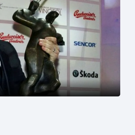
Moderní pětiboj
Triatlon
Motorsport
Veslování
Olympijské hry
Vodní slalom
Parasport
Volejbal
Plavání
Ostatní
Plážový volejbal