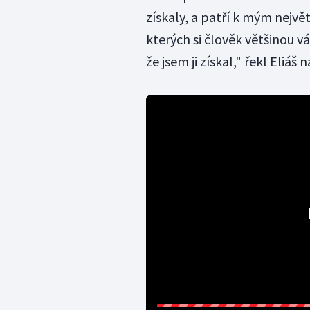
získaly, a patří k mým nejvě
kterých si člověk většinou vá
že jsem ji získal," řekl Eliáš