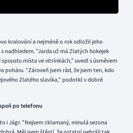
vo kralování a nejméně o rok odložil jeho
l s nadhledem. "Jarda už má Zlatých hokejek
 spoustu místa ve vitrínkách," uvedl s úsměvem
a poháru. "Zároveň jsem rád, že jsem ten, kdo
jového Zlatého slavíka," podotkl v dobré
espoň po telefonu
to i Jágr. "Nejsem zklamaný, minulá sezona
brá. Měl jsem štěstí, že ostatní nehráli tak