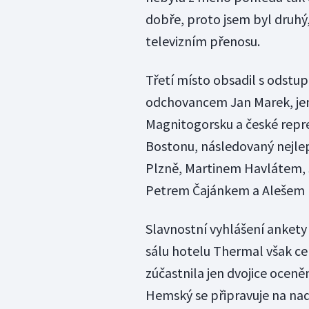
dobře, proto jsem byl druhý
televizním přenosu.
Třetí místo obsadil s odst
odchovancem Jan Marek, jenž
Magnitogorsku a české repre
Bostonu, následovaný nejle
Plzně, Martinem Havlátem,
Petrem Čajánkem a Alešem
Slavnostní vyhlášení ankety
sálu hotelu Thermal však c
zúčastnila jen dvojice oceněný
Hemský se připravuje na nad