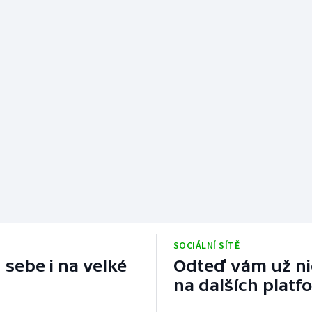
SOCIÁLNÍ SÍTĚ
 sebe i na velké
Odteď vám už nic
na dalších platf