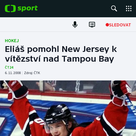
POPULÁRNÍ
SLEDOVAT
Fotbal
HOKEJ
Eliáš pomohl New Jersey k
Hokej
vítězství nad Tampou Bay
Tenis
ČT24
6. 11. 2008
|
Zdroj:
ČTK
Atletika
Cyklistika
DALŠÍ SPORTY
Americký fotbal
NEPŘEHLÉDNĚTE