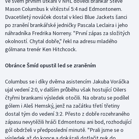
Ve svém prvním utkání v NHL dovedl brankář Steve
Mason Columbus k vítězství 5:4 nad Edmontonem.
Olympijské hry
Dvacetiletý nováček dostal v kleci Blue Jackets šanci
Parasport
po zranění brankářské jedničky Pascala Leclaira i jeho
náhradníka Fredrika Norreny. "První zápas za složitých
Plavání
okolností. Chytal dobře," řekl na adresu mladého
gólmana trenér Ken Hitchcock.
Plážový volejbal
Obránce Šmíd opustil led se zraněním
Ragby
Columbus se i díky dvěma asistencím Jakuba Voráčka
Rychlobruslení
ujal vedení 2:0, v dalším průběhu však hostující Oilers
čtyřmi brankami výsledek otočili. Na obratu se podílel
Rychlostní kanoistika
gólem i Aleš Hemský, jenž na začátku třetí třetiny
dostal tým do vedení 3:2. Přesto z dobře rozehraného
Short track
zápasu nevytěžili hráči Edmontonu ani bod, rozhodující
Sportovní střelba
gól obdrželi v předposlední minutě. "Prali jsme se o
výsledek až do konce a dokázali dotlačit puk do