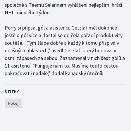
společně s Teemu Selännem vyhlášeni nejlepšími hráči
NHL minulého týdne.
Perry si připsal gól a asistenci, Getzlaf měl dokonce
ještě o gól více a dostal se do čela pořadí produktivity
soutěže. "Tým šlape dobře a každý k tomu přispívá v
odlišných oblastech," uvedl Getzlaf, který bodoval v
osmi zápasech za sebou. Zaznamenal v nich šest gólů a
11 asistencí. "Funguje nám to. Musíme touto cestou
pokračovat i nadále," dodal kanadský útočník.
ŠTÍTKY
Hokej