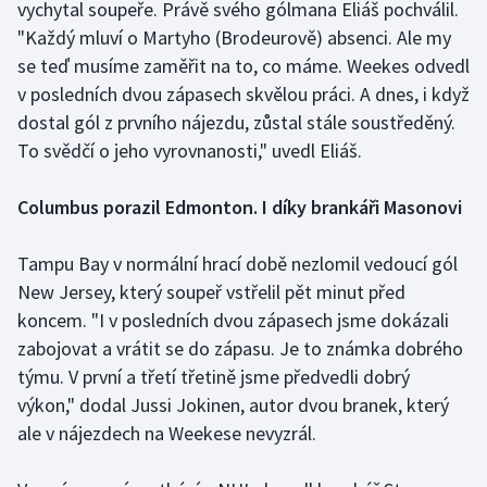
vychytal soupeře. Právě svého gólmana Eliáš pochválil.
"Každý mluví o Martyho (Brodeurově) absenci. Ale my
Gymnastika
se teď musíme zaměřit na to, co máme. Weekes odvedl
v posledních dvou zápasech skvělou práci. A dnes, i když
Házená
dostal gól z prvního nájezdu, zůstal stále soustředěný.
To svědčí o jeho vyrovnanosti," uvedl Eliáš.
Jezdectví
Columbus porazil Edmonton. I díky brankáři Masonovi
Judo
Krasobruslení
Tampu Bay v normální hrací době nezlomil vedoucí gól
New Jersey, který soupeř vstřelil pět minut před
Lezení
koncem. "I v posledních dvou zápasech jsme dokázali
zabojovat a vrátit se do zápasu. Je to známka dobrého
Lyže a snowboard
týmu. V první a třetí třetině jsme předvedli dobrý
výkon," dodal Jussi Jokinen, autor dvou branek, který
Moderní pětiboj
ale v nájezdech na Weekese nevyzrál.
Motorsport