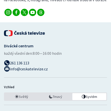
na Facebooku, X, Instagramu, Threads či YouTube a buďte v obraze.
Divácké centrum
každý všední den:
8:00—16:00 hodin
261 136 113
info@ceskatelevize.cz
Vzhled
Světlý
Tmavý
Systém