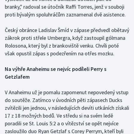
Stolní tenis
branky," radoval se útočník Raffi Torres, jenž v souboji
proti bývalým spoluhráčům zaznamenal dvě asistence.
Triatlon
Český obránce Ladislav Šmíd v zápase předvedl obětavý
Veslování
zákrok proti střele Umbergra, když zastoupil gólmana
Rolosona, který byl z brankoviště venku. Chvíli poté
Vodní slalom
však opustil zápas s podezřením na otřes mozku.
Volejbal
Na výhře Anaheimu se nejvíc podíleli Perry s
Ostatní
Getzlafem
V Anaheimu už je pomalu zapomenut nepovedený vstup
do soutěže. Zatímco v úvodních pěti zápasech Ducks
zvítězili jen jednou, v následujících devíti utkáních získali
17 z 18 možných bodů. Ve středu si na svém ledě
poradili se St. Louis 5:2 a o vítězství se opět nejvíce
zasloužilo duo Ryan Getzlaf s Corey Perrym, kteří byli