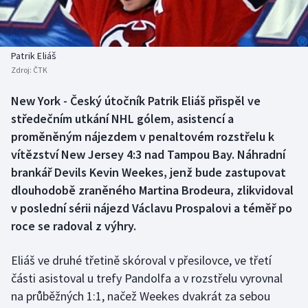
Baseball a softbal
Soutěže
Basketbal
Historické návraty
Patrik Eliáš
Zdroj:
ČTK
Biatlon
Aplikace ČT sport
New York - Český útočník Patrik Eliáš přispěl ve
Boby a skeleton
AZ kvíz
středečním utkání NHL gólem, asistencí a
proměněným nájezdem v penaltovém rozstřelu k
Box
vítězství New Jersey 4:3 nad Tampou Bay. Náhradní
brankář Devils Kevin Weekes, jenž bude zastupovat
Curling
dlouhodobě zraněného Martina Brodeura, zlikvidoval
v poslední sérii nájezd Václavu Prospalovi a téměř po
Dostihy
roce se radoval z výhry.
Florbal
Eliáš ve druhé třetině skóroval v přesilovce, ve třetí
Futsal
části asistoval u trefy Pandolfa a v rozstřelu vyrovnal
na průběžných 1:1, načež Weekes dvakrát za sebou
Golf