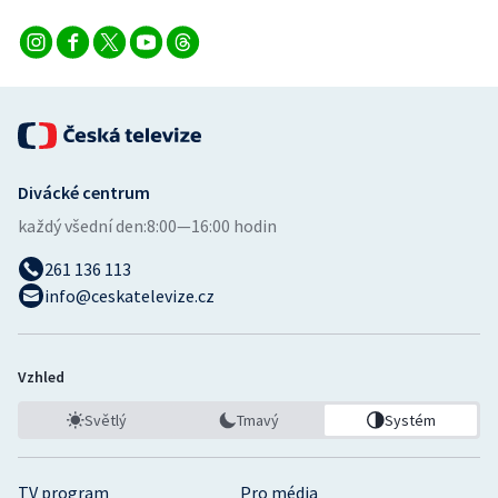
Divácké centrum
každý všední den:
8:00—16:00 hodin
261 136 113
info@ceskatelevize.cz
Vzhled
Světlý
Tmavý
Systém
TV program
Pro média