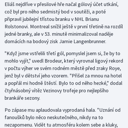
Eliáš nejdříve v přesilové hře načal gólový účet utkání,
což byl pro něho sedmistý bod v soutěži, a poté
Gymnastika
připravil jubilejní třístou branku v NHL Brianu
Rolstonovi. Montreal snížil ještě v první třetině na rozdíl
Házená
jedné branky, ale v 53. minutě minimalizoval naděje
Jezdectví
domácích na bodový zisk Jamie Langenbrunner.
"Když jsme vstřelili třetí gól, pomyslel jsem si, že by to
Judo
mohlo vyjít," uvedl Brodeur, který vyrovnal ligový rekord
v počtu výher ve svém rodném městě před zraky Roye,
Krasobruslení
jenž byl v dětství jeho vzorem. "Přišel za mnou na hotel
Lezení
a popřál mi hodně štěstí. Bylo to od něho hezké," dodal
čtyřnásobný vítěz Vezinovy trofeje pro nejlepšího
Lyže a snowboard
brankáře sezony.
Moderní pětiboj
Po zápase mu aplaudovala vyprodaná hala. "Uznání od
fanoušků bylo něco neskutečného, nikdy na to
Motorsport
nezapomenu. Vidět tu atmosféru kolem sebe a kluky,