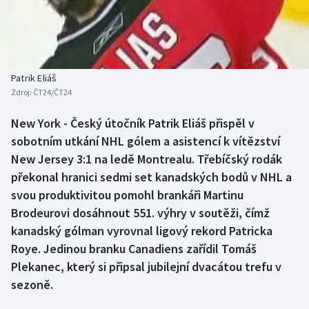
Baseball a softbal
Soutěže
Basketbal
Historické návraty
Biatlon
Aplikace ČT sport
Patrik Eliáš
Zdroj:
ČT24/ČT24
Boby a skeleton
AZ kvíz
New York - Český útočník Patrik Eliáš přispěl v
sobotním utkání NHL gólem a asistencí k vítězství
Box
New Jersey 3:1 na ledě Montrealu. Třebíčský rodák
Curling
překonal hranici sedmi set kanadských bodů v NHL a
svou produktivitou pomohl brankáři Martinu
Dostihy
Brodeurovi dosáhnout 551. výhry v soutěži, čímž
kanadský gólman vyrovnal ligový rekord Patricka
Florbal
Roye. Jedinou branku Canadiens zařídil Tomáš
Plekanec, který si připsal jubilejní dvacátou trefu v
Futsal
sezoně.
Golf