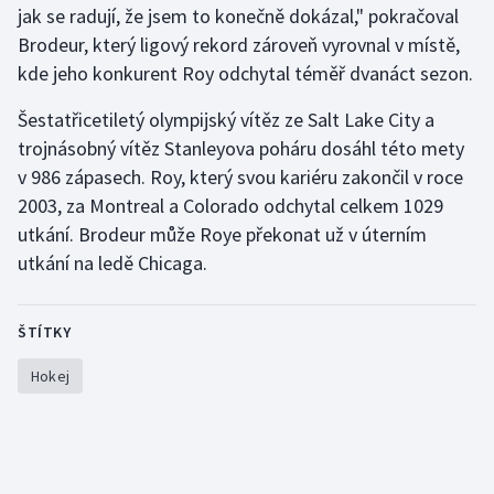
jak se radují, že jsem to konečně dokázal," pokračoval
Olympijské hry
Brodeur, který ligový rekord zároveň vyrovnal v místě,
kde jeho konkurent Roy odchytal téměř dvanáct sezon.
Parasport
Šestatřicetiletý olympijský vítěz ze Salt Lake City a
Plavání
trojnásobný vítěz Stanleyova poháru dosáhl této mety
v 986 zápasech. Roy, který svou kariéru zakončil v roce
Plážový volejbal
2003, za Montreal a Colorado odchytal celkem 1029
utkání. Brodeur může Roye překonat už v úterním
Ragby
utkání na ledě Chicaga.
Rychlobruslení
ŠTÍTKY
Rychlostní kanoistika
Hokej
Short track
Sportovní střelba