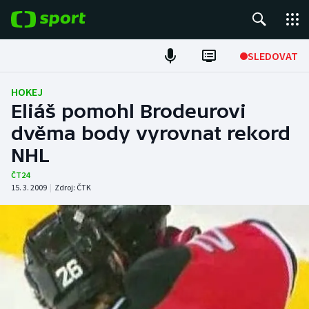
POPULÁRNÍ
SLEDOVAT
Fotbal
HOKEJ
Eliáš pomohl Brodeurovi
Hokej
dvěma body vyrovnat rekord
NHL
Tenis
ČT24
Atletika
15. 3. 2009
|
Zdroj:
ČTK
Cyklistika
DALŠÍ SPORTY
Americký fotbal
NEPŘEHLÉDNĚTE