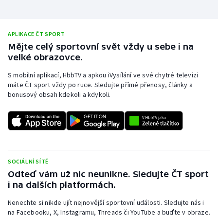
Stolní tenis
Triatlon
APLIKACE ČT SPORT
Mějte celý sportovní svět vždy u sebe i na
Veslování
velké obrazovce.
S mobilní aplikací, HbbTV a apkou iVysílání ve své chytré televizi
Vodní slalom
máte ČT sport vždy po ruce. Sledujte přímé přenosy, články a
bonusový obsah kdekoli a kdykoli.
Volejbal
Ostatní
SOCIÁLNÍ SÍTĚ
Odteď vám už nic neunikne. Sledujte ČT sport
i na dalších platformách.
Nenechte si nikde ujít nejnovější sportovní události. Sledujte nás i
na Facebooku, X, Instagramu, Threads či YouTube a buďte v obraze.