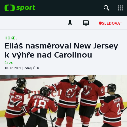
POPULÁRNÍ
SLEDOVAT
Fotbal
HOKEJ
Eliáš nasměroval New Jersey
Hokej
k výhře nad Carolinou
Tenis
ČT24
10. 12. 2009
|
Zdroj:
ČTK
Atletika
Cyklistika
DALŠÍ SPORTY
Americký fotbal
NEPŘEHLÉDNĚTE