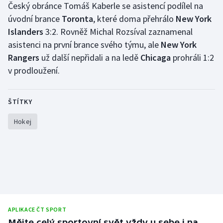
Český obránce Tomáš Kaberle se asistencí podílel na
úvodní brance
Toronta
, které doma přehrálo
New York
Islanders
3:2. Rovněž Michal Rozsíval zaznamenal
asistenci na první brance svého týmu, ale
New York
Rangers
už další nepřidali a na ledě
Chicaga
prohráli 1:2
v prodloužení.
ŠTÍTKY
Hokej
APLIKACE ČT SPORT
Mějte celý sportovní svět vždy u sebe i na