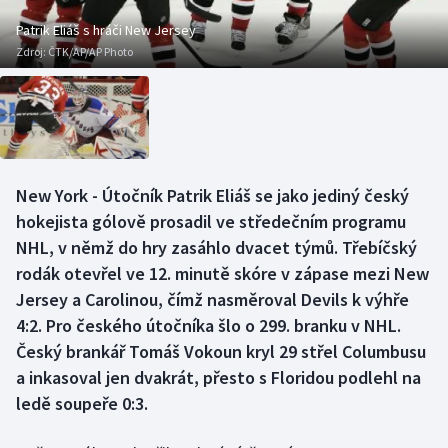
Baseball a softbal
Soutěže
Patrik Eliáš s hráči New Jersey
Zdroj:
ČTK/AP/AP Photo
Basketbal
Historické návraty
Biatlon
Aplikace ČT sport
Boby a skeleton
AZ kvíz
New York - Útočník Patrik Eliáš se jako jediný český
Box
hokejista gólově prosadil ve středečním programu
NHL, v němž do hry zasáhlo dvacet týmů. Třebíčský
Curling
rodák otevřel ve 12. minutě skóre v zápase mezi New
Jersey a Carolinou, čímž nasměroval Devils k výhře
Dostihy
4:2. Pro českého útočníka šlo o 299. branku v NHL.
Florbal
Český brankář Tomáš Vokoun kryl 29 střel Columbusu
a inkasoval jen dvakrát, přesto s Floridou podlehl na
Futsal
ledě soupeře 0:3.
Golf