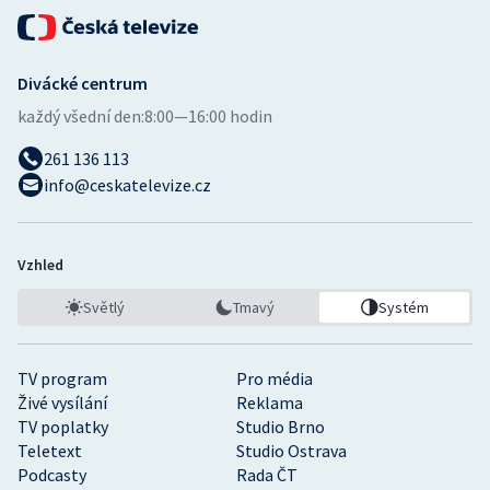
Divácké centrum
každý všední den:
8:00—16:00 hodin
261 136 113
info@ceskatelevize.cz
Vzhled
Světlý
Tmavý
Systém
TV program
Pro média
Živé vysílání
Reklama
TV poplatky
Studio Brno
Teletext
Studio Ostrava
Podcasty
Rada ČT