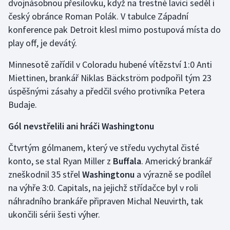
dvojnásobnou přesilovku, když na trestné lavici seděl i
Stolní tenis
český obránce Roman Polák. V tabulce Západní
konference pak Detroit klesl mimo postupová místa do
Triatlon
play off, je devátý.
Veslování
Minnesotě zařídil v Coloradu hubené vítězství 1:0 Anti
Miettinen, brankář Niklas Bäckström podpořil tým 23
Vodní slalom
úspěšnými zásahy a předčil svého protivníka Petera
Budaje.
Volejbal
Gól nevstřelili ani hráči Washingtonu
Ostatní
Čtvrtým gólmanem, který ve středu vychytal čisté
konto, se stal Ryan Miller z
Buffala
. Americký brankář
zneškodnil 35 střel
Washingtonu
a výrazně se podílel
na výhře 3:0. Capitals, na jejichž střídačce byl v roli
náhradního brankáře připraven Michal Neuvirth, tak
ukončili sérii šesti výher.