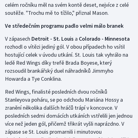
celém ročníku měl na svém kontě deset, nejvíce z celé
Olympijské hry
soutěže. "Trochu mě to tížilo," přiznal Mason.
Parasport
Ve středečním programu padlo velmi málo branek
V zápasech
Detroit - St. Louis
a
Colorado - Minnesota
Plavání
rozhodl o vítězi jediný gól. V obou případech ho vsítil
Plážový volejbal
hostující celek v úvodu utkání. St. Louis tak vyhrálo na
ledě Red Wings díky trefě Brada Boyese, který
Ragby
rozsoudil brankářský duel náhradníků Jimmyho
Howarda a Tye Conklina.
Rychlobruslení
Red Wings, finalisté posledních dvou ročníků
Rychlostní kanoistika
Stanleyova poháru, se po odchodu Mariána Hossy a
zranění několika dalších hráčů trápí v koncovce. V
Short track
posledních sedmi domácích utkáních vstřelili jen jednou
více než jeden gól, přičemž třikrát vyšli naprázdno. V
Sportovní střelba
zápase se St. Louis promarnili i minutovou