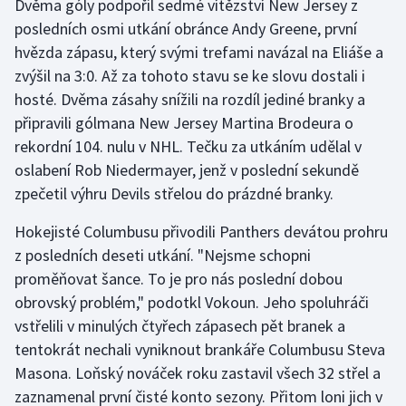
Dvěma góly podpořil sedmé vítězství New Jersey z
posledních osmi utkání obránce Andy Greene, první
Gymnastika
hvězda zápasu, který svými trefami navázal na Eliáše a
zvýšil na 3:0. Až za tohoto stavu se ke slovu dostali i
Házená
hosté. Dvěma zásahy snížili na rozdíl jediné branky a
připravili gólmana New Jersey Martina Brodeura o
Jezdectví
rekordní 104. nulu v NHL. Tečku za utkáním udělal v
oslabení Rob Niedermayer, jenž v poslední sekundě
Judo
zpečetil výhru Devils střelou do prázdné branky.
Krasobruslení
Hokejisté Columbusu přivodili Panthers devátou prohru
z posledních deseti utkání. "Nejsme schopni
Lezení
proměňovat šance. To je pro nás poslední dobou
obrovský problém," podotkl Vokoun. Jeho spoluhráči
Lyže a snowboard
vstřelili v minulých čtyřech zápasech pět branek a
Moderní pětiboj
tentokrát nechali vyniknout brankáře Columbusu Steva
Masona. Loňský nováček roku zastavil všech 32 střel a
Motorsport
zaznamenal první čisté konto sezony. Přitom loni jich v