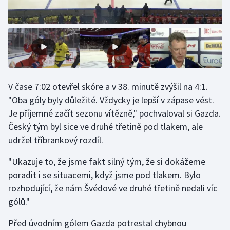
Olympijské hry
Parasport
Plavání
V čase 7:02 otevřel skóre a v 38. minutě zvýšil na 4:1.
Plážový volejbal
"Oba góly byly důležité. Vždycky je lepší v zápase vést.
Je příjemné začít sezonu vítězně," pochvaloval si Gazda.
Ragby
Český tým byl sice ve druhé třetině pod tlakem, ale
Rychlobruslení
udržel tříbrankový rozdíl.
"Ukazuje to, že jsme fakt silný tým, že si dokážeme
Rychlostní kanoistika
poradit i se situacemi, když jsme pod tlakem. Bylo
rozhodující, že nám Švédové ve druhé třetině nedali víc
Short track
gólů."
Sportovní střelba
Před úvodním gólem Gazda potrestal chybnou