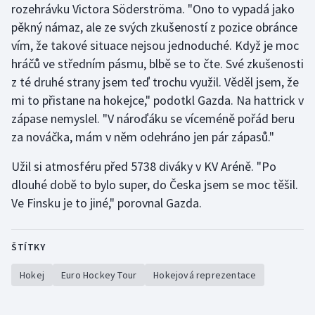
rozehrávku Victora Söderströma. "Ono to vypadá jako
Stolní tenis
pěkný námaz, ale ze svých zkušeností z pozice obránce
Triatlon
vím, že takové situace nejsou jednoduché. Když je moc
hráčů ve středním pásmu, blbě se to čte. Své zkušenosti
Veslování
z té druhé strany jsem teď trochu využil. Věděl jsem, že
mi to přistane na hokejce," podotkl Gazda. Na hattrick v
Vodní slalom
zápase nemyslel. "V nároďáku se víceméně pořád beru
za nováčka, mám v něm odehráno jen pár zápasů."
Volejbal
Užil si atmosféru před 5738 diváky v KV Aréně. "Po
Ostatní
dlouhé době to bylo super, do Česka jsem se moc těšil.
Ve Finsku je to jiné," porovnal Gazda.
ŠTÍTKY
Hokej
Euro Hockey Tour
Hokejová reprezentace