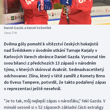
Baseball a softbal
Soutěže
Basketbal
Historické návraty
Biatlon
Aplikace ČT sport
Daniel Gazda a Daniel Voženílek
Zdroj:
ČTK
Boby a skeleton
AZ kvíz
Dvěma góly pomohl k vítězství českých hokejistů
nad Švédskem v úvodním utkání Turnaje Karjaly v
Box
Karlových Varech obránce Daniel Gazda. Vyrovnal tím
Curling
svou bilanci z předchozích 13 zápasů v národním
týmu, v kterých skóroval dvakrát. Sedmadvacetiletý
Dostihy
odchovanec Zlína, který v létě zamířil z Komety Brno
do Ilvesu Tampere, potvrdil, že takto podařený zápas
Florbal
v reprezentaci ještě nesehrál.
Futsal
"Je to tak, můj nejlepší zápas v nároďáku," řekl Gazda. V
minulé sezoně si v 52 zápasech základní části extraligy
Golf