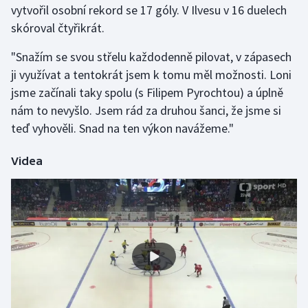
vytvořil osobní rekord se 17 góly. V Ilvesu v 16 duelech
skóroval čtyřikrát.
Gymnastika
"Snažím se svou střelu každodenně pilovat, v zápasech
Házená
ji využívat a tentokrát jsem k tomu měl možnosti. Loni
jsme začínali taky spolu (s Filipem Pyrochtou) a úplně
Jezdectví
nám to nevyšlo. Jsem rád za druhou šanci, že jsme si
teď vyhověli. Snad na ten výkon navážeme."
Judo
Videa
Krasobruslení
Lezení
Lyže a snowboard
Moderní pětiboj
Motorsport