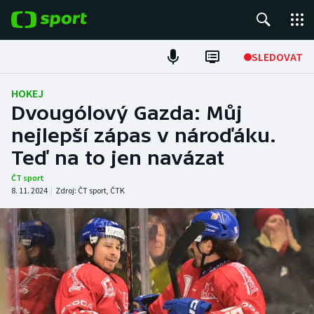
POPULÁRNÍ
SLEDOVAT
Fotbal
HOKEJ
Dvougólový Gazda: Můj
Hokej
nejlepší zápas v nároďáku.
Teď na to jen navázat
Tenis
ČT sport
Atletika
8. 11. 2024
|
Zdroj:
ČT sport
,
ČTK
Cyklistika
DALŠÍ SPORTY
Americký fotbal
NEPŘEHLÉDNĚTE