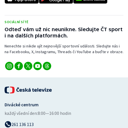
Stolní tenis
Triatlon
SOCIÁLNÍ SÍTĚ
Odteď vám už nic neunikne. Sledujte ČT sport
Veslování
i na dalších platformách.
Vodní slalom
Nenechte si nikde ujít nejnovější sportovní události. Sledujte nás i
na Facebooku, X, Instagramu, Threads či YouTube a buďte v obraze.
Volejbal
Ostatní
Divácké centrum
každý všední den:
8:00—16:00 hodin
261 136 113