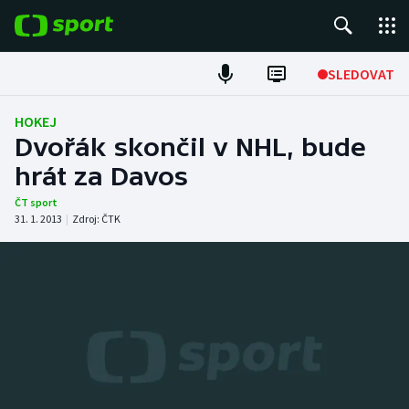
POPULÁRNÍ
SLEDOVAT
Fotbal
HOKEJ
Dvořák skončil v NHL, bude
Hokej
hrát za Davos
Tenis
ČT sport
31. 1. 2013
|
Zdroj:
ČTK
Atletika
Cyklistika
DALŠÍ SPORTY
Americký fotbal
NEPŘEHLÉDNĚTE