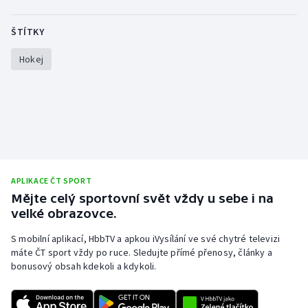
Olympijské hry
ŠTÍTKY
Parasport
Hokej
Plavání
Plážový volejbal
Ragby
APLIKACE ČT SPORT
Rychlobruslení
Mějte celý sportovní svět vždy u sebe i na
velké obrazovce.
Rychlostní kanoistika
S mobilní aplikací, HbbTV a apkou iVysílání ve své chytré televizi
Short track
máte ČT sport vždy po ruce. Sledujte přímé přenosy, články a
bonusový obsah kdekoli a kdykoli.
Sportovní střelba