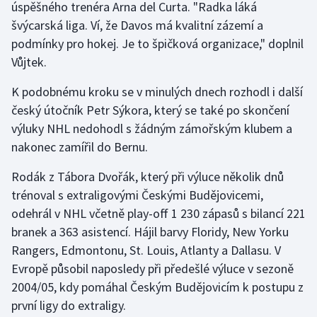
úspěšného trenéra Arna del Curta. "Radka láká
švýcarská liga. Ví, že Davos má kvalitní zázemí a
Gymnastika
podmínky pro hokej. Je to špičková organizace," doplnil
Vůjtek.
Házená
K podobnému kroku se v minulých dnech rozhodl i další
Jezdectví
český útočník Petr Sýkora, který se také po skončení
výluky NHL nedohodl s žádným zámořským klubem a
Judo
nakonec zamířil do Bernu.
Krasobruslení
Rodák z Tábora Dvořák, který při výluce několik dnů
trénoval s extraligovými Českými Budějovicemi,
Lezení
odehrál v NHL včetně play-off 1 230 zápasů s bilancí 221
branek a 363 asistencí. Hájil barvy Floridy, New Yorku
Lyže a snowboard
Rangers, Edmontonu, St. Louis, Atlanty a Dallasu. V
Evropě působil naposledy při předešlé výluce v sezoně
Moderní pětiboj
2004/05, kdy pomáhal Českým Budějovicím k postupu z
první ligy do extraligy.
Motorsport