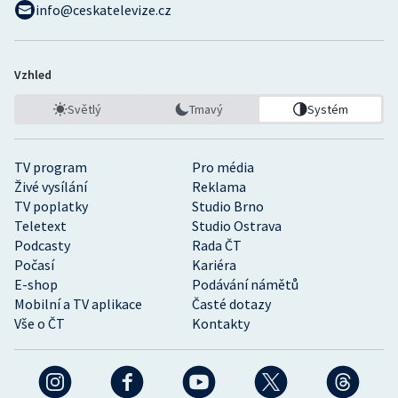
info@ceskatelevize.cz
Vzhled
Světlý
Tmavý
Systém
TV program
Pro média
Živé vysílání
Reklama
TV poplatky
Studio Brno
Teletext
Studio Ostrava
Podcasty
Rada ČT
Počasí
Kariéra
E-shop
Podávání námětů
Mobilní a TV aplikace
Časté dotazy
Vše o ČT
Kontakty