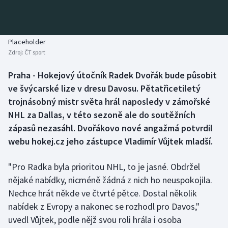
Baseball a softbal
Soutěže
Basketbal
Historické návraty
Placeholder
Zdroj:
ČT sport
Biatlon
Aplikace ČT sport
Praha - Hokejový útočník Radek Dvořák bude působit
Boby a skeleton
AZ kvíz
ve švýcarské lize v dresu Davosu. Pětatřicetiletý
trojnásobný mistr světa hrál naposledy v zámořské
Box
NHL za Dallas, v této sezoně ale do soutěžních
zápasů nezasáhl. Dvořákovo nové angažmá potvrdil
Curling
webu hokej.cz jeho zástupce Vladimír Vůjtek mladší.
Dostihy
"Pro Radka byla prioritou NHL, to je jasné. Obdržel
Florbal
nějaké nabídky, nicméně žádná z nich ho neuspokojila.
Nechce hrát někde ve čtvrté pětce. Dostal několik
Futsal
nabídek z Evropy a nakonec se rozhodl pro Davos,"
uvedl Vůjtek, podle nějž svou roli hrála i osoba
Golf