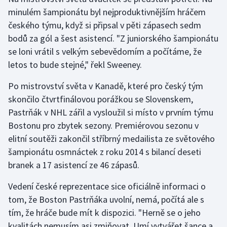
Stolní tenis
minulém šampionátu byl nejproduktivnějším hráčem
českého týmu, když si připsal v pěti zápasech sedm
Triatlon
bodů za gól a šest asistencí. "Z juniorského šampionátu
se loni vrátil s velkým sebevědomím a počítáme, že
Veslování
letos to bude stejné," řekl Sweeney.
Vodní slalom
Po mistrovství světa v Kanadě, které pro český tým
skončilo čtvrtfinálovou porážkou se Slovenskem,
Volejbal
Pastrňák v NHL zářil a vysloužil si místo v prvním týmu
Bostonu pro zbytek sezony. Premiérovou sezonu v
Ostatní
elitní soutěži zakončil stříbrný medailista ze světového
šampionátu osmnáctek z roku 2014 s bilancí deseti
branek a 17 asistencí ze 46 zápasů.
Vedení české reprezentace sice oficiálně informaci o
tom, že Boston Pastrňáka uvolní, nemá, počítá ale s
tím, že hráče bude mít k dispozici. "Herně se o jeho
kvalitách nemusím asi zmiňovat. Umí vytvářet šance a