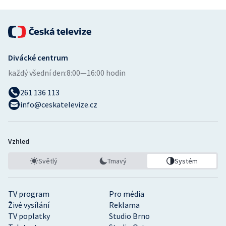
Divácké centrum
každý všední den:
8:00—16:00 hodin
261 136 113
info@ceskatelevize.cz
Vzhled
Světlý
Tmavý
Systém
TV program
Pro média
Živé vysílání
Reklama
TV poplatky
Studio Brno