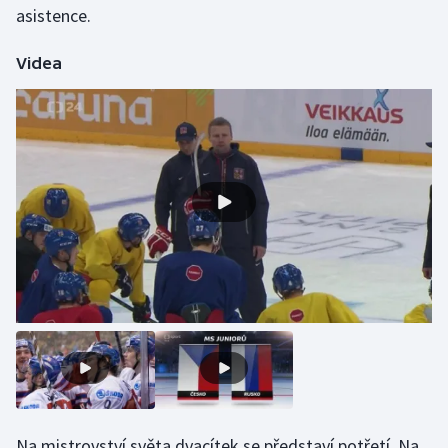
asistence.
Olympijské hry
Videa
Parasport
Plavání
Plážový volejbal
Ragby
Rychlobruslení
Rychlostní kanoistika
Short track
Sportovní střelba
Na mistrovství světa dvacítek se představí potřetí. Na