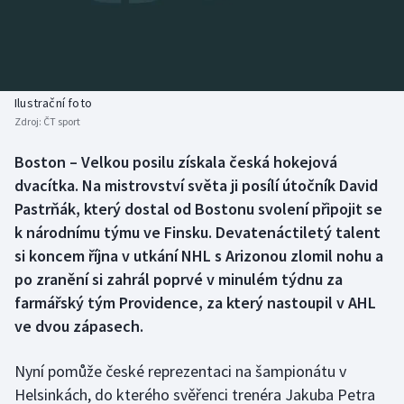
Baseball a softbal
Soutěže
Basketbal
Historické návraty
Biatlon
Aplikace ČT sport
Ilustrační foto
Zdroj:
ČT sport
Boby a skeleton
AZ kvíz
Boston – Velkou posilu získala česká hokejová
dvacítka. Na mistrovství světa ji posílí útočník David
Box
Pastrňák, který dostal od Bostonu svolení připojit se
Curling
k národnímu týmu ve Finsku. Devatenáctiletý talent
si koncem října v utkání NHL s Arizonou zlomil nohu a
Dostihy
po zranění si zahrál poprvé v minulém týdnu za
farmářský tým Providence, za který nastoupil v AHL
Florbal
ve dvou zápasech.
Futsal
Nyní pomůže české reprezentaci na šampionátu v
Helsinkách, do kterého svěřenci trenéra Jakuba Petra
Golf