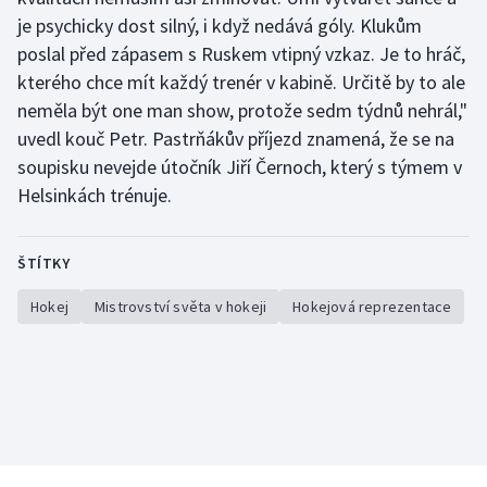
je psychicky dost silný, i když nedává góly. Klukům
poslal před zápasem s Ruskem vtipný vzkaz. Je to hráč,
kterého chce mít každý trenér v kabině. Určitě by to ale
neměla být one man show, protože sedm týdnů nehrál,"
uvedl kouč Petr. Pastrňákův příjezd znamená, že se na
soupisku nevejde útočník Jiří Černoch, který s týmem v
Helsinkách trénuje.
ŠTÍTKY
Hokej
Mistrovství světa v hokeji
Hokejová reprezentace