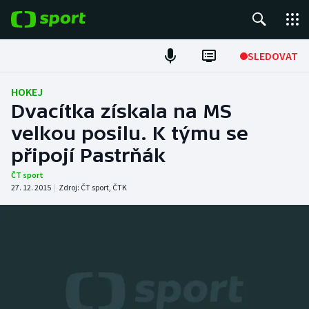
POPULÁRNÍ
SLEDOVAT
Fotbal
HOKEJ
Dvacítka získala na MS
Hokej
velkou posilu. K týmu se
připojí Pastrňák
Tenis
ČT sport
Atletika
27. 12. 2015
|
Zdroj:
ČT sport
,
ČTK
Cyklistika
DALŠÍ SPORTY
Americký fotbal
NEPŘEHLÉDNĚTE