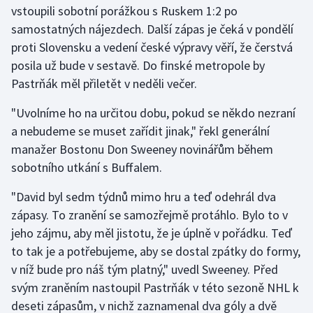
vstoupili sobotní porážkou s Ruskem 1:2 po
samostatných nájezdech. Další zápas je čeká v pondělí
Gymnastika
proti Slovensku a vedení české výpravy věří, že čerstvá
posila už bude v sestavě. Do finské metropole by
Házená
Pastrňák měl přiletět v neděli večer.
Jezdectví
"Uvolníme ho na určitou dobu, pokud se někdo nezraní
a nebudeme se muset zařídit jinak," řekl generální
Judo
manažer Bostonu Don Sweeney novinářům během
sobotního utkání s Buffalem.
Krasobruslení
"David byl sedm týdnů mimo hru a teď odehrál dva
Lezení
zápasy. To zranění se samozřejmě protáhlo. Bylo to v
jeho zájmu, aby měl jistotu, že je úplně v pořádku. Teď
Lyže a snowboard
to tak je a potřebujeme, aby se dostal zpátky do formy,
Moderní pětiboj
v níž bude pro náš tým platný," uvedl Sweeney. Před
svým zraněním nastoupil Pastrňák v této sezoně NHL k
Motorsport
deseti zápasům, v nichž zaznamenal dva góly a dvě