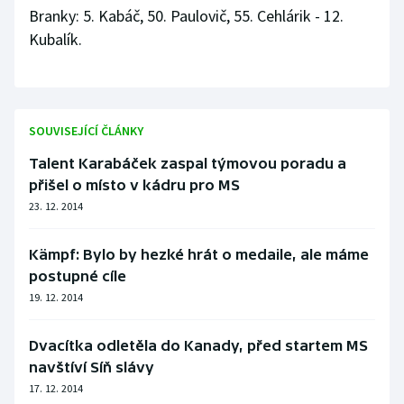
Branky: 5. Kabáč, 50. Paulovič, 55. Cehlárik - 12.
Olympijské hry
Kubalík.
Parasport
Plavání
SOUVISEJÍCÍ ČLÁNKY
Plážový volejbal
Talent Karabáček zaspal týmovou poradu a
přišel o místo v kádru pro MS
Ragby
23. 12. 2014
Rychlobruslení
Kämpf: Bylo by hezké hrát o medaile, ale máme
postupné cíle
Rychlostní kanoistika
19. 12. 2014
Short track
Dvacítka odletěla do Kanady, před startem MS
navštíví Síň slávy
Sportovní střelba
17. 12. 2014