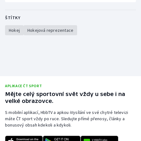
Stolní tenis
ŠTÍTKY
Triatlon
Hokej
Hokejová reprezentace
Veslování
Vodní slalom
Volejbal
Ostatní
APLIKACE ČT SPORT
Mějte celý sportovní svět vždy u sebe i na
velké obrazovce.
S mobilní aplikací, HbbTV a apkou iVysílání ve své chytré televizi
máte ČT sport vždy po ruce. Sledujte přímé přenosy, články a
bonusový obsah kdekoli a kdykoli.