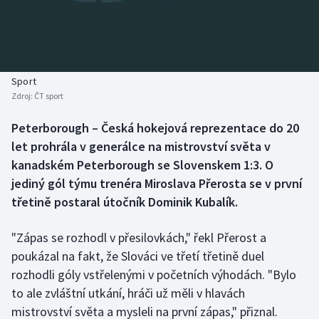
Baseball a softbal
Soutěže
Basketbal
Historické návraty
Biatlon
Aplikace ČT sport
Sport
Zdroj:
ČT sport
Boby a skeleton
AZ kvíz
Peterborough – Česká hokejová reprezentace do 20
let prohrála v generálce na mistrovství světa v
Box
kanadském Peterborough se Slovenskem 1:3. O
Curling
jediný gól týmu trenéra Miroslava Přerosta se v první
třetině postaral útočník Dominik Kubalík.
Dostihy
"Zápas se rozhodl v přesilovkách," řekl Přerost a
Florbal
poukázal na fakt, že Slováci ve třetí třetině duel
rozhodli góly vstřelenými v početních výhodách. "Bylo
Futsal
to ale zvláštní utkání, hráči už měli v hlavách
mistrovství světa a mysleli na první zápas," přiznal.
Golf