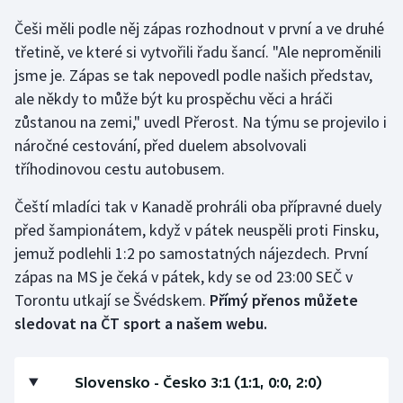
Češi měli podle něj zápas rozhodnout v první a ve druhé
Gymnastika
třetině, ve které si vytvořili řadu šancí. "Ale neproměnili
jsme je. Zápas se tak nepovedl podle našich představ,
Házená
ale někdy to může být ku prospěchu věci a hráči
zůstanou na zemi," uvedl Přerost. Na týmu se projevilo i
Jezdectví
náročné cestování, před duelem absolvovali
tříhodinovou cestu autobusem.
Judo
Čeští mladíci tak v Kanadě prohráli oba přípravné duely
Krasobruslení
před šampionátem, když v pátek neuspěli proti Finsku,
jemuž podlehli 1:2 po samostatných nájezdech. První
Lezení
zápas na MS je čeká v pátek, kdy se od 23:00 SEČ v
Torontu utkají se Švédskem.
Přímý přenos můžete
Lyže a snowboard
sledovat na ČT sport a našem webu.
Moderní pětiboj
Slovensko - Česko 3:1 (1:1, 0:0, 2:0)
Motorsport