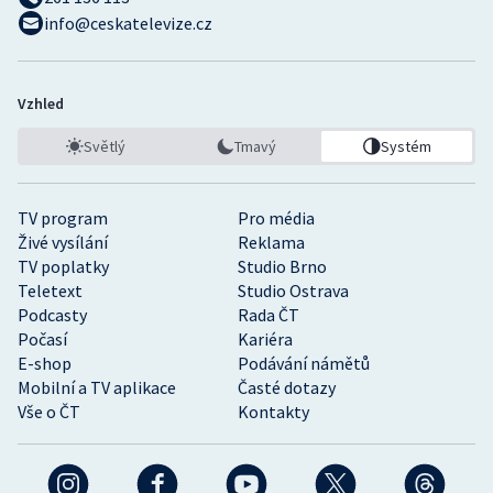
info@ceskatelevize.cz
Vzhled
Světlý
Tmavý
Systém
TV program
Pro média
Živé vysílání
Reklama
TV poplatky
Studio Brno
Teletext
Studio Ostrava
Podcasty
Rada ČT
Počasí
Kariéra
E-shop
Podávání námětů
Mobilní a TV aplikace
Časté dotazy
Vše o ČT
Kontakty