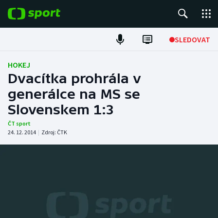
POPULÁRNÍ
SLEDOVAT
Fotbal
HOKEJ
Dvacítka prohrála v
Hokej
generálce na MS se
Slovenskem 1:3
Tenis
ČT sport
Atletika
24. 12. 2014
|
Zdroj:
ČTK
Cyklistika
DALŠÍ SPORTY
Americký fotbal
NEPŘEHLÉDNĚTE