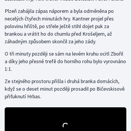
Plzeň zahájila zápas náporem a byla odměněna po
Gymnastika
necelých čtyřech minutách hry. Kantner projel přes
polovinu hřiště, po střele ještě stihl dojet puk za
Házená
brankou a vrátit ho do chumlu před Krošeljem, až
záhadným způsobem skončil za jeho zády.
Jezdectví
O tři minuty později se sám na levém kruhu ocitl Zbořil
Judo
a díky jeho přesné trefě do horního rohu bylo vyrovnáno
1:1.
Krasobruslení
Ze stejného prostoru přišla i druhá branka domácích,
Lezení
když se o deset minut později prosadil po Bičevskisově
přiťuknutí Hrbas.
Lyže a snowboard
Moderní pětiboj
Motorsport