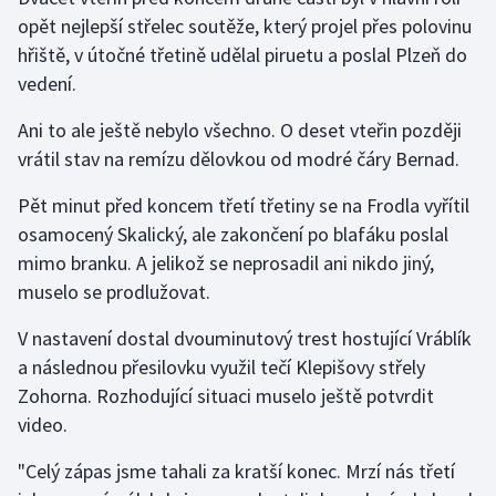
Stolní tenis
opět nejlepší střelec soutěže, který projel přes polovinu
hřiště, v útočné třetině udělal piruetu a poslal Plzeň do
Triatlon
vedení.
Veslování
Ani to ale ještě nebylo všechno. O deset vteřin později
vrátil stav na remízu dělovkou od modré čáry Bernad.
Vodní slalom
Pět minut před koncem třetí třetiny se na Frodla vyřítil
Volejbal
osamocený Skalický, ale zakončení po blafáku poslal
mimo branku. A jelikož se neprosadil ani nikdo jiný,
Ostatní
muselo se prodlužovat.
V nastavení dostal dvouminutový trest hostující Vráblík
a následnou přesilovku využil tečí Klepišovy střely
Zohorna. Rozhodující situaci muselo ještě potvrdit
video.
"Celý zápas jsme tahali za kratší konec. Mrzí nás třetí