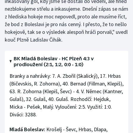
inkasovaný gól, kdy jsme se dostali do vedení, ale hned
nezblokujeme střelu a inkasujeme. Dnešní zápas se nám
z hlediska hokeje moc nepovedl, proto ale musíme říct,
že bod z Boleslavi je pro nás cenný. I přesto, že to nešlo
hokejově, tak se o výsledek alespoň hráči porvali," uvedl
kouč Plzně Ladislav Čihák.
BK Mladá Boleslav - HC Plzeň 4:3 v
prodloužení (2:1, 1:2, 0:0 - 1:0)
Branky a nahrávky: 7. A. Zbořil (Skalický), 17. Hrbas
(Bičevskis, R. Zohorna), 40. Bernad (Fillman, Klepiš),
63. R. Zohorna (Klepiš, Ševc) - 4. V. Němec (Kantner,
Gulaš), 32. Gulaš, 40. Gulaš. Rozhodčí: Hejduk,
Micka - Pešek, Malý. Vyloučení: 2:5. Využití: 1:0.
Diváci: 3288.
Mladá Boleslav:
Krošelj - Ševc, Hrbas, Dlapa,