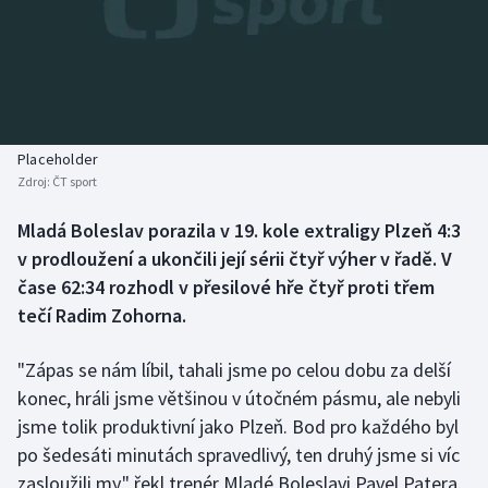
Baseball a softbal
Soutěže
Basketbal
Historické návraty
Biatlon
Aplikace ČT sport
Placeholder
Boby a skeleton
AZ kvíz
Zdroj:
ČT sport
Box
Mladá Boleslav porazila v 19. kole extraligy Plzeň 4:3
v prodloužení a ukončili její sérii čtyř výher v řadě. V
Curling
čase 62:34 rozhodl v přesilové hře čtyř proti třem
tečí Radim Zohorna.
Dostihy
"Zápas se nám líbil, tahali jsme po celou dobu za delší
Florbal
konec, hráli jsme většinou v útočném pásmu, ale nebyli
jsme tolik produktivní jako Plzeň. Bod pro každého byl
Futsal
po šedesáti minutách spravedlivý, ten druhý jsme si víc
zasloužili my," řekl trenér Mladé Boleslavi Pavel Patera.
Golf