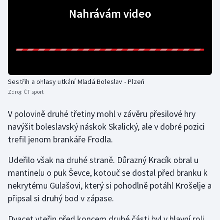
Nahrávám video
Olympijské hry
Parasport
Plavání
Sestřih a ohlasy utkání Mladá Boleslav - Plzeň
Plážový volejbal
Zdroj:
ČT sport
Ragby
V polovině druhé třetiny mohl v závěru přesilové hry
navýšit boleslavský náskok Skalický, ale v dobré pozici
Rychlobruslení
trefil jenom brankáře Frodla.
Rychlostní kanoistika
Udeřilo však na druhé straně. Důrazný Kracík obral u
mantinelu o puk Ševce, kotouč se dostal před branku k
Short track
nekrytému Gulašovi, který si pohodlně potáhl Krošelje a
připsal si druhý bod v zápase.
Sportovní střelba
Dvacet vteřin před koncem druhé části byl v hlavní roli