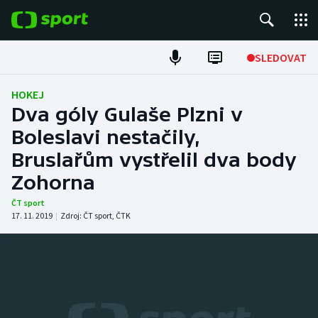
POPULÁRNÍ
SLEDOVAT
Fotbal
HOKEJ
Dva góly Gulaše Plzni v
Hokej
Boleslavi nestačily,
Bruslařům vystřelil dva body
Tenis
Zohorna
Atletika
ČT sport
17. 11. 2019
|
Zdroj:
ČT sport
,
ČTK
Cyklistika
DALŠÍ SPORTY
Americký fotbal
NEPŘEHLÉDNĚTE