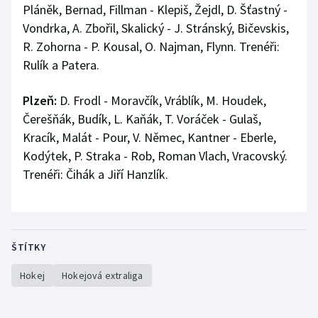
Pláněk, Bernad, Fillman - Klepiš, Žejdl, D. Šťastný -
Vondrka, A. Zbořil, Skalický - J. Stránský, Bičevskis,
R. Zohorna - P. Kousal, O. Najman, Flynn. Trenéři:
Rulík a Patera.
Plzeň:
D. Frodl - Moravčík, Vráblík, M. Houdek,
Čerešňák, Budík, L. Kaňák, T. Voráček - Gulaš,
Kracík, Malát - Pour, V. Němec, Kantner - Eberle,
Kodýtek, P. Straka - Rob, Roman Vlach, Vracovský.
Trenéři: Čihák a Jiří Hanzlík.
ŠTÍTKY
Hokej
Hokejová extraliga