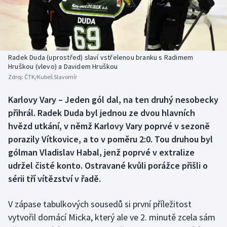
Baseball a softbal
Soutěže
Basketbal
Historické návraty
Biatlon
Aplikace ČT sport
Radek Duda (uprostřed) slaví vstřelenou branku s Radimem
Hruškou (vlevo) a Davidem Hruškou
Zdroj:
ČTK/Kubeš Slavomír
Boby a skeleton
AZ kvíz
Karlovy Vary – Jeden gól dal, na ten druhý nesobecky
Box
přihrál. Radek Duda byl jednou ze dvou hlavních
hvězd utkání, v němž Karlovy Vary poprvé v sezoně
Curling
porazily Vítkovice, a to v poměru 2:0. Tou druhou byl
gólman Vladislav Habal, jenž poprvé v extralize
Dostihy
udržel čisté konto. Ostravané kvůli porážce přišli o
Florbal
sérii tří vítězství v řadě.
Futsal
V zápase tabulkových sousedů si první příležitost
vytvořil domácí Micka, který ale ve 2. minutě zcela sám
Golf