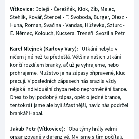
Vítkovice:
Dolejš - Čerešňák, Klok, Zíb, Malec,
Stehlík, Kovář, Štencel - T. Svoboda, Burger, Olesz -
Huna, Roman, Svačina - Vandas, Húževka, Szturc -
E. Němec, Kolouch, Kucsera. Trenéři: Svozil a Petr.
Karel Mlejnek (Karlovy Vary):
"Utkání nebylo v
ničem jiné než ta předešlá. Většina našich utkání
končí rozdílem branky, ať už je vyhrajeme, nebo
prohrajeme. Mužstvo je na zápasy připravené, kluci
pracují. V posledních zápasech nás srazila vždy
nějaká individuální chyba nebo neproměnění šance.
Dnes to byl podobný zápas, opět o jedné brance,
tentokrát jsme ale byli šťastnější, navíc nás podržel
brankář Habal.
Jakub Petr (Vítkovice):
"Oba týmy hrály velmi
organizovaně v defenzivě. My jsme s tím počítali,