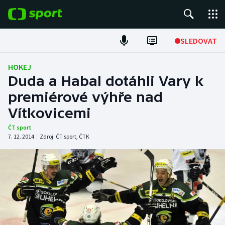
POPULÁRNÍ
SLEDOVAT
Fotbal
HOKEJ
Duda a Habal dotáhli Vary k
Hokej
premiérové výhře nad
Vítkovicemi
Tenis
ČT sport
Atletika
7. 12. 2014
|
Zdroj:
ČT sport
,
ČTK
Cyklistika
DALŠÍ SPORTY
Americký fotbal
NEPŘEHLÉDNĚTE