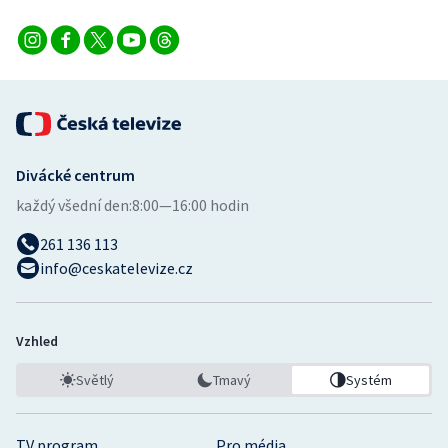
Divácké centrum
každý všední den:
8:00—16:00 hodin
261 136 113
info@ceskatelevize.cz
Vzhled
Světlý
Tmavý
Systém
TV program
Pro média