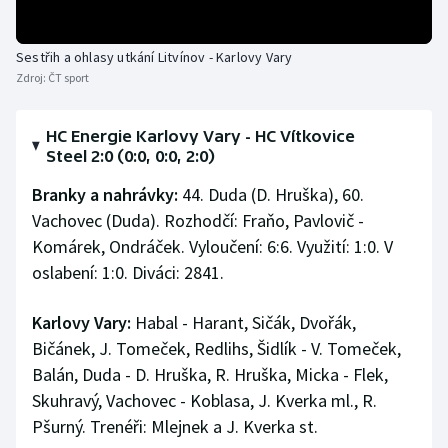
Stolní tenis
Sestřih a ohlasy utkání Litvínov - Karlovy Vary
Triatlon
Zdroj:
ČT sport
Veslování
HC Energie Karlovy Vary - HC Vítkovice
Steel 2:0 (0:0, 0:0, 2:0)
Vodní slalom
Branky a nahrávky:
44. Duda (D. Hruška), 60.
Volejbal
Vachovec (Duda). Rozhodčí: Fraňo, Pavlovič -
Komárek, Ondráček. Vyloučení: 6:6. Využití: 1:0. V
Ostatní
oslabení: 1:0. Diváci: 2841.
Karlovy Vary:
Habal - Harant, Sičák, Dvořák,
Bičánek, J. Tomeček, Redlihs, Šidlík - V. Tomeček,
Balán, Duda - D. Hruška, R. Hruška, Micka - Flek,
Skuhravý, Vachovec - Koblasa, J. Kverka ml., R.
Pšurný. Trenéři: Mlejnek a J. Kverka st.