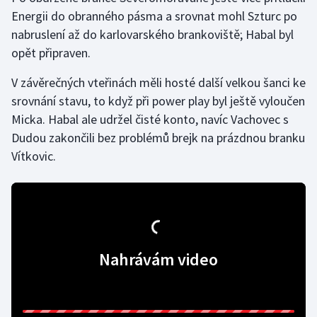
Energii do obranného pásma a srovnat mohl Szturc po
Olympijské hry
nabruslení až do karlovarského brankoviště; Habal byl
opět připraven.
Parasport
V závěrečných vteřinách měli hosté další velkou šanci ke
Plavání
srovnání stavu, to když při power play byl ještě vyloučen
Micka. Habal ale udržel čisté konto, navíc Vachovec s
Plážový volejbal
Dudou zakončili bez problémů brejk na prázdnou branku
Vítkovic.
Ragby
Rychlobruslení
Rychlostní kanoistika
Nahrávám video
Short track
Sportovní střelba