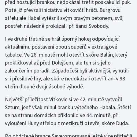
před hostující brankou nedokázal trefit poskakující puk.
Poté již převzali iniciativu vítkovičtí hráči. Burgrovu
Gymnastika
střelu ale Habal vytěsnil svým pravým betonem, svůj
postřeh následně prokázal i při šanci Svobody.
Házená
I ve druhé třetině se hrál úporný hokej odpovídající
Jezdectví
aktuálnímu postavení obou soupeřů v extraligové
tabulce. Ve 26. minutě mohl otevřít skóre Balán, který
Judo
prokličkoval až před Dolejšem, ale ten si s jeho
zakončením poradil. Západočeši byli aktivnější, vynutili
Krasobruslení
si i přesilové hry, ale skóre nedokázali otevřít ani v 98
vteřin dlouhé dvojnásobné výhodě.
Lezení
Největší příležitost Vítkovic si ve 42. minutě vytvořil
Lyže a snowboard
Szturc, jenž však minul branku výtečného Habala. Štěstí
se na stranu domácích přiklonilo ve 44. minutě, při
Moderní pětiboj
vyloučení Huny střelou z mezikruží otevřel skóre Duda.
Motorsport
Po obdržené brance Severomoravané ještě více přitlačili