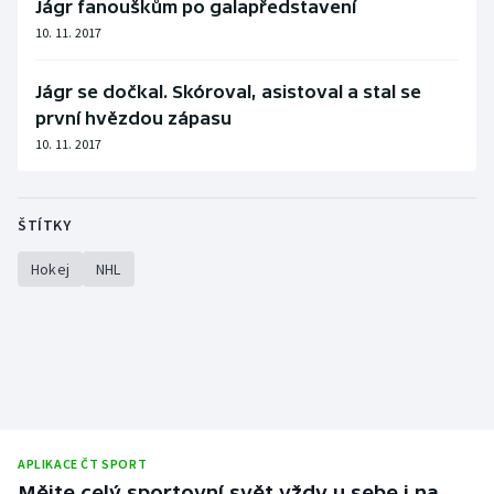
Jágr fanouškům po galapředstavení
Olympijské hry
10. 11. 2017
Parasport
Jágr se dočkal. Skóroval, asistoval a stal se
první hvězdou zápasu
Plavání
10. 11. 2017
Plážový volejbal
ŠTÍTKY
Ragby
Hokej
NHL
Rychlobruslení
Rychlostní kanoistika
Short track
Sportovní střelba
APLIKACE ČT SPORT
Mějte celý sportovní svět vždy u sebe i na