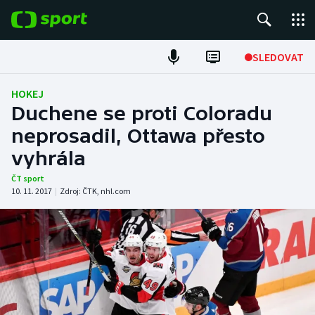
POPULÁRNÍ
SLEDOVAT
Fotbal
HOKEJ
Duchene se proti Coloradu
Hokej
neprosadil, Ottawa přesto
vyhrála
Tenis
ČT sport
Atletika
10. 11. 2017
|
Zdroj:
ČTK
,
nhl.com
Cyklistika
DALŠÍ SPORTY
Americký fotbal
NEPŘEHLÉDNĚTE