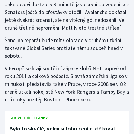
Jakupovovi dostalo v 9. minutě jako první do vedení, ale
Senators ještě do přestávky otočili. Avalanche dokázali
Gymnastika
ještě dvakrát srovnat, ale na vítězný gól nedosáhli. Ve
druhé třetině neproměnil Matt Nieto trestné střílení.
Házená
Šanci na reparát bude mít Colorado v druhém utkání
Jezdectví
takzvané Global Series proti stejnému soupeři hned v
sobotu.
Judo
V Evropě se hrají soutěžní zápasy klubů NHL poprvé od
Krasobruslení
roku 2011 a celkově pošesté. Slavná zámořská liga se v
minulosti představila také v Praze, v roce 2008 se v O2
Lezení
areně utkali hokejisté New York Rangers a Tampy Bay a
o tři roky později Boston s Phoenixem.
Lyže a snowboard
Moderní pětiboj
SOUVISEJÍCÍ ČLÁNKY
Motorsport
Bylo to skvělé, velmi si toho cením, děkoval