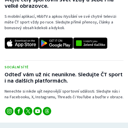
Stolní tenis
velké obrazovce.
S mobilní aplikací, HbbTV a apkou iVysílání ve své chytré televizi
Triatlon
máte ČT sport vždy po ruce. Sledujte přímé přenosy, články a
bonusový obsah kdekoli a kdykoli.
Veslování
Vodní slalom
Volejbal
SOCIÁLNÍ SÍTĚ
Ostatní
Odteď vám už nic neunikne. Sledujte ČT sport
i na dalších platformách.
Nenechte si nikde ujít nejnovější sportovní události. Sledujte nás i
na Facebooku, X, Instagramu, Threads či YouTube a buďte v obraze.