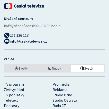
Divácké centrum
každý všední den:
8:00—16:00 hodin
261 136 113
info@ceskatelevize.cz
Vzhled
Světlý
Tmavý
Systém
TV program
Pro média
Živé vysílání
Reklama
TV poplatky
Studio Brno
Teletext
Studio Ostrava
Podcasty
Rada ČT