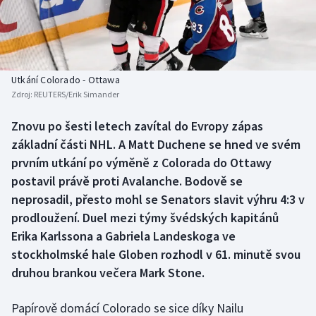
Baseball a softbal
Soutěže
Basketbal
Historické návraty
Biatlon
Aplikace ČT sport
Utkání Colorado - Ottawa
Zdroj:
REUTERS/Erik Simander
Boby a skeleton
AZ kvíz
Znovu po šesti letech zavítal do Evropy zápas
základní části NHL. A Matt Duchene se hned ve svém
Box
prvním utkání po výměně z Colorada do Ottawy
Curling
postavil právě proti Avalanche. Bodově se
neprosadil, přesto mohl se Senators slavit výhru 4:3 v
Dostihy
prodloužení. Duel mezi týmy švédských kapitánů
Erika Karlssona a Gabriela Landeskoga ve
Florbal
stockholmské hale Globen rozhodl v 61. minutě svou
druhou brankou večera Mark Stone.
Futsal
Papírově domácí Colorado se sice díky Nailu
Golf