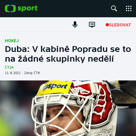
POPULÁRNÍ
SLEDOVAT
Fotbal
HOKEJ
Duba: V kabině Popradu se to
Hokej
na žádné skupinky nedělí
Tenis
ČT24
11. 8. 2011
|
Zdroj:
ČTK
Atletika
Cyklistika
DALŠÍ SPORTY
Americký fotbal
NEPŘEHLÉDNĚTE