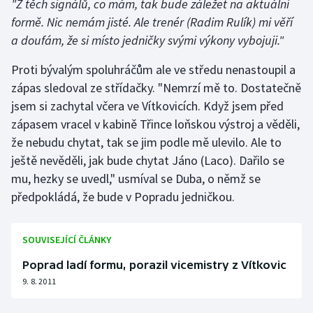
"Z těch signálů, co mám, tak bude záležet na aktuální
formě. Nic nemám jisté. Ale trenér (Radim Rulík) mi věří
a doufám, že si místo jedničky svými výkony vybojuji."
Proti bývalým spoluhráčům ale ve středu nenastoupil a
zápas sledoval ze střídačky. "Nemrzí mě to. Dostatečně
jsem si zachytal včera ve Vítkovicích. Když jsem před
zápasem vracel v kabině Třince loňskou výstroj a věděli,
že nebudu chytat, tak se jim podle mě ulevilo. Ale to
ještě nevěděli, jak bude chytat Jáno (Laco). Dařilo se
mu, hezky se uvedl," usmíval se Duba, o němž se
předpokládá, že bude v Popradu jedničkou.
SOUVISEJÍCÍ ČLÁNKY
Poprad ladí formu, porazil vicemistry z Vítkovic
9. 8. 2011