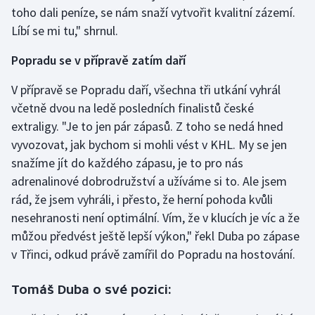
toho dali peníze, se nám snaží vytvořit kvalitní zázemí.
Líbí se mi tu," shrnul.
Popradu se v přípravě zatím daří
V přípravě se Popradu daří, všechna tři utkání vyhrál
včetně dvou na ledě posledních finalistů české
extraligy. "Je to jen pár zápasů. Z toho se nedá hned
vyvozovat, jak bychom si mohli vést v KHL. My se jen
snažíme jít do každého zápasu, je to pro nás
adrenalinové dobrodružství a užíváme si to. Ale jsem
rád, že jsem vyhráli, i přesto, že herní pohoda kvůli
nesehranosti není optimální. Vím, že v klucích je víc a že
můžou předvést ještě lepší výkon," řekl Duba po zápase
v Třinci, odkud právě zamířil do Popradu na hostování.
Tomáš Duba o své pozici: