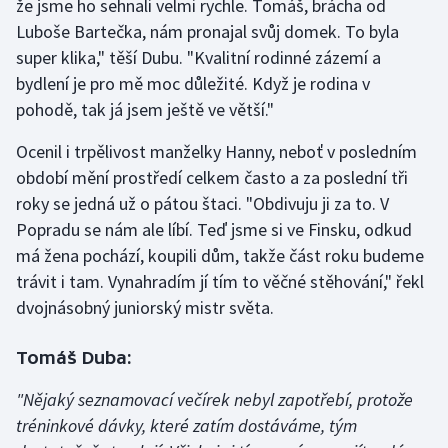
že jsme ho sehnali velmi rychle. Tomáš, brácha od
Luboše Bartečka, nám pronajal svůj domek. To byla
Gymnastika
super klika," těší Dubu. "Kvalitní rodinné zázemí a
bydlení je pro mě moc důležité. Když je rodina v
Házená
pohodě, tak já jsem ještě ve větší."
Jezdectví
Ocenil i trpělivost manželky Hanny, neboť v posledním
období mění prostředí celkem často a za poslední tři
Judo
roky se jedná už o pátou štaci. "Obdivuju ji za to. V
Popradu se nám ale líbí. Teď jsme si ve Finsku, odkud
Krasobruslení
má žena pochází, koupili dům, takže část roku budeme
trávit i tam. Vynahradím jí tím to věčné stěhování," řekl
Lezení
dvojnásobný juniorský mistr světa.
Lyže a snowboard
Tomáš Duba:
Moderní pětiboj
"Nějaký seznamovací večírek nebyl zapotřebí, protože
tréninkové dávky, které zatím dostáváme, tým
Motorsport