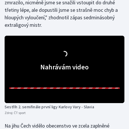
zmrazilo, nicméně jsme se snažili vstoupit do druhé
Olympijské hry
třetiny lépe, ale dopustili jsme se strašně moc chyb a
hloupých vyloučení," zhodnotil zápas sedminásobný
Parasport
extraligový mistr.
Plavání
Plážový volejbal
Ragby
Nahrávám video
Rychlobruslení
Rychlostní kanoistika
Short track
Sestřih 2. semifinále první ligy Karlovy Vary - Slavia
Zdroj:
ČT sport
Sportovní střelba
Na jihu Čech vidělo obecenstvo ve zcela zaplněné