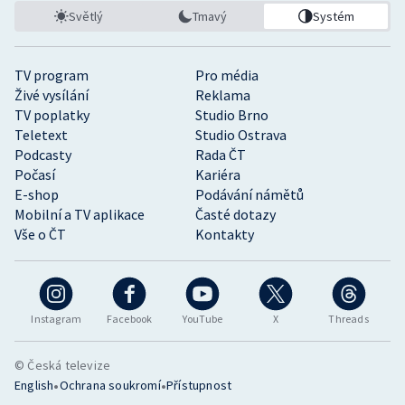
Světlý
Tmavý
Systém
TV program
Pro média
Živé vysílání
Reklama
TV poplatky
Studio Brno
Teletext
Studio Ostrava
Podcasty
Rada ČT
Počasí
Kariéra
E-shop
Podávání námětů
Mobilní a TV aplikace
Časté dotazy
Vše o ČT
Kontakty
Instagram
Facebook
YouTube
X
Threads
© Česká televize
•
•
English
Ochrana soukromí
Přístupnost