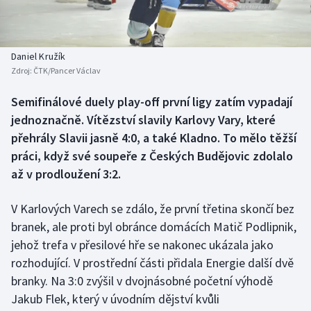
Baseball a softbal
Soutěže
Basketbal
Historické návraty
Daniel Kružík
Zdroj:
ČTK/Pancer Václav
Biatlon
Aplikace ČT sport
Semifinálové duely play-off první ligy zatím vypadají
Boby a skeleton
AZ kvíz
jednoznačně. Vítězství slavily Karlovy Vary, které
přehrály Slavii jasně 4:0, a také Kladno. To mělo těžší
Box
práci, když své soupeře z Českých Budějovic zdolalo
až v prodloužení 3:2.
Curling
V Karlových Varech se zdálo, že první třetina skončí bez
Dostihy
branek, ale proti byl obránce domácích Matič Podlipnik,
Florbal
jehož trefa v přesilové hře se nakonec ukázala jako
rozhodující. V prostřední části přidala Energie další dvě
Futsal
branky. Na 3:0 zvýšil v dvojnásobné početní výhodě
Jakub Flek, který v úvodním dějství kvůli
Golf