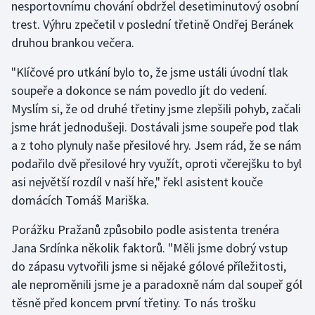
nesportovnímu chování obdržel desetiminutový osobní
trest. Výhru zpečetil v poslední třetině Ondřej Beránek
Gymnastika
druhou brankou večera.
Házená
"Klíčové pro utkání bylo to, že jsme ustáli úvodní tlak
soupeře a dokonce se nám povedlo jít do vedení.
Jezdectví
Myslím si, že od druhé třetiny jsme zlepšili pohyb, začali
jsme hrát jednodušeji. Dostávali jsme soupeře pod tlak
Judo
a z toho plynuly naše přesilové hry. Jsem rád, že se nám
podařilo dvě přesilové hry využít, oproti včerejšku to byl
Krasobruslení
asi největší rozdíl v naší hře," řekl asistent kouče
domácích Tomáš Mariška.
Lezení
Porážku Pražanů způsobilo podle asistenta trenéra
Lyže a snowboard
Jana Srdínka několik faktorů. "Měli jsme dobrý vstup
do zápasu vytvořili jsme si nějaké gólové příležitosti,
Moderní pětiboj
ale neproměnili jsme je a paradoxně nám dal soupeř gól
těsně před koncem první třetiny. To nás trošku
Motorsport