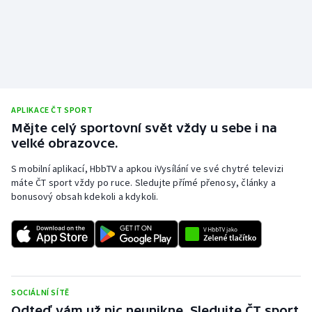
APLIKACE ČT SPORT
Mějte celý sportovní svět vždy u sebe i na
velké obrazovce.
S mobilní aplikací, HbbTV a apkou iVysílání ve své chytré televizi
máte ČT sport vždy po ruce. Sledujte přímé přenosy, články a
bonusový obsah kdekoli a kdykoli.
SOCIÁLNÍ SÍTĚ
Odteď vám už nic neunikne. Sledujte ČT sport