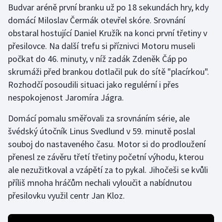
Budvar aréně první branku už po 18 sekundách hry, kdy
Stolní tenis
domácí Miloslav Čermák otevřel skóre. Srovnání
Triatlon
obstaral hostující Daniel Kružík na konci první třetiny v
přesilovce. Na další trefu si příznivci Motoru museli
Veslování
počkat do 46. minuty, v níž zadák Zdeněk Čáp po
skrumáži před brankou dotlačil puk do sítě "placírkou".
Vodní slalom
Rozhodčí posoudili situaci jako regulérní i přes
nespokojenost Jaromíra Jágra.
Volejbal
Domácí pomalu směřovali za srovnáním série, ale
Ostatní
švédský útočník Linus Svedlund v 59. minutě poslal
souboj do nastaveného času. Motor si do prodloužení
přenesl ze závěru třetí třetiny početní výhodu, kterou
ale nezužitkoval a vzápětí za to pykal. Jihočeši se kvůli
příliš mnoha hráčům nechali vyloučit a nabídnutou
přesilovku využil centr Jan Kloz.