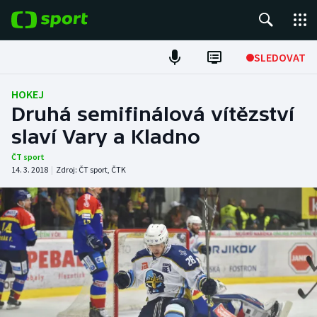
POPULÁRNÍ
SLEDOVAT
Fotbal
HOKEJ
Druhá semifinálová vítězství
Hokej
slaví Vary a Kladno
Tenis
ČT sport
14. 3. 2018
|
Zdroj:
ČT sport
,
ČTK
Atletika
Cyklistika
DALŠÍ SPORTY
Americký fotbal
NEPŘEHLÉDNĚTE