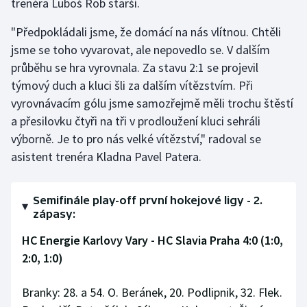
trenéra Luboš Rob starší.
"Předpokládali jsme, že domácí na nás vlítnou. Chtěli
jsme se toho vyvarovat, ale nepovedlo se. V dalším
průběhu se hra vyrovnala. Za stavu 2:1 se projevil
týmový duch a kluci šli za dalším vítězstvím. Při
vyrovnávacím gólu jsme samozřejmě měli trochu štěstí
a přesilovku čtyři na tři v prodloužení kluci sehráli
výborně. Je to pro nás velké vítězství," radoval se
asistent trenéra Kladna Pavel Patera.
Semifinále play-off první hokejové ligy - 2.
zápasy:
HC Energie Karlovy Vary - HC Slavia Praha 4:0 (1:0,
2:0, 1:0)
Branky: 28. a 54. O. Beránek, 20. Podlipnik, 32. Flek.