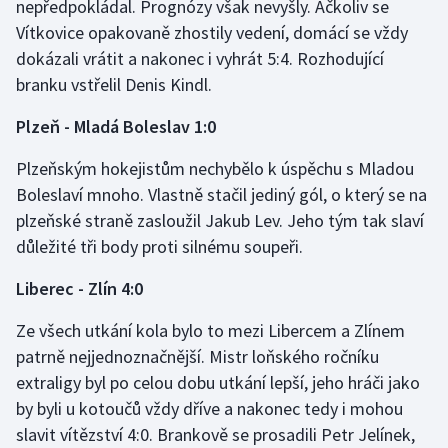
nepředpokládal. Prognózy však nevyšly. Ačkoliv se
Vítkovice opakovaně zhostily vedení, domácí se vždy
dokázali vrátit a nakonec i vyhrát 5:4. Rozhodující
branku vstřelil Denis Kindl.
Plzeň - Mladá Boleslav 1:0
Plzeňským hokejistům nechybělo k úspěchu s Mladou
Boleslaví mnoho. Vlastně stačil jediný gól, o který se na
plzeňské straně zasloužil Jakub Lev. Jeho tým tak slaví
důležité tři body proti silnému soupeři.
Liberec - Zlín 4:0
Ze všech utkání kola bylo to mezi Libercem a Zlínem
patrně nejjednoznačnější. Mistr loňského ročníku
extraligy byl po celou dobu utkání lepší, jeho hráči jako
by byli u kotoučů vždy dříve a nakonec tedy i mohou
slavit vítězství 4:0. Brankově se prosadili Petr Jelínek,