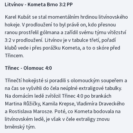
Litvínov - Kometa Brno 3:2 PP
Gymnastika
Karel Kubát se stal momentálním hrdinou litvínovského
hokeje. V prodloužení to byl právě on, kdo přesnou
Házená
ranou prostřelil gólmana a zařídil svému týmu vítězství
3:2 v prodloužení. Litvínov je v tabulce třetí, pořadí
Jezdectví
klubů vede i přes porážku Kometa, a to o skóre před
Třincem.
Judo
Třinec - Olomouc 4:0
Krasobruslení
Třinečtí hokejisté si poradili s olomouckým soupeřem a
Lezení
na čas se vyšvihli do čela neúplné extraligové tabulky.
Na domácím ledě zvítězil Třinec 4:0 po brankách
Lyže a snowboard
Martina Růžičky, Kamila Krepse, Vladimíra Draveckého
a Rostislava Marosze. Poté, co Kometa bodovala na
Moderní pětiboj
litvínovském ledě, je však v čele extraligy znovu
brněnský tým.
Motorsport