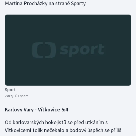
Martina Procházky na straně Sparty.
Stolní tenis
Triatlon
Veslování
Vodní slalom
Volejbal
Ostatní
Sport
Zdroj:
ČT sport
Karlovy Vary - Vítkovice 5:4
Od karlovarských hokejistů se před utkáním s
Vítkovicemi tolik nečekalo a bodový úspěch se příliš