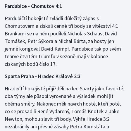
Pardubice - Chomutov 4:1
Olympijské hry
Pardubičtí hokejisté zvládli důležitý zápas s
Parasport
Chomutovem a získali cenné tři body za vítězství 4:1.
Brankami se na něm podíleli Nicholas Schaus, David
Plavání
Tomášek, Petr Sýkora a Michal Bárta, za hosty jen
jemně korigoval David Kämpf. Pardubice tak po svém
Plážový volejbal
teprve čtvrtém triumfu v sezoně mají v kolonce
získaných bodů číslo 17.
Ragby
Sparta Praha - Hradec Králové 2:3
Rychlobruslení
Hradečtí hokejisté přijížděli na led Sparty jako favorité,
Rychlostní kanoistika
oba týmy ale působí vyrovnaně a výsledek mohl jít
oběma směry. Nakonec měli navrch hosté, kteří poté,
Short track
co se prosadili René Vydarený, Tomáš Knotek a Jake
Newton, mohou slavit tři body. Výhře Hradce 3:2
Sportovní střelba
nezabránily ani přesné zásahy Petra Kumstáta a