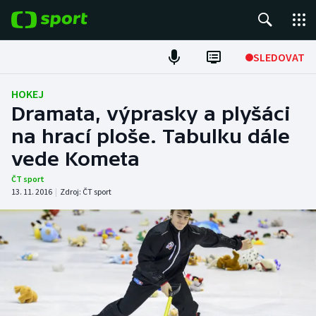
POPULÁRNÍ
SLEDOVAT
Fotbal
HOKEJ
Dramata, výprasky a plyšáci
Hokej
na hrací ploše. Tabulku dále
vede Kometa
Tenis
ČT sport
Atletika
13. 11. 2016
|
Zdroj:
ČT sport
Cyklistika
DALŠÍ SPORTY
Americký fotbal
NEPŘEHLÉDNĚTE