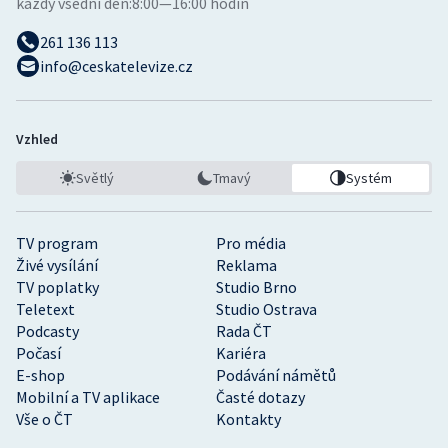
každý všední den:
8:00—16:00 hodin
261 136 113
info@ceskatelevize.cz
Vzhled
Světlý
Tmavý
Systém
TV program
Pro média
Živé vysílání
Reklama
TV poplatky
Studio Brno
Teletext
Studio Ostrava
Podcasty
Rada ČT
Počasí
Kariéra
E-shop
Podávání námětů
Mobilní a TV aplikace
Časté dotazy
Vše o ČT
Kontakty