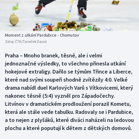
Baseball a softbal
Soutěže
Basketbal
Historické návraty
Biatlon
Aplikace ČT sport
Moment z utkání Pardubice - Chomutov
Zdroj:
ČTK/Taneček David
Boby a skeleton
AZ kvíz
Praha – Mnoho branek, těsné, ale i velmi
jednoznačné výsledky, to všechno přinesla utkání
Box
hokejové extraligy. Dařilo se týmům Třince a Liberce,
Curling
které nad svými soupeři shodně zvítězily 4:0. Velké
drama nabídl duel Karlových Varů s Vítkovicemi, který
Dostihy
nakonec těsně (5:4) vyzněl pro Západočechy.
Litvínov v dramatickém prodloužení porazil Kometu,
Florbal
která ale stále vede tabulku. Radovaly se i Pardubice,
a to nejen z plyšáků, které diváci naházeli na ledovou
Futsal
plochu a které poputují k dětem z dětských domovů.
Golf