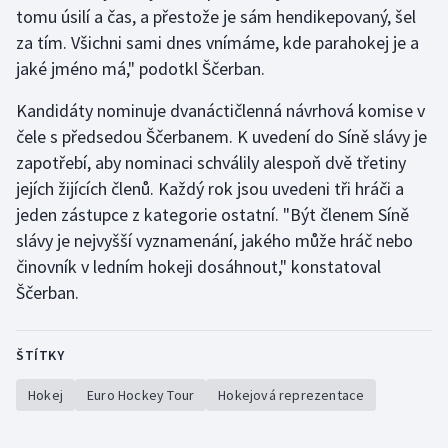
tomu úsilí a čas, a přestože je sám hendikepovaný, šel
za tím. Všichni sami dnes vnímáme, kde parahokej je a
jaké jméno má," podotkl Ščerban.
Kandidáty nominuje dvanáctičlenná návrhová komise v
čele s předsedou Ščerbanem. K uvedení do Síně slávy je
zapotřebí, aby nominaci schválily alespoň dvě třetiny
jejích žijících členů. Každý rok jsou uvedeni tři hráči a
jeden zástupce z kategorie ostatní. "Být členem Síně
slávy je nejvyšší vyznamenání, jakého může hráč nebo
činovník v ledním hokeji dosáhnout," konstatoval
Ščerban.
ŠTÍTKY
Hokej
Euro Hockey Tour
Hokejová reprezentace