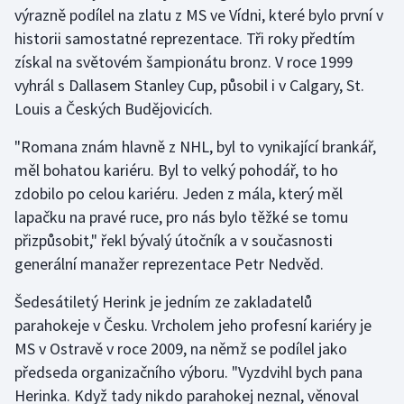
výrazně podílel na zlatu z MS ve Vídni, které bylo první v
historii samostatné reprezentace. Tři roky předtím
získal na světovém šampionátu bronz. V roce 1999
vyhrál s Dallasem Stanley Cup, působil i v Calgary, St.
Louis a Českých Budějovicích.
"Romana znám hlavně z NHL, byl to vynikající brankář,
měl bohatou kariéru. Byl to velký pohodář, to ho
zdobilo po celou kariéru. Jeden z mála, který měl
lapačku na pravé ruce, pro nás bylo těžké se tomu
přizpůsobit," řekl bývalý útočník a v současnosti
generální manažer reprezentace Petr Nedvěd.
Šedesátiletý Herink je jedním ze zakladatelů
parahokeje v Česku. Vrcholem jeho profesní kariéry je
MS v Ostravě v roce 2009, na němž se podílel jako
předseda organizačního výboru. "Vyzdvihl bych pana
Herinka. Když tady nikdo parahokej neznal, věnoval