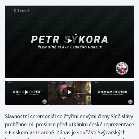
Gymnastika
Házená
Jezdectví
Judo
Krasobruslení
Lezení
Lyže a snowboard
Slavnostní ceremoniál se čtyřmi novými členy Síně slávy
Moderní pětiboj
proběhne 14. prosince před utkáním české reprezentace
s Finskem v O2 areně. Zápas je součástí Švýcarských
Motorsport