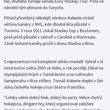
her, druhého turnaje seriálu Euro Hockey Tour. Poté se
národní tým přesune do Curychu.
Olympijské hry
Pětačtyřicetiletý někdejší obránce Kaberle strávil
Parasport
většinu kariéry v NHL, kde dlouhá léta působil v
Torontu. V roce 2011 získal Stanley Cup s Bostonem,
Plavání
poté ještě působil v zámoří v Carolině a Montrealu.
Plážový volejbal
Závěr bohaté kariéry prožil v dresu Kladna a Brna.
Ragby
S reprezentací má kompletní sbírku medailí. Vyhrál s ní
Rychlobruslení
mistrovství světa 2005 ve Vídni, o rok později získal na
olympijských hrách v Turíně bronz a na světovém
Rychlostní kanoistika
šampionátu v Rize stříbro. Tomáš Kaberle doplní v Síni
slávy českého hokeje otce i bratra Františka.
Short track
"Lidsky velmi dobrý kluk, dobrý do party. Velice chytrý
Sportovní střelba
hokejista, dirigent hry, který organizoval založení