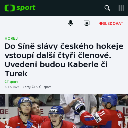
POPULÁRNÍ
SLEDOVAT
Fotbal
HOKEJ
Do Síně slávy českého hokeje
Hokej
vstoupí další čtyři členové.
Uvedeni budou Kaberle či
Tenis
Turek
Atletika
ČT sport
6. 12. 2023
|
Zdroj:
ČTK
,
ČT sport
Cyklistika
DALŠÍ SPORTY
Americký fotbal
NEPŘEHLÉDNĚTE