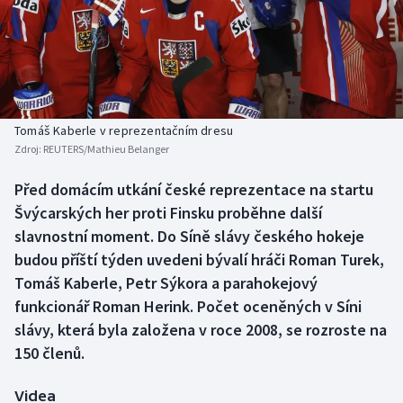
Baseball a softbal
Soutěže
Basketbal
Historické návraty
Biatlon
Aplikace ČT sport
Tomáš Kaberle v reprezentačním dresu
Boby a skeleton
AZ kvíz
Zdroj:
REUTERS/Mathieu Belanger
Box
Před domácím utkání české reprezentace na startu
Švýcarských her proti Finsku proběhne další
Curling
slavnostní moment. Do Síně slávy českého hokeje
budou příští týden uvedeni bývalí hráči Roman Turek,
Dostihy
Tomáš Kaberle, Petr Sýkora a parahokejový
funkcionář Roman Herink. Počet oceněných v Síni
Florbal
slávy, která byla založena v roce 2008, se rozroste na
150 členů.
Futsal
Videa
Golf