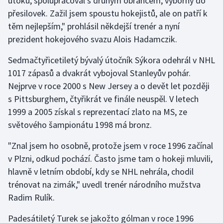
útoku, spolupracoval s druhým obráncem, výborný do
Stolní tenis
přesilovek. Zažil jsem spoustu hokejistů, ale on patří k
těm nejlepším," prohlásil někdejší trenér a nyní
Triatlon
prezident hokejového svazu Alois Hadamczik.
Veslování
Sedmačtyřicetiletý bývalý útočník Sýkora odehrál v NHL
1017 zápasů a dvakrát vybojoval Stanleyův pohár.
Vodní slalom
Nejprve v roce 2000 s New Jersey a o devět let později
s Pittsburghem, čtyřikrát ve finále neuspěl. V letech
Volejbal
1999 a 2005 získal s reprezentací zlato na MS, ze
světového šampionátu 1998 má bronz.
Ostatní
"Znal jsem ho osobně, protože jsem v roce 1996 začínal
v Plzni, odkud pochází. Často jsme tam o hokeji mluvili,
hlavně v letním období, kdy se NHL nehrála, chodil
trénovat na zimák," uvedl trenér národního mužstva
Radim Rulík.
Padesátiletý Turek se jakožto gólman v roce 1996