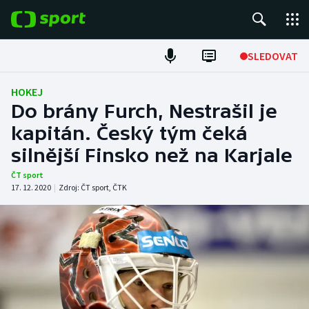
POPULÁRNÍ
SLEDOVAT
Fotbal
HOKEJ
Do brány Furch, Nestrašil je
Hokej
kapitán. Český tým čeká
silnější Finsko než na Karjale
Tenis
ČT sport
Atletika
17. 12. 2020
|
Zdroj:
ČT sport
,
ČTK
Cyklistika
DALŠÍ SPORTY
Americký fotbal
NEPŘEHLÉDNĚTE