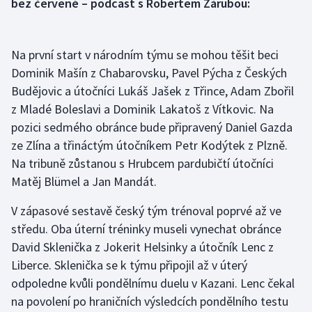
bez červené – podcast s Robertem Zárubou:
Olympijské hry
Na první start v národním týmu se mohou těšit beci
Parasport
Dominik Mašín z Chabarovsku, Pavel Pýcha z Českých
Plavání
Budějovic a útočníci Lukáš Jašek z Třince, Adam Zbořil
z Mladé Boleslavi a Dominik Lakatoš z Vítkovic. Na
Plážový volejbal
pozici sedmého obránce bude připravený Daniel Gazda
ze Zlína a třináctým útočníkem Petr Kodýtek z Plzně.
Ragby
Na tribuně zůstanou s Hrubcem pardubičtí útočníci
Matěj Blümel a Jan Mandát.
Rychlobruslení
V zápasové sestavě český tým trénoval poprvé až ve
Rychlostní kanoistika
středu. Oba úterní tréninky museli vynechat obránce
David Sklenička z Jokerit Helsinky a útočník Lenc z
Short track
Liberce. Sklenička se k týmu připojil až v úterý
odpoledne kvůli pondělnímu duelu v Kazani. Lenc čekal
Sportovní střelba
na povolení po hraničních výsledcích pondělního testu