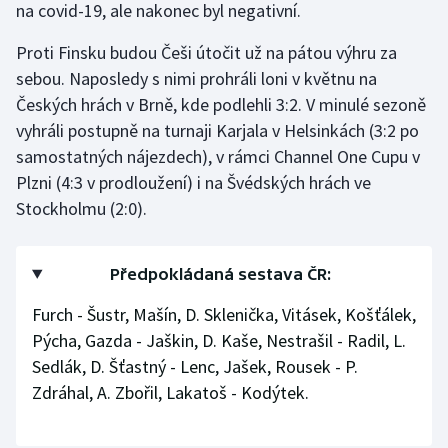
na covid-19, ale nakonec byl negativní.
Stolní tenis
Proti Finsku budou Češi útočit už na pátou výhru za
Triatlon
sebou. Naposledy s nimi prohráli loni v květnu na
Českých hrách v Brně, kde podlehli 3:2. V minulé sezoně
Veslování
vyhráli postupně na turnaji Karjala v Helsinkách (3:2 po
samostatných nájezdech), v rámci Channel One Cupu v
Vodní slalom
Plzni (4:3 v prodloužení) i na Švédských hrách ve
Volejbal
Stockholmu (2:0).
Ostatní
Předpokládaná sestava ČR:
Furch - Šustr, Mašín, D. Sklenička, Vitásek, Košťálek,
Pýcha, Gazda - Jaškin, D. Kaše, Nestrašil - Radil, L.
Sedlák, D. Šťastný - Lenc, Jašek, Rousek - P.
Zdráhal, A. Zbořil, Lakatoš - Kodýtek.