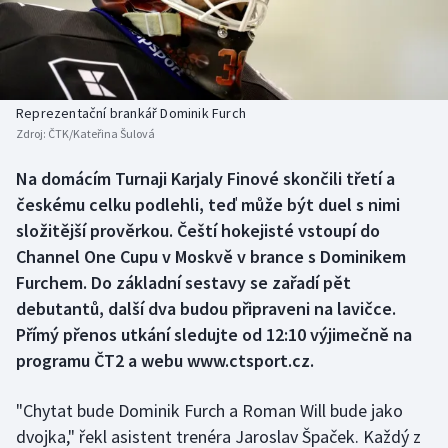
Baseball a softbal
Soutěže
Basketbal
Historické návraty
Biatlon
Aplikace ČT sport
Reprezentační brankář Dominik Furch
Zdroj:
ČTK/Kateřina Šulová
Boby a skeleton
AZ kvíz
Na domácím Turnaji Karjaly Finové skončili třetí a
českému celku podlehli, teď může být duel s nimi
Box
složitější prověrkou. Čeští hokejisté vstoupí do
Curling
Channel One Cupu v Moskvě v brance s Dominikem
Furchem. Do základní sestavy se zařadí pět
Dostihy
debutantů, další dva budou připraveni na lavičce.
Přímý přenos utkání sledujte od 12:10 výjimečně na
Florbal
programu ČT2 a webu www.ctsport.cz.
Futsal
"Chytat bude Dominik Furch a Roman Will bude jako
dvojka," řekl asistent trenéra Jaroslav Špaček. Každý z
Golf