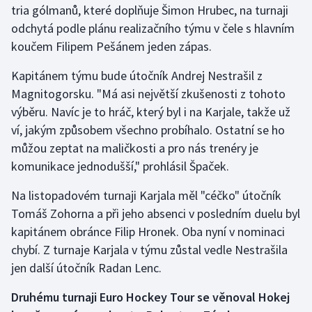
tria gólmanů, které doplňuje Šimon Hrubec, na turnaji
odchytá podle plánu realizačního týmu v čele s hlavním
Gymnastika
koučem Filipem Pešánem jeden zápas.
Házená
Kapitánem týmu bude útočník Andrej Nestrašil z
Magnitogorsku. "Má asi největší zkušenosti z tohoto
Jezdectví
výběru. Navíc je to hráč, který byl i na Karjale, takže už
ví, jakým způsobem všechno probíhalo. Ostatní se ho
Judo
můžou zeptat na maličkosti a pro nás trenéry je
komunikace jednodušší," prohlásil Špaček.
Krasobruslení
Na listopadovém turnaji Karjala měl "céčko" útočník
Lezení
Tomáš Zohorna a při jeho absenci v posledním duelu byl
kapitánem obránce Filip Hronek. Oba nyní v nominaci
Lyže a snowboard
chybí. Z turnaje Karjala v týmu zůstal vedle Nestrašila
Moderní pětiboj
jen další útočník Radan Lenc.
Druhému turnaji Euro Hockey Tour se věnoval Hokej
Motorsport