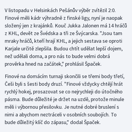
V listopadu v Helsinkách Pešánův výběr zvítězil 2:0.
Finové měli kádr výhradně z finské ligy, nyní je naopak
složený jen z krajánků. Kouč Jukka Jalonen má 14 hráčů
z KHL, devět ze Švédska a tři ze Švýcarska. "Jsou tam
mraky hráčů, kteří hrají KHL, a jejich sestava se oproti
Karjale určitě zlepšila. Budou chtít udělat lepší dojem,
než udělali doma, a pro nás to bude velmi dobrá
prověrka hned na začátek," prohlásil Špaček.
Finové na domácím turnaji skončili se třemi body třetí,
Češi byli s šesti body druzí. "Finové vždycky chtějí hrát
rychlý hokej, prosazovat se co nejrychleji do útočného
pásma. Bude důležité je držet na uzdě, protože minule
měli i výbornou přesilovku. Je nutné dobré bruslení s
nimi a abychom neztráceli v osobních soubojích. To
bude důležitý klíč do zápasu," dodal Špaček.