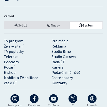
Vzhled
Světlý
Tmavý
Systém
TV program
Pro média
Živé vysílání
Reklama
TV poplatky
Studio Brno
Teletext
Studio Ostrava
Podcasty
Rada ČT
Počasí
Kariéra
E-shop
Podávání námětů
Mobilní a TV aplikace
Časté dotazy
Vše o ČT
Kontakty
Instagram
Facebook
YouTube
X
Threads