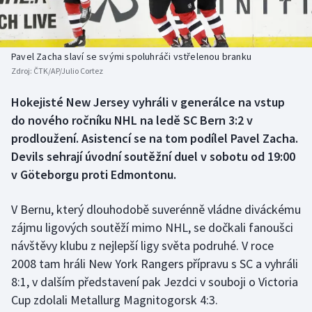
Baseball a softbal
Soutěže
Basketbal
Historické návraty
Pavel Zacha slaví se svými spoluhráči vstřelenou branku
Zdroj:
ČTK/AP/Julio Cortez
Biatlon
Aplikace ČT sport
Hokejisté New Jersey vyhráli v generálce na vstup
Boby a skeleton
AZ kvíz
do nového ročníku NHL na ledě SC Bern 3:2 v
prodloužení. Asistencí se na tom podílel Pavel Zacha.
Box
Devils sehrají úvodní soutěžní duel v sobotu od 19:00
v Göteborgu proti Edmontonu.
Curling
V Bernu, který dlouhodobě suverénně vládne diváckému
Dostihy
zájmu ligových soutěží mimo NHL, se dočkali fanoušci
Florbal
návštěvy klubu z nejlepší ligy světa podruhé. V roce
2008 tam hráli New York Rangers přípravu s SC a vyhráli
Futsal
8:1, v dalším představení pak Jezdci v souboji o Victoria
Cup zdolali Metallurg Magnitogorsk 4:3.
Golf