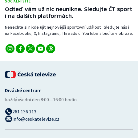
SOCIÁLNÍ SÍTĚ
Odteď vám už nic neunikne. Sledujte ČT sport
i na dalších platformách.
Nenechte si nikde ujít nejnovější sportovní události. Sledujte nás i
na Facebooku, X, Instagramu, Threads či YouTube a buďte v obraze.
Divácké centrum
každý všední den:
8:00—16:00 hodin
261 136 113
info@ceskatelevize.cz