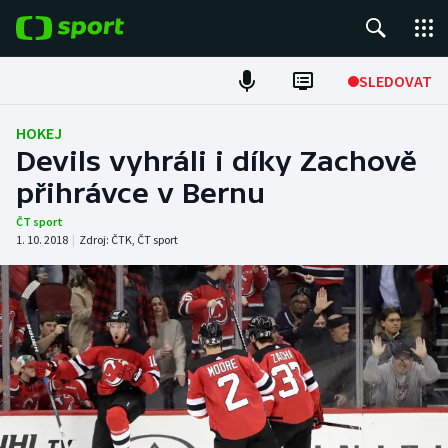
POPULÁRNÍ
SLEDOVAT
Fotbal
HOKEJ
Devils vyhráli i díky Zachově
Hokej
přihrávce v Bernu
Tenis
ČT sport
1. 10. 2018
|
Zdroj:
ČTK
,
ČT sport
Atletika
Cyklistika
DALŠÍ SPORTY
Americký fotbal
NEPŘEHLÉDNĚTE