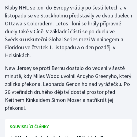
Kluby NHL se loni do Evropy vrátily po šesti letech a v
Gymnastika
listopadu se ve Stockholmu představily ve dvou duelech
Ottawa s Coloradem. Letos i loni se hrály přípravné
Házená
duely také v Číně. V základní části se po duelu ve
Švédsku uskuteční Global Series mezi Winnipegem a
Jezdectví
Floridou ve čtvrtek 1. listopadu a o den později v
Helsinkách.
Judo
New Jersey se proti Bernu dostalo do vedení v šesté
Krasobruslení
minutě, kdy Miles Wood uvolnil Andyho Greenyho, který
zblízka překonal Leonarda Genoniho nad vyrážečku. Po
Lezení
26 vteřinách druhého dějství dostal prostor před
Keithem Kinkaidem Simon Moser a natřikrát jej
Lyže a snowboard
překonal.
Moderní pětiboj
SOUVISEJÍCÍ ČLÁNKY
Motorsport