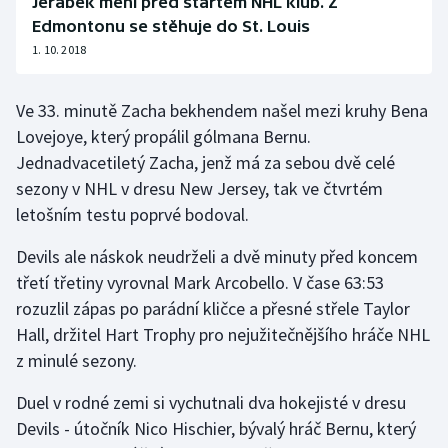
Jeřábek mění před startem NHL klub. Z
Edmontonu se stěhuje do St. Louis
Olympijské hry
1. 10. 2018
Parasport
Ve 33. minutě Zacha bekhendem našel mezi kruhy Bena
Plavání
Lovejoye, který propálil gólmana Bernu.
Jednadvacetiletý Zacha, jenž má za sebou dvě celé
Plážový volejbal
sezony v NHL v dresu New Jersey, tak ve čtvrtém
letošním testu poprvé bodoval.
Ragby
Devils ale náskok neudrželi a dvě minuty před koncem
Rychlobruslení
třetí třetiny vyrovnal Mark Arcobello. V čase 63:53
rozuzlil zápas po parádní kličce a přesné střele Taylor
Rychlostní kanoistika
Hall, držitel Hart Trophy pro nejužitečnějšího hráče NHL
z minulé sezony.
Short track
Duel v rodné zemi si vychutnali dva hokejisté v dresu
Sportovní střelba
Devils - útočník Nico Hischier, bývalý hráč Bernu, který