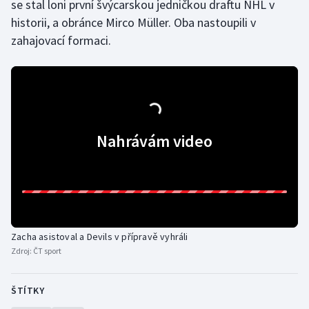
se stal loni první švýcarskou jedničkou draftu NHL v
Stolní tenis
historii, a obránce Mirco Müller. Oba nastoupili v
zahajovací formaci.
Triatlon
Veslování
Vodní slalom
Nahrávám video
Volejbal
Ostatní
Zacha asistoval a Devils v přípravě vyhráli
Zdroj:
ČT sport
ŠTÍTKY