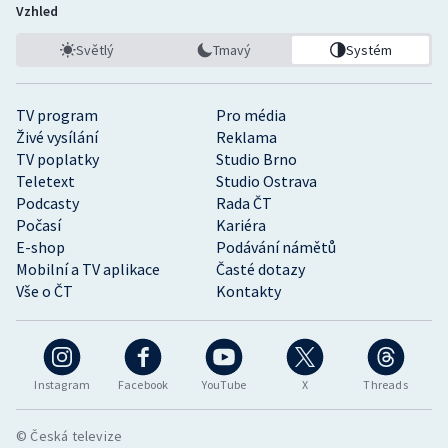
Vzhled
Světlý
Tmavý
Systém
TV program
Pro média
Živé vysílání
Reklama
TV poplatky
Studio Brno
Teletext
Studio Ostrava
Podcasty
Rada ČT
Počasí
Kariéra
E-shop
Podávání námětů
Mobilní a TV aplikace
Časté dotazy
Vše o ČT
Kontakty
Instagram
Facebook
YouTube
X
Threads
© Česká televize