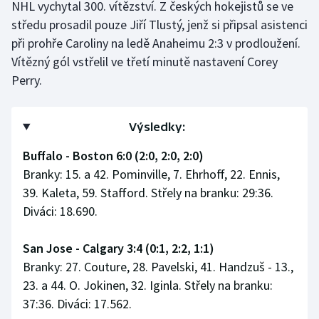
NHL vychytal 300. vítězství. Z českých hokejistů se ve
Stolní tenis
středu prosadil pouze Jiří Tlustý, jenž si připsal asistenci
při prohře Caroliny na ledě Anaheimu 2:3 v prodloužení.
Triatlon
Vítězný gól vstřelil ve třetí minutě nastavení Corey
Veslování
Perry.
Vodní slalom
Výsledky:
Volejbal
Buffalo - Boston 6:0 (2:0, 2:0, 2:0)
Branky: 15. a 42. Pominville, 7. Ehrhoff, 22. Ennis,
Ostatní
39. Kaleta, 59. Stafford. Střely na branku: 29:36.
Diváci: 18.690.
San Jose - Calgary 3:4 (0:1, 2:2, 1:1)
Branky: 27. Couture, 28. Pavelski, 41. Handzuš - 13.,
23. a 44. O. Jokinen, 32. Iginla. Střely na branku:
37:36. Diváci: 17.562.