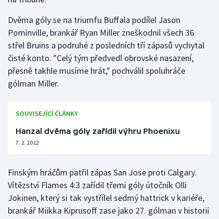
Olympijské hry
Dvěma góly se na triumfu Buffala podílel Jason
Pominville, brankář Ryan Miller zneškodnil všech 36
Parasport
střel Bruins a podruhé z posledních tří zápasů vychytal
čisté konto. "Celý tým předvedl obrovské nasazení,
Plavání
přesně takhle musíme hrát," pochválil spoluhráče
gólman Miller.
Plážový volejbal
Ragby
SOUVISEJÍCÍ ČLÁNKY
Hanzal dvěma góly zařídil výhru Phoenixu
Rychlobruslení
7. 2. 2012
Rychlostní kanoistika
Finským hráčům patřil zápas San Jose proti Calgary.
Short track
Vítězství Flames 4:3 zařídil třemi góly útočník Olli
Jokinen, který si tak vystřílel sedmý hattrick v kariéře,
Sportovní střelba
brankář Miikka Kiprusoff zase jako 27. gólman v historii