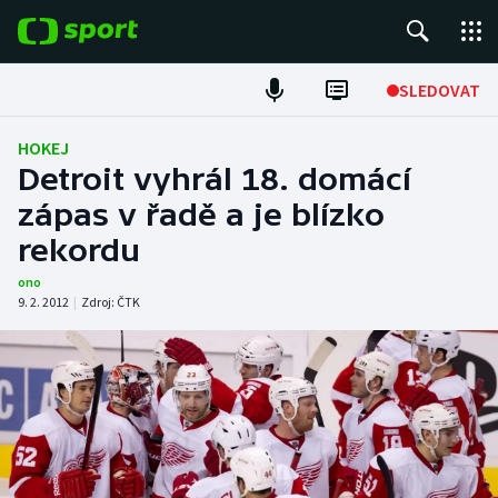
POPULÁRNÍ
SLEDOVAT
Fotbal
HOKEJ
Detroit vyhrál 18. domácí
Hokej
zápas v řadě a je blízko
rekordu
Tenis
ono
Atletika
9. 2. 2012
|
Zdroj:
ČTK
Cyklistika
DALŠÍ SPORTY
Americký fotbal
NEPŘEHLÉDNĚTE