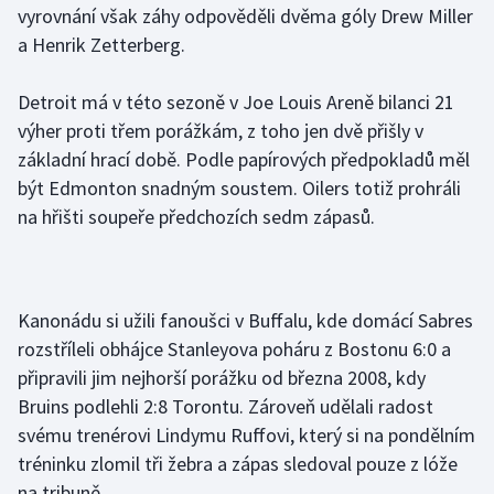
vyrovnání však záhy odpověděli dvěma góly Drew Miller
a Henrik Zetterberg.
Gymnastika
Detroit má v této sezoně v Joe Louis Areně bilanci 21
Házená
výher proti třem porážkám, z toho jen dvě přišly v
Jezdectví
základní hrací době. Podle papírových předpokladů měl
být Edmonton snadným soustem. Oilers totiž prohráli
Judo
na hřišti soupeře předchozích sedm zápasů.
Krasobruslení
Lezení
Kanonádu si užili fanoušci v Buffalu, kde domácí Sabres
rozstříleli obhájce Stanleyova poháru z Bostonu 6:0 a
Lyže a snowboard
připravili jim nejhorší porážku od března 2008, kdy
Bruins podlehli 2:8 Torontu. Zároveň udělali radost
Moderní pětiboj
svému trenérovi Lindymu Ruffovi, který si na pondělním
tréninku zlomil tři žebra a zápas sledoval pouze z lóže
Motorsport
na tribuně.