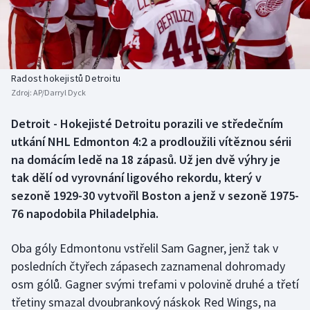
Baseball a softbal
Soutěže
Basketbal
Historické návraty
Biatlon
Aplikace ČT sport
Radost hokejistů Detroitu
Zdroj:
AP/Darryl Dyck
Boby a skeleton
AZ kvíz
Detroit - Hokejisté Detroitu porazili ve středečním
utkání NHL Edmonton 4:2 a prodloužili vítěznou sérii
Box
na domácím ledě na 18 zápasů. Už jen dvě výhry je
Curling
tak dělí od vyrovnání ligového rekordu, který v
sezoně 1929-30 vytvořil Boston a jenž v sezoně 1975-
Dostihy
76 napodobila Philadelphia.
Florbal
Oba góly Edmontonu vstřelil Sam Gagner, jenž tak v
posledních čtyřech zápasech zaznamenal dohromady
Futsal
osm gólů. Gagner svými trefami v polovině druhé a třetí
třetiny smazal dvoubrankový náskok Red Wings, na
Golf