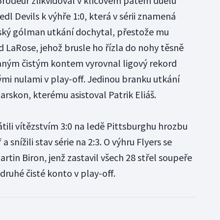
rodeur zlikvidoval v klíčovém pátém duelu
edl Devils k výhře 1:0, která v sérii znamená
dský gólman utkání dochytal, přestože mu
d LaRose, jehož brusle ho řízla do nohy těsně
aným čistým kontem vyrovnal ligový rekord
ými nulami v play-off. Jedinou branku utkání
Clarskon, kterému asistoval Patrik Eliáš.
tili vítězstvím 3:0 na ledě Pittsburghu hrozbu
a snížili stav série na 2:3. O výhru Flyers se
rtin Biron, jenž zastavil všech 28 střel soupeře
druhé čisté konto v play-off.