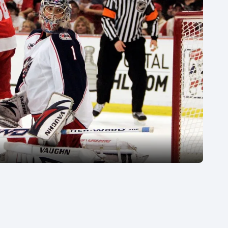
Moderní pětiboj
Triatlon
Motorsport
Veslování
Olympijské hry
Vodní slalom
Parasport
Volejbal
Plavání
Ostatní
Plážový volejbal