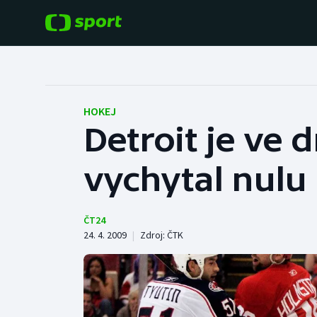
POPULÁRNÍ
DALŠÍ SPORTY
Fotbal
Americký fotbal
HOKEJ
Detroit je ve
Hokej
Baseball a softbal
vychytal nulu
Tenis
Basketbal
Atletika
Biatlon
ČT24
24. 4. 2009
|
Zdroj:
ČTK
Cyklistika
Boby a skeleton
Box