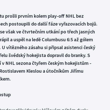
tu prošli prvním kolem play-off NHL bez
ech postoupili do další fáze vyřazovacích bojů.
se však ve čtvrtečním utkání po třech jasných
rápil a uspěl na ledě Columbusu 6:5 až gólem
 U vítězného zásahu si připsal asistenci český
třelu švédský hokejista dopravil do branky. S
 v NHL sezona čtyřem českým hokejistům -
Rostislavem Kleslou a útočníkům Jiřímu
čkem.
postup