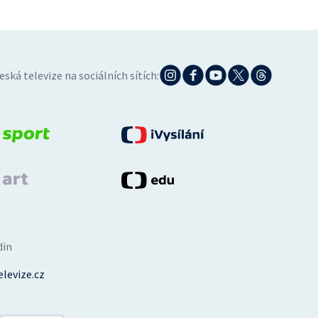
eská televize na sociálních sítích:
din
levize.cz