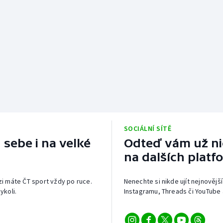
SOCIÁLNÍ SÍTĚ
 sebe i na velké
Odteď vám už nic
na dalších platf
izi máte ČT sport vždy po ruce.
Nenechte si nikde ujít nejnovější
ykoli.
Instagramu, Threads či YouTube 