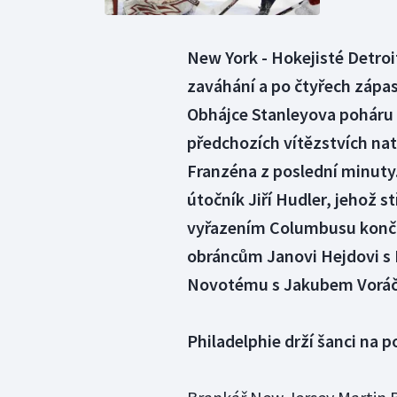
New York - Hokejisté Detroi
zaváhání a po čtyřech zápas
Obhájce Stanleyova poháru 
předchozích vítězstvích nat
Franzéna z poslední minuty.
útočník Jiří Hudler, jehož s
vyřazením Columbusu končí
obráncům Janovi Hejdovi s 
Novotému s Jakubem Vorá
Philadelphie drží šanci na 