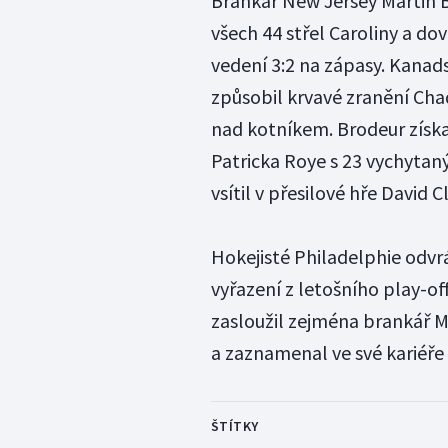
Brankář New Jersey Martin B
všech 44 střel Caroliny a dov
vedení 3:2 na zápasy. Kana
způsobil krvavé zranění Cha
nad kotníkem. Brodeur získ
Patricka Roye s 23 vychytan
vsítil v přesilové hře David 
Hokejisté Philadelphie odvrá
vyřazení z letošního play-off 
zasloužil zejména brankář Ma
a zaznamenal ve své kariéře 
ŠTÍTKY