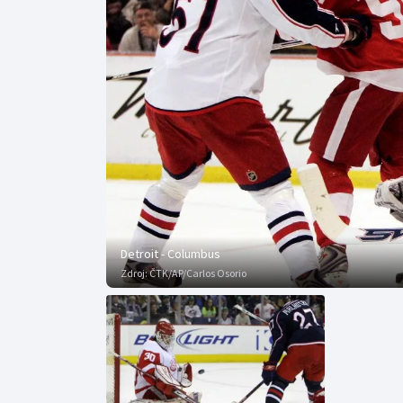
Curling
Dostihy
Florbal
Futsal
Golf
Gymnastika
Detroit - Columbus
Zdroj:
ČTK/AP/Carlos Osorio