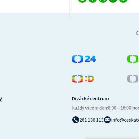
Č
Divácké centrum
ů
každý všední den:
8:00—16:00 ho
261 136 113
info@ceskate