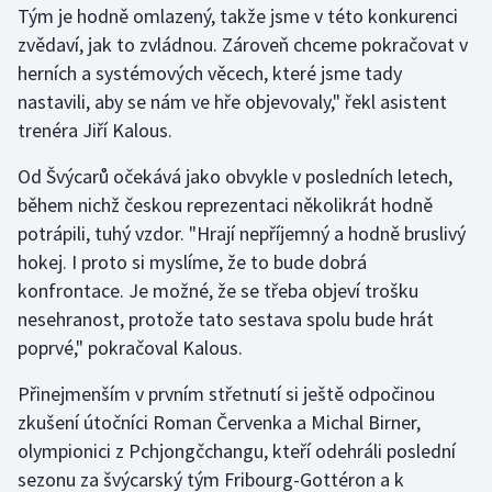
Tým je hodně omlazený, takže jsme v této konkurenci
zvědaví, jak to zvládnou. Zároveň chceme pokračovat v
Gymnastika
herních a systémových věcech, které jsme tady
nastavili, aby se nám ve hře objevovaly," řekl asistent
Házená
trenéra Jiří Kalous.
Jezdectví
Od Švýcarů očekává jako obvykle v posledních letech,
během nichž českou reprezentaci několikrát hodně
Judo
potrápili, tuhý vzdor. "Hrají nepříjemný a hodně bruslivý
hokej. I proto si myslíme, že to bude dobrá
Krasobruslení
konfrontace. Je možné, že se třeba objeví trošku
Lezení
nesehranost, protože tato sestava spolu bude hrát
poprvé," pokračoval Kalous.
Lyže a snowboard
Přinejmenším v prvním střetnutí si ještě odpočinou
Moderní pětiboj
zkušení útočníci Roman Červenka a Michal Birner,
olympionici z Pchjongčchangu, kteří odehráli poslední
Motorsport
sezonu za švýcarský tým Fribourg-Gottéron a k