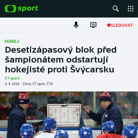
POPULÁRNÍ
SLEDOVAT
Fotbal
HOKEJ
Desetizápasový blok před
Hokej
šampionátem odstartují
hokejisté proti Švýcarsku
Tenis
ČT sport
Atletika
4. 4. 2018
|
Zdroj:
ČT sport
,
ČTK
Cyklistika
DALŠÍ SPORTY
Americký fotbal
NEPŘEHLÉDNĚTE