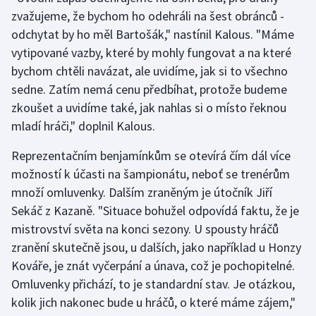
Stolní tenis
zvažujeme, že bychom ho odehráli na šest obránců -
odchytat by ho měl Bartošák," nastínil Kalous. "Máme
Triatlon
vytipované vazby, které by mohly fungovat a na které
bychom chtěli navázat, ale uvidíme, jak si to všechno
Veslování
sedne. Zatím nemá cenu předbíhat, protože budeme
zkoušet a uvidíme také, jak nahlas si o místo řeknou
Vodní slalom
mladí hráči," doplnil Kalous.
Volejbal
Reprezentačním benjamínkům se otevírá čím dál více
možností k účasti na šampionátu, neboť se trenérům
Ostatní
množí omluvenky. Dalším zraněným je útočník Jiří
Sekáč z Kazaně. "Situace bohužel odpovídá faktu, že je
mistrovství světa na konci sezony. U spousty hráčů
zranění skutečně jsou, u dalších, jako například u Honzy
Kováře, je znát vyčerpání a únava, což je pochopitelné.
Omluvenky přichází, to je standardní stav. Je otázkou,
kolik jich nakonec bude u hráčů, o které máme zájem,"