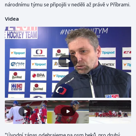
národnímu týmu se připojili v neděli až právě v Příbrami.
Olympijské hry
Videa
Parasport
Plavání
Plážový volejbal
Ragby
Rychlobruslení
Rychlostní kanoistika
Short track
Sportovní střelba
"Úvodní zápas odehrajeme na osm beků, pro druhý