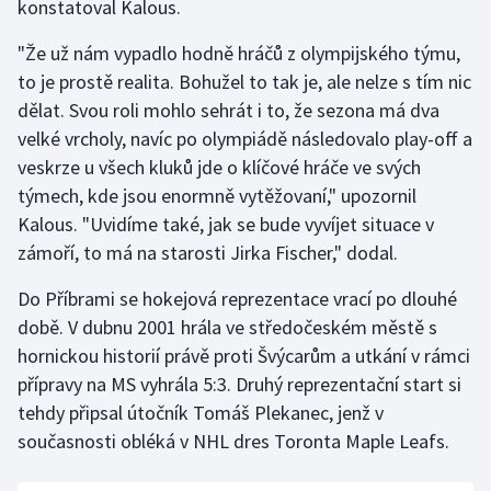
konstatoval Kalous.
"Že už nám vypadlo hodně hráčů z olympijského týmu,
to je prostě realita. Bohužel to tak je, ale nelze s tím nic
dělat. Svou roli mohlo sehrát i to, že sezona má dva
velké vrcholy, navíc po olympiádě následovalo play-off a
veskrze u všech kluků jde o klíčové hráče ve svých
týmech, kde jsou enormně vytěžovaní," upozornil
Kalous. "Uvidíme také, jak se bude vyvíjet situace v
zámoří, to má na starosti Jirka Fischer," dodal.
Do Příbrami se hokejová reprezentace vrací po dlouhé
době. V dubnu 2001 hrála ve středočeském městě s
hornickou historií právě proti Švýcarům a utkání v rámci
přípravy na MS vyhrála 5:3. Druhý reprezentační start si
tehdy připsal útočník Tomáš Plekanec, jenž v
současnosti obléká v NHL dres Toronta Maple Leafs.