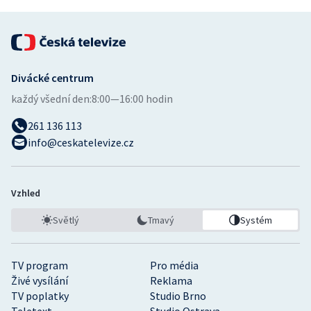
Divácké centrum
každý všední den:
8:00—16:00 hodin
261 136 113
info@ceskatelevize.cz
Vzhled
Světlý
Tmavý
Systém
TV program
Pro média
Živé vysílání
Reklama
TV poplatky
Studio Brno