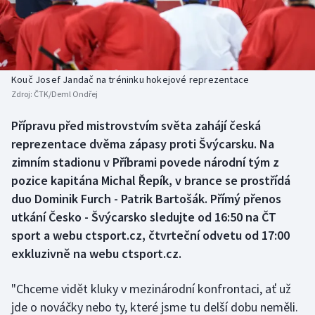
Baseball a softbal
Soutěže
Basketbal
Historické návraty
Biatlon
Aplikace ČT sport
Kouč Josef Jandač na tréninku hokejové reprezentace
Zdroj:
ČTK/Deml Ondřej
Boby a skeleton
AZ kvíz
Přípravu před mistrovstvím světa zahájí česká
reprezentace dvěma zápasy proti Švýcarsku. Na
Box
zimním stadionu v Příbrami povede národní tým z
Curling
pozice kapitána Michal Řepík, v brance se prostřídá
duo Dominik Furch - Patrik Bartošák. Přímý přenos
Dostihy
utkání Česko - Švýcarsko sledujte od 16:50 na ČT
sport a webu ctsport.cz, čtvrteční odvetu od 17:00
Florbal
exkluzivně na webu ctsport.cz.
Futsal
"Chceme vidět kluky v mezinárodní konfrontaci, ať už
jde o nováčky nebo ty, které jsme tu delší dobu neměli.
Golf