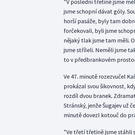
"V poslední třetině jsme měl
jsme schopní dávat góly. Soup
horší pasáže, byly tam dob
forčekovali, byli jsme schopn
nějaký tlak jsme tam měli. 
jsme stříleli. Neměli jsme ta
to v předbrankovém prostoru
Ve 47. minutě rozezvučel Kaš
prokázal svou šikovnost, když
rozdíl dvou branek. Zdramat
Stránský, jenže Šugajev už č
minutě dovezl kotouč do pr
"Ve třetí třetině jsme stáhli 