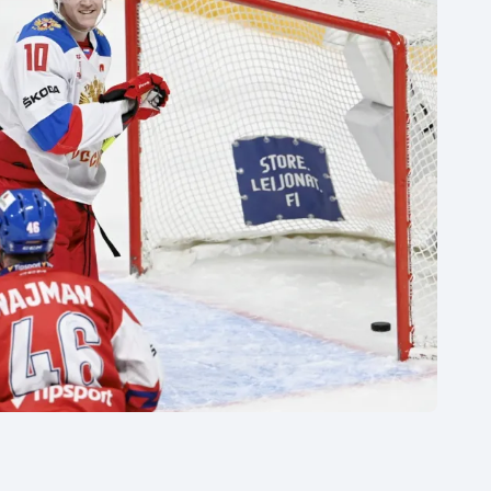
Moderní pětiboj
Triatlon
Motorsport
Veslování
Olympijské hry
Vodní slalom
Parasport
Volejbal
Plavání
Ostatní
Plážový volejbal