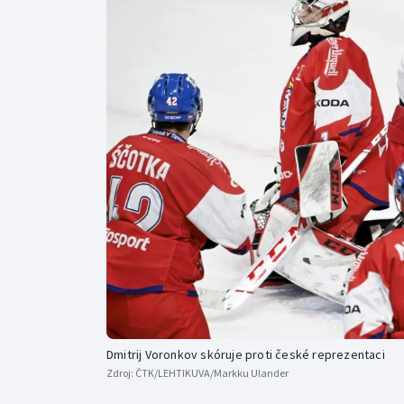
Curling
Dostihy
Florbal
Futsal
Golf
Gymnastika
Dmitrij Voronkov skóruje proti české reprezentaci
Zdroj:
ČTK/LEHTIKUVA/Markku Ulander