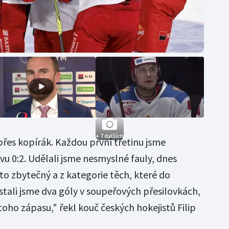
+ 7 dalších
přes kopírák. Každou první třetinu jsme
ovu 0:2. Udělali jsme nesmyslné fauly, dnes
to zbytečný a z kategorie těch, které do
tali jsme dva góly v soupeřových přesilovkách,
toho zápasu," řekl kouč českých hokejistů Filip