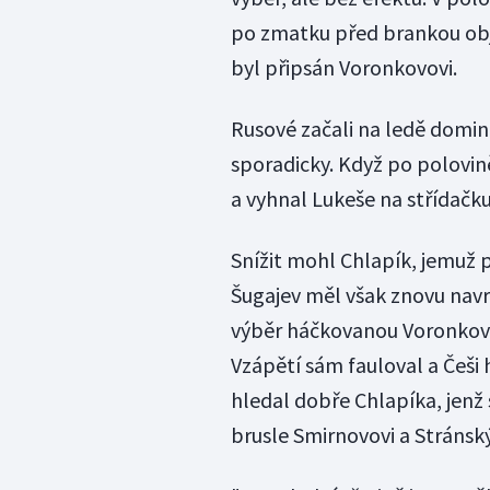
po zmatku před brankou obj
byl připsán Voronkovovi.
Rusové začali na ledě domin
sporadicky. Když po polovině
a vyhnal Lukeše na střídačk
Snížit mohl Chlapík, jemuž p
Šugajev měl však znovu navr
výběr háčkovanou Voronkova,
Vzápětí sám fauloval a Češi 
hledal dobře Chlapíka, jenž 
brusle Smirnovovi a Stránsk