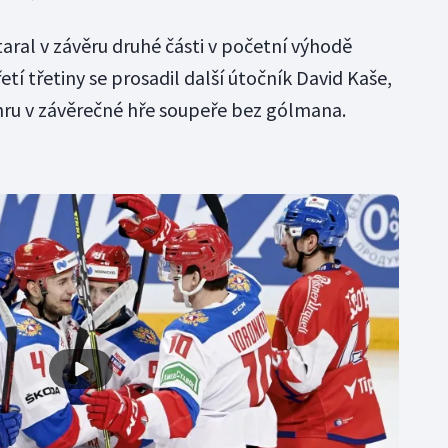
aral v závěru druhé části v početní výhodě
etí třetiny se prosadil další útočník David Kaše,
ýhru v závěrečné hře soupeře bez gólmana.