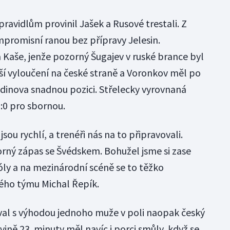
pravidlům provinil Jašek a Rusové trestali. Z
promisní ranou bez přípravy Jelesin.
Kaše, jenže pozorný Šugajev v ruské brance byl
alší vyloučení na české straně a Voronkov měl po
dinova snadnou pozici. Střelecky vyrovnaná
2:0 pro sbornou.
jsou rychlí, a trenéři nás na to připravovali.
orný zápas se Švédskem. Bohužel jsme si zase
góly a na mezinárodní scéně se to těžko
kého týmu Michal Řepík.
val s výhodou jednoho muže v poli naopak český
vině 23. minuty měl navíc i porci smůly, když se