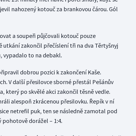
evil nahozený kotouč za brankovou čárou. Gól
ovat a soupeři půjčovali kotouč pouze
 utkání zakončil přečíslení tři na dva Těrtyšnyj
u, vypadalo to na debakl.
řipravil dobrou pozici k zakončení Kaše.
ch. V další přesilovce sborné přestál Pešánův
 který po skvělé akci zakončil těsně vedle.
hráli alespoň zkrácenou přesilovku. Řepík v ní
sice netrefil puk, ten se následně zamotal pod
ý pohotově dorážel – 1:4.