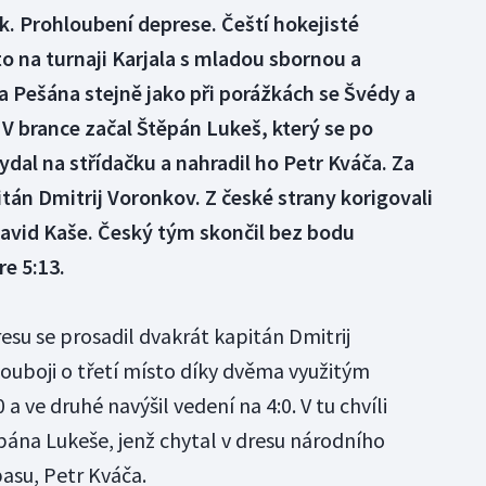
. Prohloubení deprese. Čeští hokejisté
to na turnaji Karjala s mladou sbornou a
ipa Pešána stejně jako při porážkách se Švédy a
. V brance začal Štěpán Lukeš, který se po
vydal na střídačku a nahradil ho Petr Kváča. Za
tán Dmitrij Voronkov. Z české strany korigovali
David Kaše. Český tým skončil bez bodu
re 5:13.
resu se prosadil dvakrát kapitán Dmitrij
ouboji o třetí místo díky dvěma využitým
 a ve druhé navýšil vedení na 4:0. V tu chvíli
pána Lukeše, jenž chytal v dresu národního
asu, Petr Kváča.