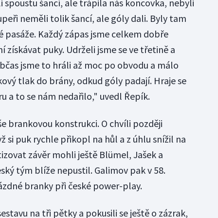
i spoustu šancí, ale trápila nás koncovka, nebyli
eři neměli tolik šancí, ale góly dali. Byly tam
ré pasáže. Každý zápas jsme celkem dobře
í získávat puky. Udrželi jsme se ve třetině a
Občas jsme to hráli až moc po obvodu a málo
kový tlak do brány, odkud góly padají. Hraje se
 a to se nám nedařilo," uvedl Řepík.
e brankovou konstrukci. O chvíli později
 si puk rychle přikopl na hůl a z úhlu snížil na
izovat závěr mohli ještě Blümel, Jašek a
eský tým blíže nepustil. Galimov pak v 58.
ázdné branky při české power-play.
sestavu na tři pětky a pokusili se ještě o zázrak,