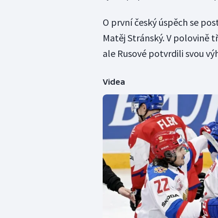
O první český úspěch se post
Matěj Stránský. V polovině tř
ale Rusové potvrdili svou v
Videa