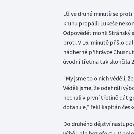
Už ve druhé minutě se proti 
kruhu propálil Lukeše nekom
Odpovědět mohli Stránský a 
proti. V 16. minutě přišlo d
nádherné přihrávce Chusnut
úvodní třetina tak skončila 
"My jsme to o nich věděli, že 
Věděli jsme, že odehráli výb
nechali v první třetině dát 
dotahuje," řekl kapitán čes
Do druhého dějství nastupo
výběr, ale bez efektu. V polo