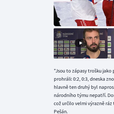
"Jsou to zápasy trošku jako 
prohráli: 0:2, 0:3, dneska zn
hlavně ten druhý byl napros
národního týmu nepatří. Dos
což určilo velmi výrazně ráz 
Pešán.