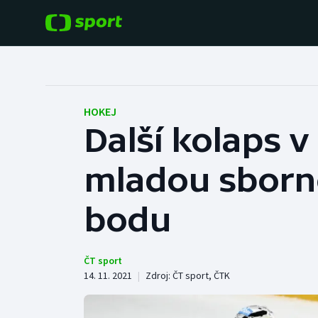
POPULÁRNÍ
DALŠÍ SPORTY
Fotbal
Americký fotbal
HOKEJ
Další kolaps v
Hokej
Baseball a softbal
mladou sborno
Tenis
Basketbal
Atletika
bodu
Biatlon
Cyklistika
Boby a skeleton
ČT sport
14. 11. 2021
|
Zdroj:
ČT sport
,
ČTK
Box