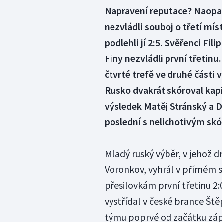
Napravení reputace? Naopak
nezvládli souboj o třetí mís
podlehli jí 2:5. Svěřenci Fil
Finy nezvládli první třetinu
čtvrté trefě ve druhé části 
Rusko dvakrát skóroval kapi
výsledek Matěj Stránský a 
poslední s nelichotivým skó
Mladý ruský výběr, v jehož d
Voronkov, vyhrál v přímém s
přesilovkám první třetinu 2:0
vystřídal v české brance Ště
týmu poprvé od začátku záp