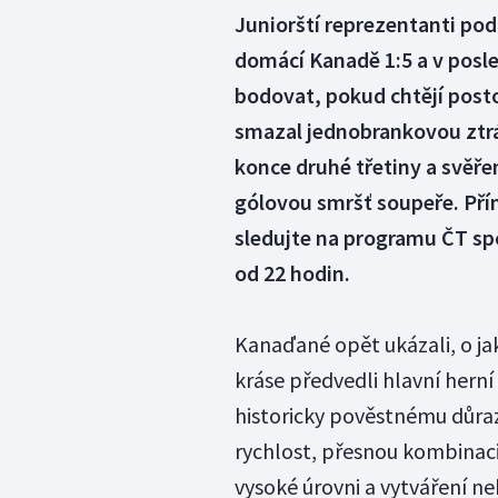
Juniorští reprezentanti po
domácí Kanadě 1:5 a v posl
bodovat, pokud chtějí posto
smazal jednobrankovou ztrát
konce druhé třetiny a svěře
gólovou smršť soupeře. Pří
sledujte na programu ČT spo
od 22 hodin.
Kanaďané opět ukázali, o ja
kráse předvedli hlavní herní 
historicky pověstnému důra
rychlost, přesnou kombinaci
vysoké úrovni a vytváření n