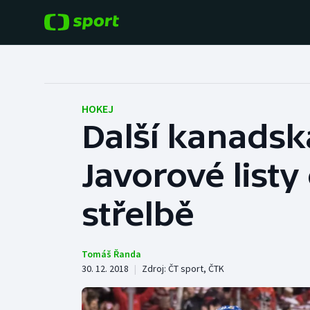
POPULÁRNÍ
DALŠÍ SPORTY
Fotbal
Americký fotbal
HOKEJ
Další kanadsk
Hokej
Baseball a softbal
Javorové listy
Tenis
Basketbal
Atletika
střelbě
Biatlon
Cyklistika
Boby a skeleton
Tomáš Řanda
30. 12. 2018
|
Zdroj:
ČT sport
,
ČTK
Box