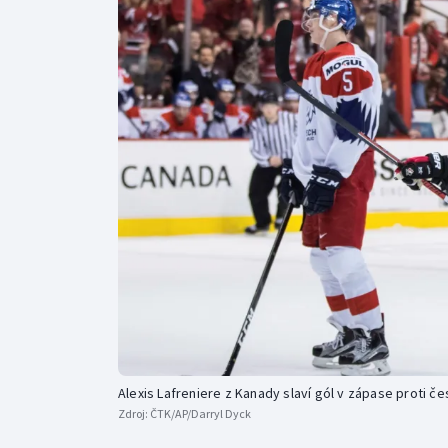
Curling
Dostihy
Florbal
Futsal
Golf
Gymnastika
Alexis Lafreniere z Kanady slaví gól v zápase proti č
Zdroj:
ČTK/AP/Darryl Dyck