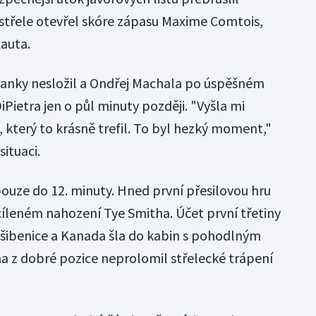
střele otevřel skóre zápasu Maxime Comtois,
auta.
ranky nesložil a Ondřej Machala po úspěšném
iPietra jen o půl minuty později. "Vyšla mi
 který to krásně trefil. To byl hezký moment,"
situaci.
pouze do 12. minuty. Hned první přesilovou hru
cíleném nahození Tye Smitha. Účet první třetiny
o šibenice a Kanada šla do kabin s pohodlným
a z dobré pozice neprolomil střelecké trápení