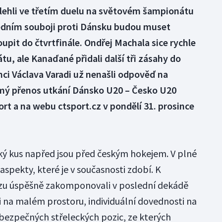
dlehli ve třetím duelu na světovém šampionátu
edním souboji proti Dánsku budou muset
upit do čtvrtfinále. Ondřej Machala sice rychle
u, ale Kanaďané přidali další tři zásahy do
nci Václava Varadi už nenašli odpověď na
mý přenos utkání Dánsko U20 – Česko U20
rt a na webu ctsport.cz v pondělí 31. prosince
ký kus napřed jsou před českým hokejem. V plné
aspekty, které je v současnosti zdobí. K
zu úspěšně zakomponovali v poslední dekádě
 na malém prostoru, individuální dovednosti na
ebezpečných střeleckých pozic, ze kterých