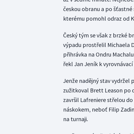
českou obranu a po šťastné 
kterému pomohl odraz od K
Český tým se však z brzké b
výpadu prostřelil Michaela D
přihrávka na Ondru Machalu,
řekl Jan Jeník k vyrovnávací 
Jenže nadějný stav vydržel 
zužitkoval Brett Leason po 
završil Lafreniere střelou d
náskokem, neboť Filip Zadin
na turnaji.