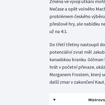
Změna ve vývoji utkání mohl
Nečase a opět volného Mach
problémem českého výběru. 
přesilové hry, ale nabídku ne
už na 4:1.
Do třetí třetiny nastoupil d
potenciální zvrat měl Jakub 
kanadskou branku. Gólman Šk
hrát v početní převaze, uká
Morganem Frostem, který se
další zmar v zakončení Kaut, 
Mistrovst