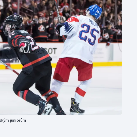
Moderní pětiboj
Triatlon
Motorsport
Veslování
Olympijské hry
Vodní slalom
Parasport
Volejbal
Plavání
Ostatní
Plážový volejbal
eským juniorům