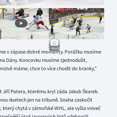
+ 4 další
 jsme v zápase dobré momenty. Porážku musíme
se na Dány. Koncovku musíme zjednodušit,
enzivě máme, chce to více chodit do branky,"
 Jiří Patera, kterému kryl záda Jakub Škarek.
vou duelech jen na tribuně. Snaha zaskočit
který chytá v zámořské WHL, ale vyšla vniveč
ečnější útok javorových listů přebruslil