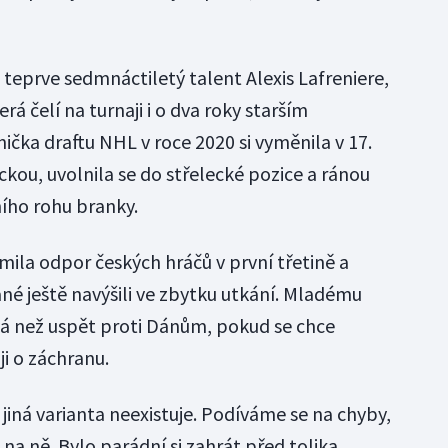
i teprve sedmnáctiletý talent Alexis Lafreniere,
rá čelí na turnaji i o dva roky starším
čka draftu NHL v roce 2020 si vyměnila v 17.
kou, uvolnila se do střelecké pozice a ránou
ního rohu branky.
omila odpor českých hráčů v první třetině a
é ještě navýšili ve zbytku utkání. Mladému
 než uspět proti Dánům, pokud se chce
i o záchranu.
iná varianta neexistuje. Podíváme se na chyby,
 na ně. Bylo parádní si zahrát před tolika