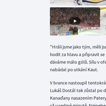
"Hráli jsme jako tým, měli
hodit za hlavu a připravit 
dáváme málo gólů. Sílu v of
nabádal po utkání Kaut.
V brance nastoupil tentokrát
Lukáš Dostál tak zůstal po d
Kanaďany nasazením Patery, 
už v sedmé minutě. Nejnebezp