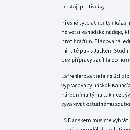
trestají protivníky.
Přesně tyto atributy ukázal 
největší kanadská naděje, kte
protihráčům. Plánovaná jedni
minutě puk s Jackem Studnic
bez přípravy zacílila do hor
Lafrenierova trefa na 3:1 zl
vypracovaný náskok Kanaďan
národnímu týmu tak nezbývá
vyvarovat ostudnému souboj
"S Dánskem musíme vyhrát, j
které jsme udělali, a vletíme