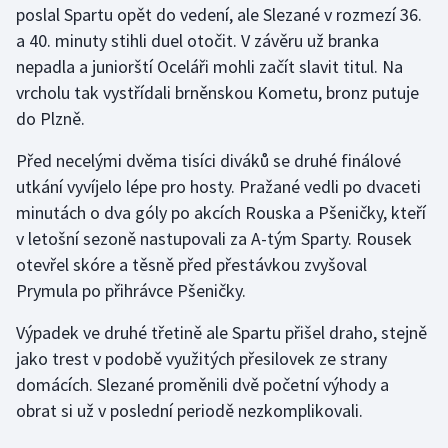
poslal Spartu opět do vedení, ale Slezané v rozmezí 36.
a 40. minuty stihli duel otočit. V závěru už branka
Gymnastika
nepadla a juniorští Oceláři mohli začít slavit titul. Na
vrcholu tak vystřídali brněnskou Kometu, bronz putuje
Házená
do Plzně.
Jezdectví
Před necelými dvěma tisíci diváků se druhé finálové
utkání vyvíjelo lépe pro hosty. Pražané vedli po dvaceti
Judo
minutách o dva góly po akcích Rouska a Pšeničky, kteří
v letošní sezoně nastupovali za A-tým Sparty. Rousek
Krasobruslení
otevřel skóre a těsně před přestávkou zvyšoval
Lezení
Prymula po přihrávce Pšeničky.
Výpadek ve druhé třetině ale Spartu přišel draho, stejně
Lyže a snowboard
jako trest v podobě využitých přesilovek ze strany
Moderní pětiboj
domácích. Slezané proměnili dvě početní výhody a
obrat si už v poslední periodě nezkomplikovali.
Motorsport