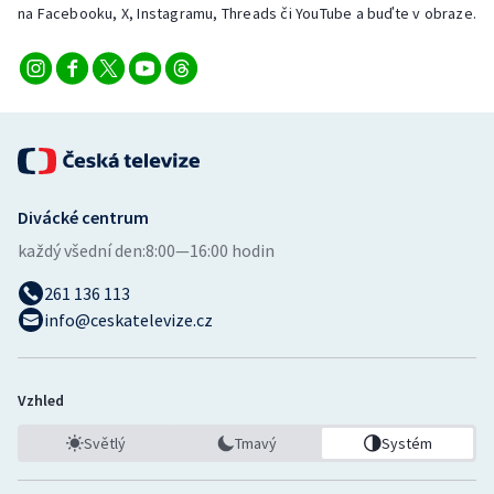
na Facebooku, X, Instagramu, Threads či YouTube a buďte v obraze.
Divácké centrum
každý všední den:
8:00—16:00 hodin
261 136 113
info@ceskatelevize.cz
Vzhled
Světlý
Tmavý
Systém