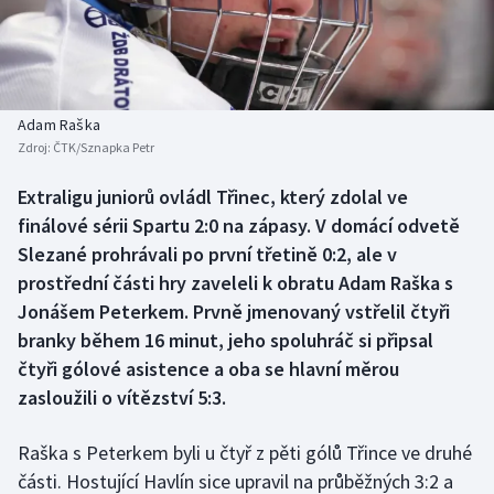
Baseball a softbal
Soutěže
Basketbal
Historické návraty
Biatlon
Aplikace ČT sport
Adam Raška
Zdroj:
ČTK/Sznapka Petr
Boby a skeleton
AZ kvíz
Extraligu juniorů ovládl Třinec, který zdolal ve
finálové sérii Spartu 2:0 na zápasy. V domácí odvetě
Box
Slezané prohrávali po první třetině 0:2, ale v
Curling
prostřední části hry zaveleli k obratu Adam Raška s
Jonášem Peterkem. Prvně jmenovaný vstřelil čtyři
Dostihy
branky během 16 minut, jeho spoluhráč si připsal
čtyři gólové asistence a oba se hlavní měrou
Florbal
zasloužili o vítězství 5:3.
Futsal
Raška s Peterkem byli u čtyř z pěti gólů Třince ve druhé
části. Hostující Havlín sice upravil na průběžných 3:2 a
Golf