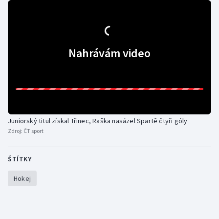
Olympijské hry
Parasport
Nahrávám video
Plavání
Plážový volejbal
Ragby
Juniorský titul získal Třinec, Raška nasázel Spartě čtyři góly
Rychlobruslení
Zdroj:
ČT sport
Rychlostní kanoistika
ŠTÍTKY
Short track
Hokej
Sportovní střelba