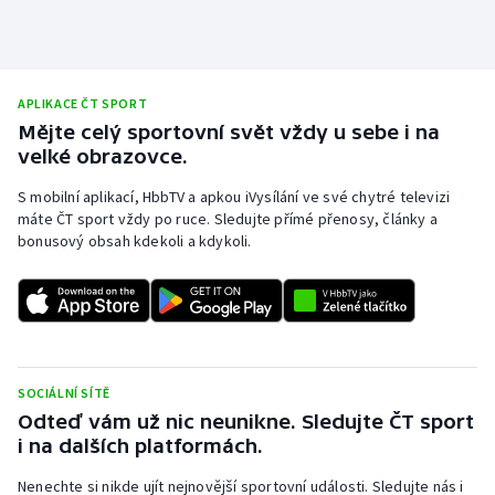
Stolní tenis
Triatlon
APLIKACE ČT SPORT
Veslování
Mějte celý sportovní svět vždy u sebe i na
velké obrazovce.
Vodní slalom
S mobilní aplikací, HbbTV a apkou iVysílání ve své chytré televizi
máte ČT sport vždy po ruce. Sledujte přímé přenosy, články a
Volejbal
bonusový obsah kdekoli a kdykoli.
Ostatní
SOCIÁLNÍ SÍTĚ
Odteď vám už nic neunikne. Sledujte ČT sport
i na dalších platformách.
Nenechte si nikde ujít nejnovější sportovní události. Sledujte nás i