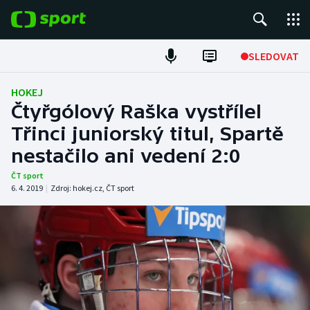
POPULÁRNÍ
SLEDOVAT
Fotbal
HOKEJ
Čtyřgólový Raška vystřílel
Hokej
Třinci juniorský titul, Spartě
nestačilo ani vedení 2:0
Tenis
ČT sport
Atletika
6. 4. 2019
|
Zdroj:
hokej.cz
,
ČT sport
Cyklistika
DALŠÍ SPORTY
Americký fotbal
NEPŘEHLÉDNĚTE