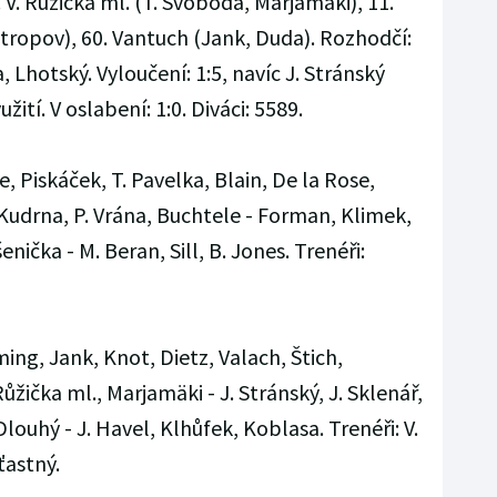
9. V. Růžička ml. (T. Svoboda, Marjamäki), 11.
tropov), 60. Vantuch (Jank, Duda). Rozhodčí:
, Lhotský. Vyloučení: 1:5, navíc J. Stránský
ití. V oslabení: 1:0. Diváci: 5589.
, Piskáček, T. Pavelka, Blain, De la Rose,
Kudrna, P. Vrána, Buchtele - Forman, Klimek,
nička - M. Beran, Sill, B. Jones. Trenéři:
ng, Jank, Knot, Dietz, Valach, Štich,
ůžička ml., Marjamäki - J. Stránský, J. Sklenář,
louhý - J. Havel, Klhůfek, Koblasa. Trenéři: V.
ťastný.