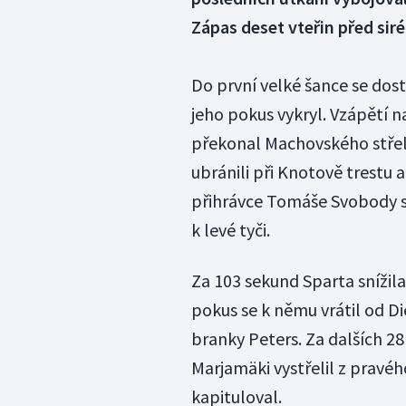
Zápas deset vteřin před sir
Do první velké šance se dos
jeho pokus vykryl. Vzápětí na
překonal Machovského střelou
ubránili při Knotově trestu a
přihrávce Tomáše Svobody se
k levé tyči.
Za 103 sekund Sparta snížila
pokus se k němu vrátil od Di
branky Peters. Za dalších 28
Marjamäki vystřelil z pravé
kapituloval.