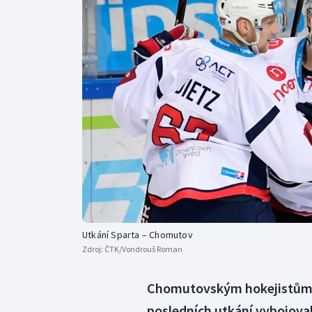
Curling
Dostihy
Florbal
Futsal
Golf
Gymnastika
Utkání Sparta – Chomutov
Zdroj:
ČTK/Vondrouš Roman
Chomutovským hokejistům se
posledních utkání vybojovali