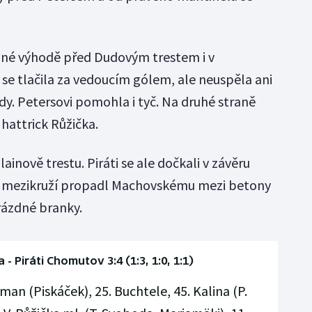
vané výhodě před Dudovým trestem i v
se tlačila za vedoucím gólem, ale neuspěla ani
y. Petersovi pomohla i tyč. Na druhé straně
 hattrick Růžička.
inově trestu. Piráti se ale dočkali v závěru
 z mezikruží propadl Machovskému mezi betony
rázdné branky.
- Piráti Chomutov 3:4 (1:3, 1:0, 1:1)
man (Piskáček), 25. Buchtele, 45. Kalina (P.