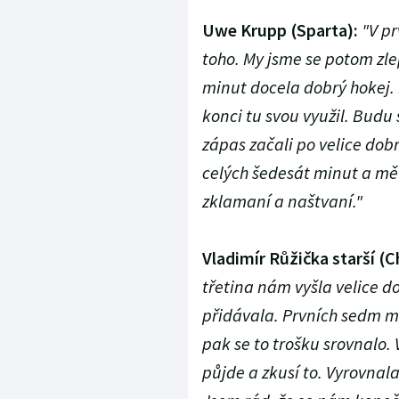
Uwe Krupp (Sparta):
"V p
toho. My jsme se potom zlepš
minut docela dobrý hokej.
konci tu svou využil. Budu
zápas začali po velice dob
celých šedesát minut a měli
zklamaní a naštvaní."
Vladimír Růžička starší 
třetina nám vyšla velice do
přidávala. Prvních sedm mi
pak se to trošku srovnalo. 
půjde a zkusí to. Vyrovnal