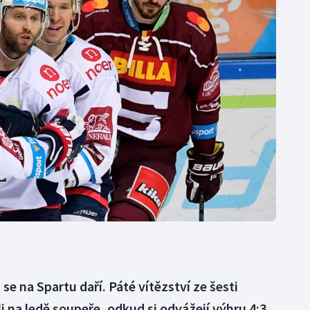
Moderní pětiboj
Triatlon
Motorsport
Veslování
Olympijské hry
Vodní slalom
Parasport
Volejbal
Plavání
Ostatní
Plážový volejbal
 na Spartu daří. Páté vítězství ze šesti
 na ledě soupeře, odkud si odvážejí výhru 4:3.