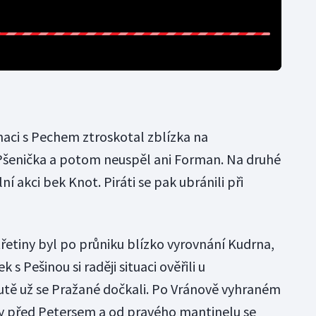
aci s Pechem ztroskotal zblízka na
enička a potom neuspěl ani Forman. Na druhé
í akci bek Knot. Piráti se pak ubránili při
řetiny byl po průniku blízko vyrovnání Kudrna,
ek s Pešinou si raději situaci ověřili u
utě už se Pražané dočkali. Po Vránově vyhraném
ny před Petersem a od pravého mantinelu se