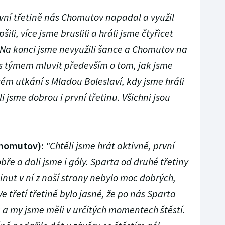
rvní třetině nás Chomutov napadal a využil
ili, více jsme bruslili a hráli jsme čtyřicet
 Na konci jsme nevyužili šance a Chomutov na
 s týmem mluvit především o tom, jak jsme
rém utkání s Mladou Boleslaví, kdy jsme hráli
 jsme dobrou i první třetinu. Všichni jsou
(Chomutov):
"Chtěli jsme hrát aktivně, první
bře a dali jsme i góly. Sparta od druhé třetiny
nut v ní z naší strany nebylo moc dobrých,
Ve třetí třetině bylo jasné, že po nás Sparta
a a my jsme měli v určitých momentech štěstí.