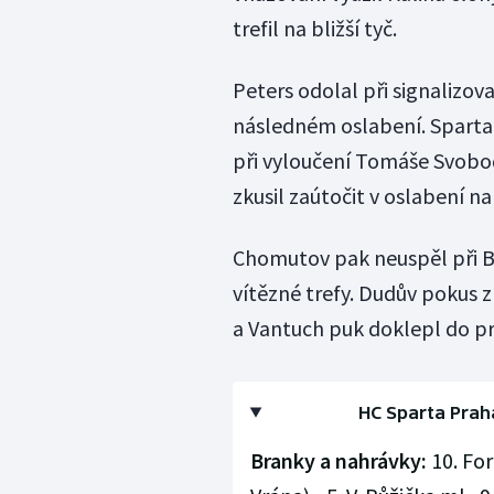
trefil na bližší tyč.
Peters odolal při signalizo
následném oslabení. Sparta 
při vyloučení Tomáše Svobod
zkusil zaútočit v oslabení na
Chomutov pak neuspěl při Bla
vítězné trefy. Dudův pokus
a Vantuch puk doklepl do p
HC Sparta Praha 
Branky a nahrávky:
10. For