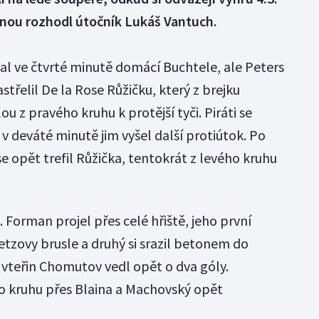
énou rozhodl útočník Lukáš Vantuch.
tal ve čtvrté minutě domácí Buchtele, ale Peters
střelil De la Rose Růžičku, který z brejku
 z pravého kruhu k protější tyči. Piráti se
 v deváté minutě jim vyšel další protiútok. Po
 opět trefil Růžička, tentokrát z levého kruhu
. Forman projel přes celé hřiště, jeho první
etzovy brusle a druhý si srazil betonem do
 vteřin Chomutov vedl opět o dva góly.
ho kruhu přes Blaina a Machovský opět