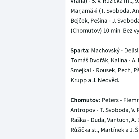
Vrána) - 5. V. Růžička ml., 
Marjamäki (T. Svoboda, An
Bejček, Pešina - J. Svoboda
(Chomutov) 10 min. Bez využ
Sparta:
Machovský - Delisle
Tomáš Dvořák, Kalina - A. 
Smejkal - Rousek, Pech, Pše
Krupp a J. Nedvěd.
Chomutov:
Peters - Flemmi
Antropov - T. Svoboda, V. R
Raška - Duda, Vantuch, A. D
Růžička st., Martínek a J. Š