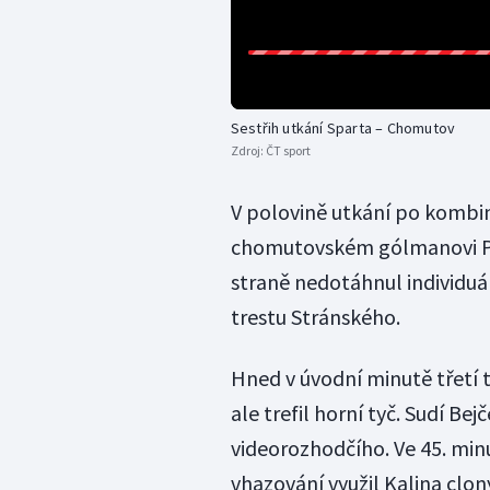
Sestřih utkání Sparta – Chomutov
Zdroj:
ČT sport
V polovině utkání po kombin
chomutovském gólmanovi Pš
straně nedotáhnul individuáln
trestu Stránského.
Hned v úvodní minutě třetí t
ale trefil horní tyč. Sudí Bejč
videorozhodčího. Ve 45. min
vhazování využil Kalina clo