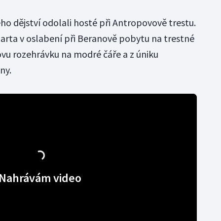
o dějství odolali hosté při Antropovově trestu.
parta v oslabení při Beranově pobytu na trestné
kovu rozehrávku na modré čáře a z úniku
ny.
Nahrávám video