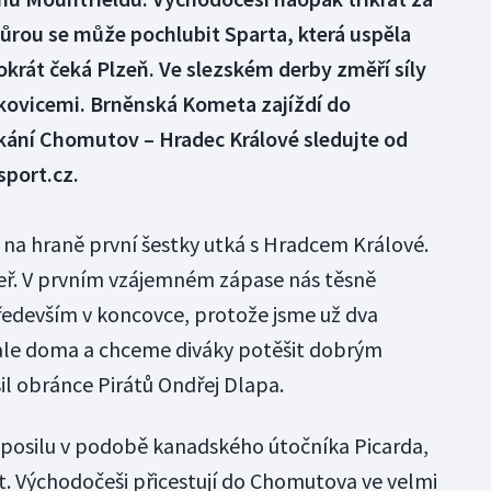
šňůrou se může pochlubit Sparta, která uspěla
okrát čeká Plzeň. Ve slezském derby změří síly
tkovicemi. Brněnská Kometa zajíždí do
ání Chomutov – Hradec Králové sledujte od
sport.cz.
 na hraně první šestky utká s Hradcem Králové.
peř. V prvním vzájemném zápase nás těsně
především v koncovce, protože jsme už dva
 ale doma a chceme diváky potěšit dobrým
il obránce Pirátů Ondřej Dlapa.
 posilu v podobě kanadského útočníka Picarda,
. Východočeši přicestují do Chomutova ve velmi