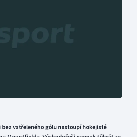
Moderní pětiboj
Triatlon
Motorsport
Veslování
Olympijské hry
Vodní slalom
Parasport
Volejbal
Plavání
Ostatní
Plážový volejbal
ii bez vstřeleného gólu nastoupí hokejisté
u Mountfieldu. Východočeši naopak třikrát za