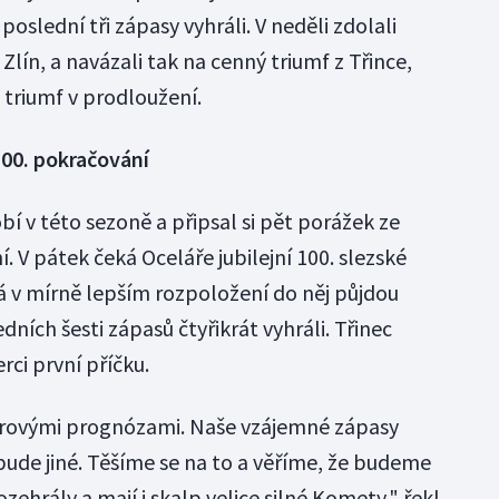
slední tři zápasy vyhráli. V neděli zdolali
ín, a navázali tak na cenný triumf z Třince,
 triumf v prodloužení.
100. pokračování
bí v této sezoně a připsal si pět porážek ze
 V pátek čeká Oceláře jubilejní 100. slezské
á v mírně lepším rozpoložení do něj půjdou
edních šesti zápasů čtyřikrát vyhráli. Třinec
ci první příčku.
írovými prognózami. Naše vzájemné zápasy
bude jiné. Těšíme se na to a věříme, že budeme
ozehrály a mají i skalp velice silné Komety," řekl