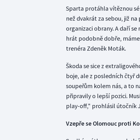
Sparta protáhla vítěznou sér
než dvakrát za sebou, již n
organizaci obrany. A daří s
hrát podobně dobře, máme ša
trenéra Zdeněk Moták.
Škoda se sice z extraligovéh
boje, ale z posledních čtyř 
soupeřům kolem nás, a to n
připravily o lepší pozici. Mu
play-off," prohlásil útočník 
Vzepře se Olomouc proti Ko