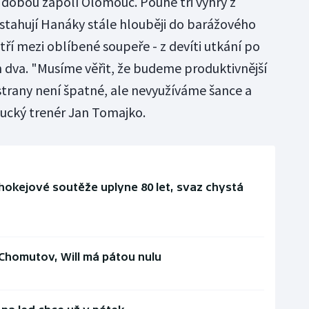
dobou zápolí Olomouc. Pouhé tři výhry z
stahují Hanáky stále hlouběji do barážového
í mezi oblíbené soupeře - z devíti utkání po
en dva. "Musíme věřit, že budeme produktivnější
 strany není špatné, ale nevyužíváme šance a
ucký trenér Jan Tomajko.
hokejové soutěže uplyne 80 let, svaz chystá
 Chomutov, Will má pátou nulu