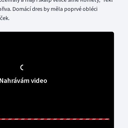
opřiva. Domácí dres by měla poprvé obléci
íček.
Nahrávám video