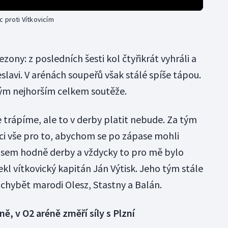
 proti Vítkovicím
 sezony: z posledních šesti kol čtyřikrát vyhráli a
eslavi. V arénách soupeřů však stálé spíše tápou.
ým nejhorším celkem soutěže.
e trápíme, ale to v derby platit nebude. Za tým
nci vše pro to, abychom se po zápase mohli
l jsem hodně derby a vždycky to pro mě bylo
ekl vítkovický kapitán Ján Výtisk. Jeho tým stále
chybět marodi Olesz, Stastny a Balán.
ně, v O2 aréně změří síly s Plzní