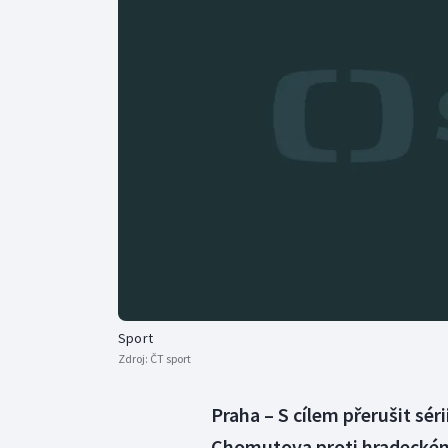
Curling
Dostihy
Florbal
Futsal
Golf
Gymnastika
Sport
Zdroj:
ČT sport
Praha – S cílem přerušit sér
Chomutova proti hradeckém