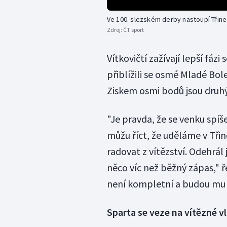
Ve 100. slezském derby nastoupí Třinec
Zdroj:
ČT sport
Vítkovičtí zažívají lepší fázi
přiblížili se osmé Mladé Bol
Ziskem osmi bodů jsou druh
"Je pravda, že se venku spíš
můžu říct, že uděláme v Tři
radovat z vítězství. Odehrá
něco víc než běžný zápas," ř
není kompletní a budou mu 
Sparta se veze na vítězné vl