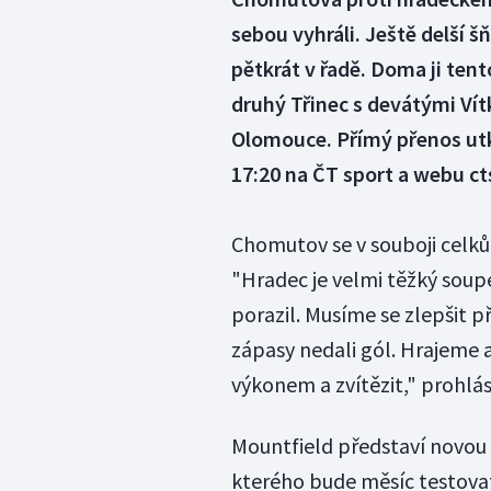
sebou vyhráli. Ještě delší 
pětkrát v řadě. Doma ji tent
druhý Třinec s devátými Ví
Olomouce. Přímý přenos utk
17:20 na ČT sport a webu ct
Chomutov se v souboji celků
"Hradec je velmi těžký sou
porazil. Musíme se zlepšit 
zápasy nedali gól. Hrajeme
výkonem a zvítězit," prohlás
Mountfield představí novou
kterého bude měsíc testovat