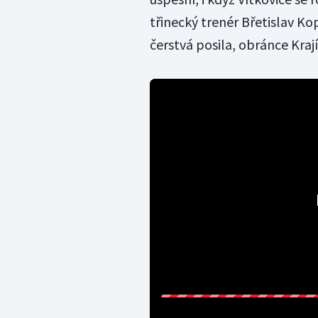
třinecký trenér Břetislav K
čerstvá posila, obránce Kraj