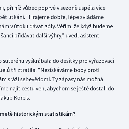
ii, při níž vůbec poprvé v sezoně uspěla více
a pět utkání. "Hrajeme dobře, lépe zvládáme
e nám v útoku dávat góly. Věřím, že když budeme
nci přidávat další výhry," uvedl asistent
o suterénu vyškrábala do desítky pro vyřazovací
duelů tři ztratila. "Nezískáváme body proti
ám sráží sebevědomí. Ty zápasy nás možná
síme najít cestu ven, abychom se ještě dostali do
Jakub Koreis.
metě historickým statistikám?