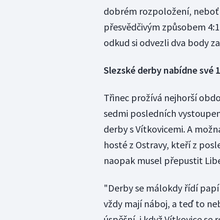
dobrém rozpoložení, neboť po
přesvědčivým způsobem 4:1 Zl
odkud si odvezli dva body za
Slezské derby nabídne své 
Třinec prožívá nejhorší obdo
sedmi posledních vystoupení.
derby s Vítkovicemi. A možn
hosté z Ostravy, kteří z posl
naopak musel přepustit Liber
"Derby se málokdy řídí pap
vždy mají náboj, a teď to ne
úspěšní, i když Vítkovice se r