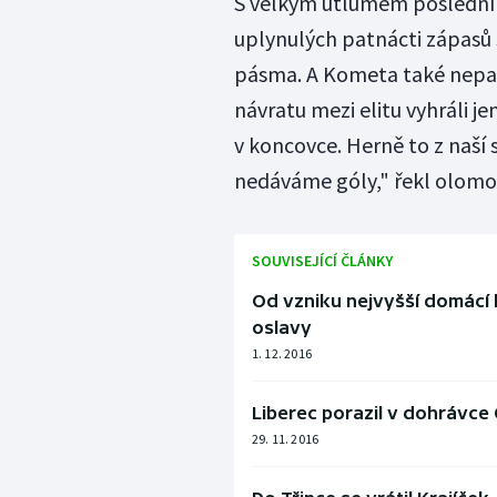
S velkým útlumem poslední 
uplynulých patnácti zápasů 
pásma. A Kometa také nepatř
návratu mezi elitu vyhráli j
v koncovce. Herně to z naší
nedáváme góly," řekl olomo
SOUVISEJÍCÍ ČLÁNKY
Od vzniku nejvyšší domácí 
oslavy
1. 12. 2016
Liberec porazil v dohrávce
29. 11. 2016